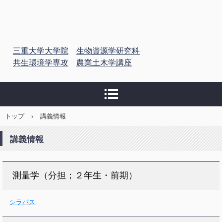
三重大学大学院 農村計
三重大学大学院
生物資源学研究科
画学教育研究分野
共生環境学専攻
農業土木学講座
トップ
›
講義情報
講義情報
測量学（分担；２年生・前期）
シラバス