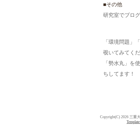
■その他
平成29年度、
研究室でブロ
2019/3/7
研究テーマ更
2019/2/19
「環境問題」
HPを新URL
覗いてみてく
2018/10/9
「勢水丸」を
メンバー更新
ちしてます！
2018/3/27
メンバー、研
2017/4/28
メンバー、研
Copyright(C) 2026 三
Template
2017/1/24
研究テーマ更