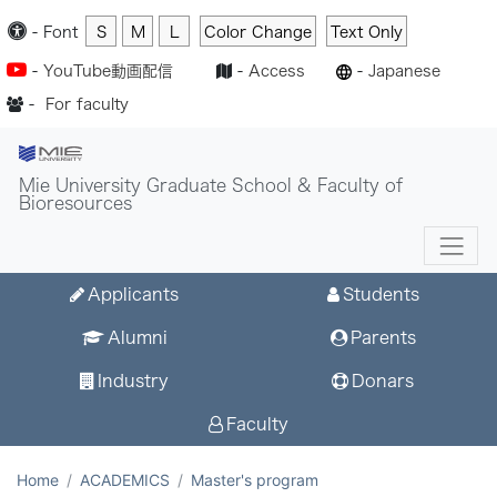
-
Font
S
M
L
Color Change
Text Only
-
YouTube動画配信
-
Access
-
Japanese
-
For faculty
Mie University Graduate School & Faculty of
Bioresources
Applicants
Students
Alumni
Parents
Industry
Donars
Faculty
Home
ACADEMICS
Master's program