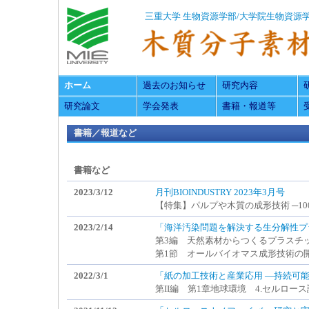
三重大学
生物資源学部/大学院生物資源
ホーム
過去のお知らせ
研究内容
研究論文
学会発表
書籍・報道等
書籍／報道など
書籍など
2023/3/12
月刊BIOINDUSTRY 2023年3月号
【特集】パルプや木質の成形技術 ─1
2023/2/14
「海洋汚染問題を解決する生分解性プラス
第3編 天然素材からつくるプラスチ
第1節 オールバイオマス成形技術の
2022/3/1
「紙の加工技術と産業応用 ―持続可
第II編 第1章地球環境 4.セルロ