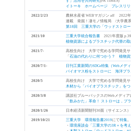
す」活用を共同研究
(PR TIMES)
イトーキ ホームページ プレスリリ
2022/2/23
農林水産省 WEBマガジン aff 202
連載 発掘！凄モノ情報局 /大学農系
第18回 三重大学の「ウッドストロー
2021/10
三重大学統合報告書
2021年度版 p
植物資源によるプラスチック代替の取
2021/7-
高校生向け 大学で究める学問発見サ
「
石油の代わりに何つかう？ 植物資
2020/7/1-
日刊工業新聞のSDGs特集（Webメデ
バイオマス粉をストローに 海洋プラ
2020/5
高校生向け 大学で究める学問発見サ
木材から「バイオプラスチック」をつ
2020/3/8
講談社ブルーバックスのWebメディア
「飲みかた」革命！ ストローは，プ
2020/1/26
日本経済新聞朝刊30面（サイエンス
2019/10/21
三重大学 環境報告書2019
にて
特集
。
・
環境座談会「三重大学の3R＋を考
・
木製ストロー「ウッドストロー」がウ