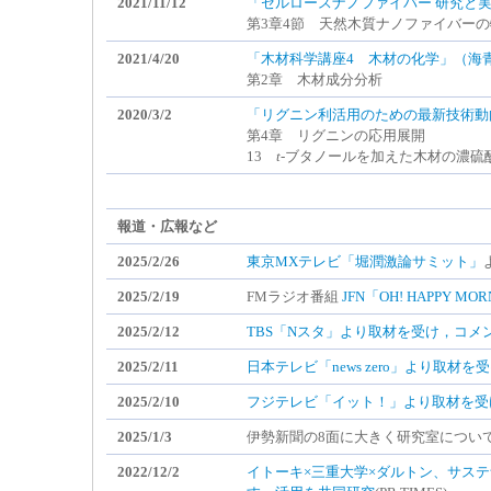
2021/11/12
「セルロースナノファイバー 研究と実用
第3章4節 天然木質ナノファイバー
2021/4/20
「木材科学講座4 木材の化学」（海
第2章 木材成分分析
2020/3/2
「リグニン利活用のための最新技術動
第4章 リグニンの応用展開
13
t
-ブタノールを加えた木材の濃硫
報道・広報など
2025/2/26
東京MXテレビ「堀潤激論サミット」
2025/2/19
FMラジオ番組
JFN「OH! HAPPY MOR
2025/2/12
TBS「Nスタ」より取材を受け，コメ
2025/2/11
日本テレビ「news zero」より取材
2025/2/10
フジテレビ「イット！」より取材を受
2025/1/3
伊勢新聞の8面に大きく研究室につい
2022/12/2
イトーキ×三重大学×ダルトン、サス