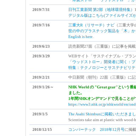
2019/7/31
日刊工業新聞 第2部（地球環境特集）
デジタル版はこちら(ファイルサイズが
2019/7/16
三重大R（リサーチ）ナビ
（三重大学
世の中のプラスチック製品を「木」か
English is here
.
2019/6/23
読売新聞27面（三重版）に記事を掲
2019/3/29
WEBサイト「サステイナブル・ブラ
「ウッドストロー」開発者に聞く：プ
特集：テクノロジーとサステナビリテ
2019/2/21
中日新聞（朝刊）22面（三重版）に
2019/1/26～
NHK World の "Great gea
ました。
1年間NHKオンデマンドで見ること
https://www3.nhk.or.jp/nhkworld/en/on
2019/1/5
The Asahi Shimbunに掲載いただきま
Scientists take aim at plastic with wood-
2018/12/15
コンバーテック 2018年12月号
に掲