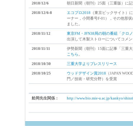
2018/12/6
朝日新聞（朝刊）25面（三重版）に
2018/12/6-8
エコプロ2018
（東京ビックサイト）に
ーナー，小間番号F-01），その他形
ました。
2018/11/12
東京FM・JFN38局の朝の番組「クロ
出演して木製ストローについてコメン
2018/11/11
伊勢新聞（朝刊）15面に記事「三重
こちら
。
2018/10/30
三重大学よりプレスリリース
2018/10/25
ウッドデザイン賞2018
（JAPAN WO
門／技術・研究分野）を受賞
舩岡先生関係：
http://www.bio.mie-u.ac.jp/kankyo/shin