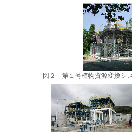
図２ 第１号植物資源変換シ