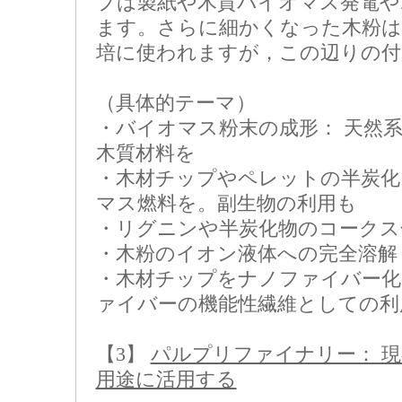
プは製紙や木質バイオマス発電や
ます。さらに細かくなった木粉は
培に使われますが，この辺りの付
（具体的テーマ）
・バイオマス粉末の成形： 天然
木質材料を
・木材チップやペレットの半炭化
マス燃料を。副生物の利用も
・リグニンや半炭化物のコークス
・木粉のイオン液体への完全溶解
・木材チップをナノファイバー
ァイバーの機能性繊維としての利
【3】
パルプリファイナリー： 
用途に活用する