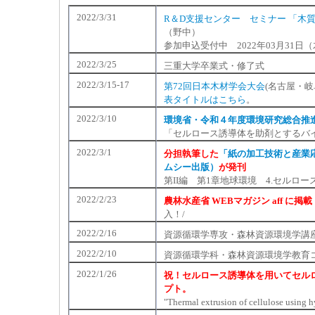
2022/3/31
R＆D支援センター セミナー 「木
（野中）
参加申込受付中 2022年03月31日（木）
2022/3/25
三重大学卒業式・修了式
2022/3/15-17
第72回日本木材学会大会
(名古屋・
表タイトルはこちら
。
2022/3/10
環境省・令和４年度環境研究総合推
「セルロース誘導体を助剤とするバ
2022/3/1
分担執筆した
「紙の加工技術と産業
ムシー出版）
が発刊
第II編 第1章地球環境 4.セル
2022/2/23
農林水産省 WEBマガジン aff に掲載
入！/
2022/2/16
資源循環学専攻・森林資源環境学講座
2022/2/10
資源循環学科・森林資源環境学教育コ
2022/1/26
祝！セルロース誘導体を用いてセル
プト。
"Thermal extrusion of cellulose usin