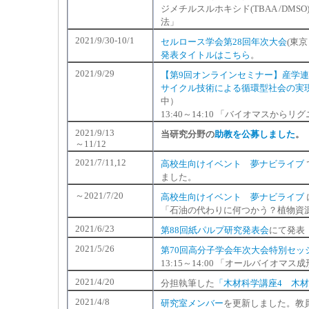
ジメチルスルホキシド(TBAA /D
法」
2021/9/30-10/1
セルロース学会第28回年次大会
(東
発表タイトルはこちら
。
2021/9/29
【第9回オンラインセミナー】産学連
サイクル技術による循環型社会の実現～
中）
13:40～14:10 「バイオマスか
2021/9/13
当研究分野の
助教を公募しました
。
～11/12
2021/7/11,12
高校生向けイベント 夢ナビライブ
ました。
～2021/7/20
高校生向けイベント 夢ナビライブ
「石油の代わりに何つかう？植物資源
2021/6/23
第88回紙パルプ研究発表会
にて発表
2021/5/26
第70回高分子学会年次大会特別セッ
13:15～14:00 「オールバイオ
2021/4/20
分担執筆した
「木材科学講座4 木
2021/4/8
研究室メンバー
を更新しました。教員