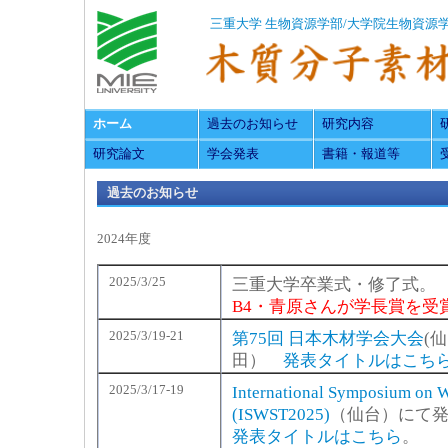
三重大学
生物資源学部/大学院生物資源
ホーム
過去のお知らせ
研究内容
研究論文
学会発表
書籍・報道等
過去のお知らせ
2024年度
2025/3/25
三重大学卒業式・修了式。
B4・青原さんが学長賞を受
2025/3/19-21
第75回 日本木材学会大会
(
田）
発表タイトルはこち
2025/3/17-19
International Symposium on 
(ISWST2025)
（仙台）にて
発表タイトルはこちら
。