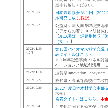
是非お越しください。
2022/12/5
日本鉄鋼協会 第１回（202
ル研究助成
に採択
2022/12/2
公益財団法人国際環境技術移
ジアからの若手JICA研修
【
JICA委託 課題別検収
（B）」
】
2022/11/30
第18回バイオマス科学会議
-12/1
表タイトルはこちら
。
100 周年記念事業 パネル討
ベーションと地域利活用」
2022/11/16
滋賀県Innovation Ecosy
2022/10/27
愛知県・高蔵寺高校にて出
2022/10/20
2022年度日本木材学会中部
木全）
発表タイトルはこちら
。
木
2022/10/4
半炭化に関する論文が，生