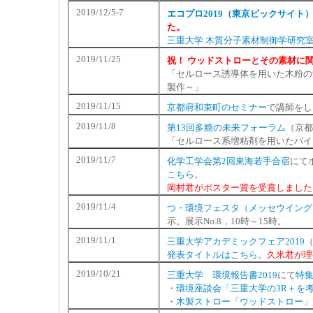
2019/12/5-7
エコプロ2019（東京ビックサイト
た。
三重大学 木質分子素材制御学研究室(
2019/11/25
祝！ ウッドストローとその素材に
「セルロース誘導体を用いた木粉の
製作～」
2019/11/15
京都府和束町のセミナー
で講師をし
2019/11/8
第13回多糖の未来フォーラム
（京都
「セルロース系増粘剤を用いたバイ
2019/11/7
化学工学会第2回東海若手合宿
にて
こちら
。
岡村君がポスター賞を受賞しました
2019/11/4
つ・環境フェスタ（メッセウイング
示。展示No.8，10時～15時。
2019/11/1
三重大学アカデミックフェア2019
発表タイトルはこちら
。
久米君が理
2019/10/21
三重大学 環境報告書2019
にて
特
・
環境座談会「三重大学の3R＋を
・
木製ストロー「ウッドストロー」が