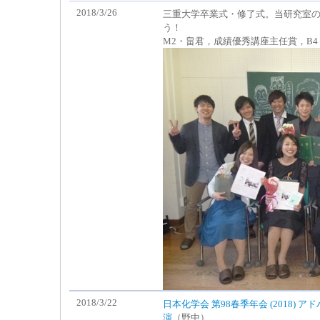
2018/3/26
三重大学卒業式・修了式。当研究室の
う！
M2・畠君，成績優秀講座主任賞，B
2018/3/22
日本化学会 第98春季年会 (2018)
演
（野中）