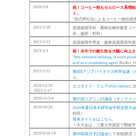
2020/3/9
祝！コーヒー粕もセルロース系増粘
ト。
"湿式押出法によるコーヒー抽出残
2021/2/16
資源循環学科・農林生物学教育コー
谷，服部，村田）
2021/2/12
資源循環学専攻・森林資源環境学講
2021/2/3
祝！水中での耐久性を大幅に向上さ
"
Wet extrusion molding of wood powde
acid as a crosslinking agent
"
BioRes.
16
2021/1/22
第8回アジアバイオマス科学会議（
ら
。
2020/12/19
エコライフ・フェア2020 Online
に
-2021/1/17
2020/11/5-6
第65回リグニン討論会（オンライ
2020/10/29
2020年度日本木材学会中部支部大
村田）
発表タイトルはこちら
。
＊今大会は，三重大学講堂で開催予
2020/9/16-18
第69回高分子討論会
にて依頼講演（