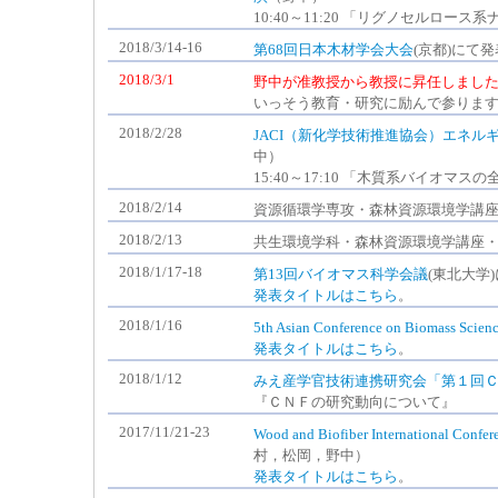
10:40～11:20 「リグノセルロー
2018/3/14-16
第68回日本木材学会大会
(京都)にて
2018/3/1
野中が准教授から教授に昇任しまし
いっそう教育・研究に励んで参りま
2018/2/28
JACI（新化学技術推進協会）エネ
中）
15:40～17:10 「木質系バイオマ
2018/2/14
資源循環学専攻・森林資源環境学講座
2018/2/13
共生環境学科・森林資源環境学講座・
2018/1/17-18
第13回バイオマス科学会議
(東北大学
発表タイトルはこちら
。
2018/1/16
5th Asian Conference on Biomass Scien
発表タイトルはこちら
。
2018/1/12
みえ産学官技術連携研究会「第１回
『ＣＮＦの研究動向について』
2017/11/21-23
Wood and Biofiber International Conf
村，松岡，野中）
発表タイトルはこちら
。