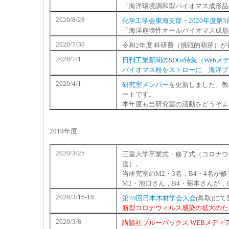
「海洋環境調和型バイオマス成形品
2020/8/28
化学工学会東海支部・2020年度第
「海洋崩壊性オールバイオマス成形
2020/7/30
令和2年度 科研費（挑戦的萌芽）
2020/7/1
日刊工業新聞のSDGs特集（Webメ
バイオマス粉をストローに 海洋プ
2020/4/1
研究室メンバー
を更新しました。教
ートです。
本年度も当研究室の活動をどうぞよ
2019年度
2020/3/25
三重大学卒業式・修了式（コロナウ
送）。
当研究室のM2・3名，B4・4名が
M2・池口さん，B4・菊本さんが
2020/3/16-18
第70回日本木材学会大会
(鳥取)に
新型コロナウィルス感染の拡大のた
2020/3/8
講談社ブルーバックス WEBメディ