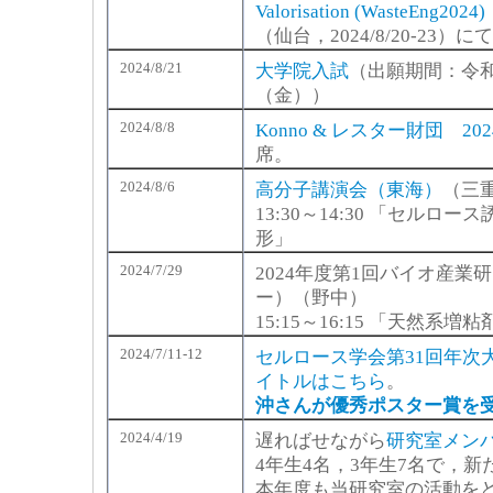
Valorisation (WasteEng2024)
（仙台，2024/8/20-23
2024/8/21
大学院入試
（出願期間：令和
（金））
2024/8/8
Konno & レスター財団 2
席。
2024/8/6
高分子講演会（東海）
（三
13:30～14:30 「セル
形」
2024/7/29
2024年度第1回バイオ産
ー）（野中）
15:15～16:15 「天然
2024/7/11-12
セルロース学会第31回年次
イトルはこちら
。
沖さんが優秀ポスター賞を
2024/4/19
遅ればせながら
研究室メン
4年生4名，3年生7名で，
本年度も当研究室の活動を