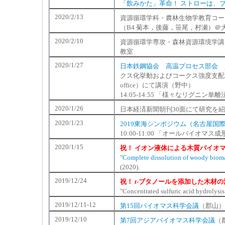
「飲みかた」革命！ ストローは、
2020/2/13
資源循環学科・農林生物学教育コー
（B4 菊本，後藤，笹尾，村瀬）＠
2020/2/10
資源循環学専攻・森林資源環境学講座
教室
2020/1/27
日本鉄鋼協会 高温プロセス部会
資
クス化挙動およびコークス強度支配
office）にて講演（野中）
14:05-14:55 「様々なリグニ
2020/1/26
日本経済新聞朝刊30面にて研究を
2020/1/23
2019東海シンポジウム（名古屋国
10:00-11:00 「オールバイオマ
2020/1/15
祝！ イオン液体による木質バイオ
"
Complete dissolution of woody biomas
(2020).
2019/12/24
祝！
t
-ブタノールを添加した木材
"Concentrated sulfuric acid hydrolysi
2019/12/11-12
第15回バイオマス科学会議
（郡山）
2019/12/10
第7回アジアバイオマス科学会議
（