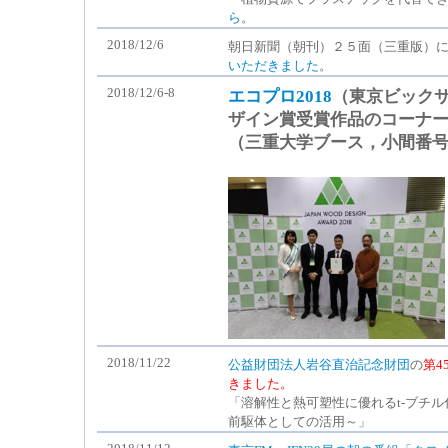
ら
。
2018/12/6
朝日新聞（朝刊）２５面（三重版）
いただきました
。
2018/12/6-8
エコプロ2018
（東京ビック
ザイン賞受賞作品のコーナー
（三重大学ブース，小間番号E
2018/11/22
公益財団法人岩谷直治記念財団
の
第4
きました。
「溶解性と熱可塑性に優れるt-ブチ
前駆体としての活用～」