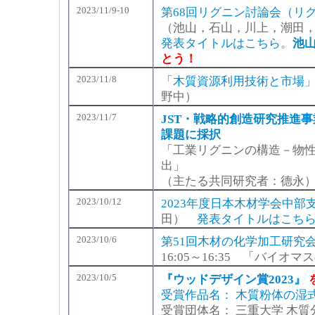
2023/11/9-10
第68回リグニン討論会（リ
（池山，石山，川上，潮田
発表タイトルはこちら
。
池
とう！
2023/11/8
「木質資源利用技術と市場
野中）
2023/11/7
JST・戦略的創造研究推進事業
課題に採択
「工業リグニンの構造－物
出」
（主たる共同研究者：德永
2023/10/12
2023年度日本木材学会中部
田）
発表タイトルはこち
2023/10/6
第51回木材の化学加工研究
16:05～16:35 「バイオ
2023/10/5
『ウッドデザイン賞2023』
受賞作品名： 木質粉体の湿
受賞団体名： 三重大学 木