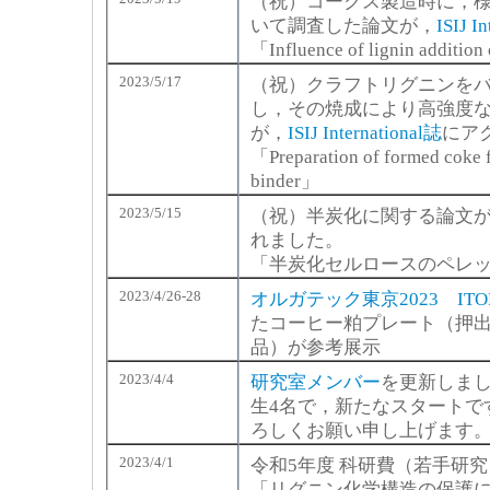
（祝）コークス製造時に，
いて調査した論文が，
ISIJ I
「Influence of lignin addition
2023/5/17
（祝）クラフトリグニンを
し，その焼成により高強度
が，
ISIJ International誌
にア
「Preparation of formed coke fo
binder」
2023/5/15
（祝）半炭化に関する論文
れました。
「半炭化セルロースのペレッ
2023/4/26-28
オルガテック東京2023 ITO
たコーヒー粕プレート（押
品）が参考展示
2023/4/4
研究室メンバー
を更新しまし
生4名で，新たなスタートで
ろしくお願い申し上げます
2023/4/1
令和5年度 科研費（若手研
「リグニン化学構造の保護