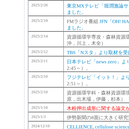
2025/2/26
東京MXテレビ「堀潤激論サ
ました
。
2025/2/19
FMラジオ番組
JFN「OH! HA
ました
。
2025/2/14
資源循環学専攻・森林資源環
沖，川上，木全）
2025/2/12
TBS「Nスタ」より取材を
2025/2/11
日本テレビ「news zer
2:45～）。
2025/2/10
フジテレビ「イット！」よ
2:51～）。
2025/2/10
資源循環学科・森林資源環境
原，出木場，伊藤，杉本）
2025/1/10
木粉押出成形に関する論文が，B
2025/1/3
伊勢新聞の8面に大きく研
2024/12/10
CELLIENCE, cellulose scienc