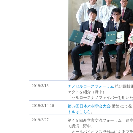
2019/3/18
ナノセルロースフォーラム
第14回技
ェクトを紹介（野中）
「セルロースナノファイバーを用い
2019/3/14-16
第69回日本木材学会大会
(函館)に
トルはこちら
。
2019/2/27
第４８回産学官交流フォーラム 鈴鹿
て講演（野中）
「オールバイオマス成形品によるプ