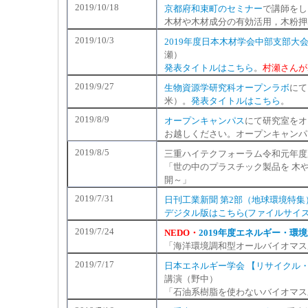
2019/10/18
京都府和束町のセミナー
で講師をし
木材や木材成分の有効活用，木粉押
2019/10/3
2019年度日本木材学会中部支部大
瀬）
発表タイトルはこちら
。
村瀬さんが
2019/9/27
生物資源学研究科オープンラボ
にて
米）。
発表タイトルはこちら
。
2019/8/9
オープンキャンパス
にて研究室をオ
お越しください。オープンキャンパ
2019/8/5
三重ハイテクフォーラム令和元年度
「世の中のプラスチック製品を 木
開～」
2019/7/31
日刊工業新聞 第2部（地球環境特集
デジタル版はこちら(ファイルサイズ
2019/7/24
NEDO・
2019年度エネルギー・環
「海洋環境調和型オールバイオマス
2019/7/17
日本エネルギー学会 【リサイクル・
講演（野中）
「石油系樹脂を使わないバイオマス