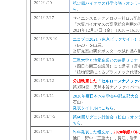
2022/1/20
第17回バイオマス科学会議（オンラ
ら
。
2021/12/17
サイエンス＆テクノロジー社Live配
「木質バイオマスの高度総合利用の
2021年12月17日（金） 10:30～16:30
2021/12/8-10
エコプロ2021（東京ビックサイト）
（E-23）を出展。
当研究室の研究ポスターや試作品を
2021/11/15
三重大学と地元企業との連携セミナ
（四日市商工会議所）にて講演（野
「植物資源によるプラスチック代替
2021/11/12
分担執筆した
「セルロースナノファイバ
第3章4節 天然木質ナノファイバ
2021/11/11
2020年度日本木材学会中部支部大
石山）
発表タイトルはこちら
。
2021/11/4-5
第66回リグニン討論会（松山→オン
ちら
。
2021/11/4
昨年発表した報文が，
2020年紙パ
池口，野中（三重大），長江，岩田（