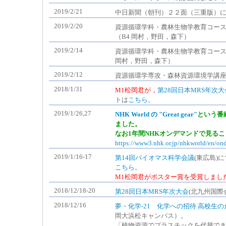
2019/2/21
中日新聞（朝刊）２２面（三重版）
2019/2/20
資源循環学科・農林生物学教育コー
（B4 岡村，野田，森下）
2019/2/14
資源循環学科・農林生物学教育コース
岡村，野田，森下）
2019/2/12
資源循環学専攻・森林資源環境学講座
2018/1/31
M1松岡君が，
第28回日本MRS年次大
トは
こちら。
2019/1/26,27
NHK World の "Great gear"
という番
ました。
なお1年間NHKオンデマンドで見る
https://www3.nhk.or.jp/nhkworld/en/o
2019/1/16-17
第14回バイオマス科学会議
(東広島
こちら
。
M1松岡君がポスター賞を受賞しまし
2018/12/18-20
第28回日本MRS年次大会
(北九州国
2018/12/16
夢・化学-21 化学への招待 高校生
岡大浜松キャンパス）。
「植物資源でプラスチックを代替でき