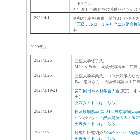
ートです。
本年度も当研究室の活動をどうぞよ
2021/4/1
令和3年度 科研費（基盤B）が採択
「
三級アルコールをリグニン縮合抑
中）
2020年度
2021/3/26
三重大学修了式。
M2・久米君，成績優秀講座主任賞
2021/3/25
三重大学卒業式。コロナ対策のため
B4・熊谷さん，成績優秀講座主任
2021/3/19-21
第71回日本木材学会大会
(東京→オ
田）
発表タイトルはこちら
。
2021/3/19
日本鉄鋼協会 第181回春季講演大会
シンポジウム「
炭素資源拡大・省C
発表タイトルはこちら
。
2021/3/9
研究科研究紹介
What's your 生物
発表タイトルはこちら
。