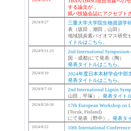
TBAA/DMSO混合溶媒へ
する論文が，
紙パ技協会誌にアクセプト
2024/9/27
三重大学大学院生物資源学研
表（坂田，潮田，山田）
地域脱炭素バイオマス研究
イトルはこちら
。
2024/9/21-23
2nd International Symposium 
国・成都)にて発表（陶）
発表タイトルはこちら
。
2024/9/19
2024年度日本木材学会中部
発表タイトルはこちら
。
2024/9/7-10
2nd International Lignin Sym
山田，平塚）。
発表タイト
2024/8/26-30
17th European Workshop on L
(Turuk, Finland)
にて発表（野中）。
発表タ
2024/8/22
10th International Conferenc