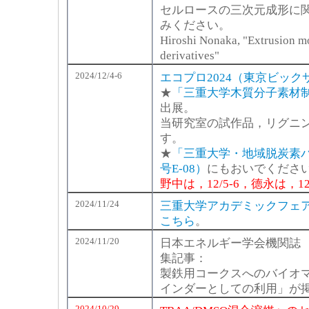
セルロースの三次元成形に
みください。
Hiroshi Nonaka, "Extrusion mo
derivatives"
2024/12/4-6
エコプロ2024（東京ビック
★
「三重大学木質分子素材制
出展。
当研究室の試作品，リグニ
す。
★
「三重大学・地域脱炭素
号E-08）
にもおいでくださ
野中は，12/5-6，德永は，1
2024/11/24
三重大学アカデミックフェア2
こちら
。
2024/11/20
日本エネルギー学会機関誌 えねる
集記事：
製鉄用コークスへのバイオ
インダーとしての利用」が
2024/10/29