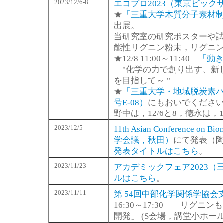
2023/12/6-8
エコプロ2023（東京ビック
★
「三重大学木質分子素材制
出展。
当研究室の研究ポスターや
能性リグニン粉末，リグニ
★12/8 11:00～11:40
「動
"化学の力で創り出す、新
を目指して～ "
★
「三重大学・地域脱炭素
号E-08）
にもおいでくださ
野中は，12/6と8，德永は，1
2023/12/5
11th Asian Conference 
学会議，秋田）
にて発表（
発表タイトルはこちら
。
2023/11/23
アカデミックフェア2023（
ルはこちら
。
2023/11/11
第 54回中部化学関係学協
16:30～17:30 「リグ
開発」 (S会場，講堂小ホー