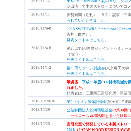
2018/11/12
東京FM・JFN38局の朝の番組「クロ
話出演して木製ストローについてコ
2018/11/11
伊勢新聞（朝刊）１５面に記事「三
もしていただきました
。
2018/11/6-8
2018 SWST/JWRS International C
舎片，白木）。
発表タイトルはこちら
。
2018/11/4-8
第25回Tri-U国際ジョイントセミナ
（池口）。
発表タイトルはこちら
。
2018/11/1-2
第63回リグニン討論会
(東京農工大学
発表タイトルはこちら
。
2018/10/30
環境省・
平成30年度CO2排出削減
れました。
代表者は，三重県工業研究所・窯業
2018/10/29-30
第9回イオン液体討論会
(米子)にて
2018/10/29
公益財団法人鉄鋼環境基金
の第39回
「セルロース系増粘剤を用いた鉄鋼
2018/10/25
当研究室で開発している木製ストロ
2018
（JAPAN WOOD DESIGN 