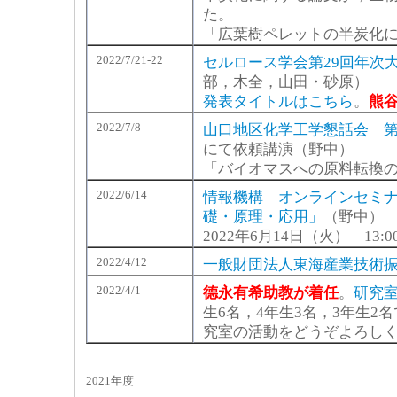
た。
「広葉樹ペレットの半炭化
2022/7/21-22
セルロース学会第29回年次
部，木全，山田・砂原）
発表タイトルはこちら
。
熊
2022/7/8
山口地区化学工学懇話会 第
にて依頼講演（野中）
「バイオマスへの原料転換
2022/6/14
情報機構 オンラインセミナ
礎・原理・応用」
（野中）
2022年6月14日（火） 13:00
2022/4/12
一般財団法人東海産業技術
2022/4/1
德永有希助教が着任
。
研究
生6名，4年生3名，3年生
究室の活動をどうぞよろし
2021年度