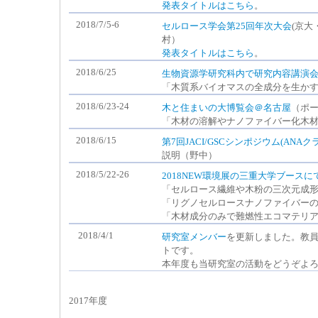
発表タイトルはこちら
。
2018/7/5-6
セルロース学会第25回年次大会
(京大
村）
発表タイトルはこちら
。
2018/6/25
生物資源学研究科内で研究内容講演
「木質系バイオマスの全成分を生か
2018/6/23-24
木と住まいの大博覧会＠名古屋
（ポ
「木材の溶解やナノファイバー化木
2018/6/15
第7回JACI/GSCシンポジウム(AN
説明（野中）
2018/5/22-26
2018NEW環境展の三重大学ブースに
「セルロース繊維や木粉の三次元成
「リグノセルロースナノファイバー
「木材成分のみで難燃性エコマテリ
2018/4/1
研究室メンバー
を更新しました。教員
トです。
本年度も当研究室の活動をどうぞよ
2017年度