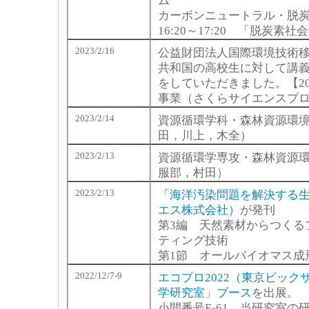
ム
カーボンニュートラル・脱
16:20～17:20 「脱炭
2023/2/16
公益財団法人国際環境技術移
共和国の高校生に対して講
をしていただきました。【20
事業（さくらサイエンスプ
2023/2/14
資源循環学科・森林資源環境
田，川上，木全）
2023/2/13
資源循環学専攻・森林資源環
服部，村田）
2023/2/13
「海洋汚染問題を解決する
エス株式会社）
が発刊
第3編 天然素材からつくる
ティング技術
第1節 オールバイオマス成
2022/12/7-9
エコプロ2022（東京ビック
学研究室」ブース
を出展。
小間番号E-61。当研究室