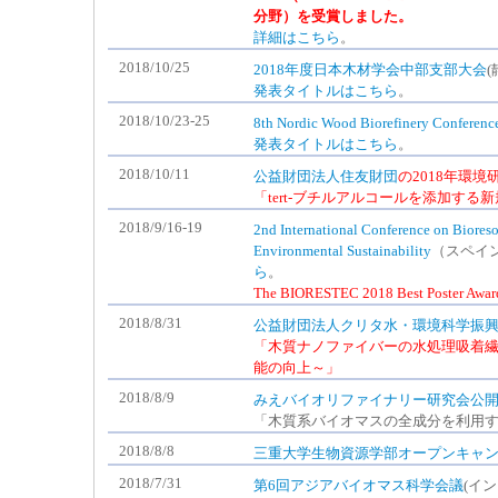
分野）を受賞しました。
詳細はこちら
。
2018/10/25
2018年度日本木材学会中部支部大会
発表タイトルはこちら
。
2018/10/23-25
8th Nordic Wood Biorefinery Conferenc
発表タイトルはこちら
。
2018/10/11
公益財団法人住友財団
の2018年環
「tert-ブチルアルコールを添加す
2018/9/16-19
2nd International Conference on Biores
Environmental Sustainability
（スペイン
ら
。
The BIORESTEC 2018 Best Poste
2018/8/31
公益財団法人クリタ水・環境科学振
「木質ナノファイバーの水処理吸着
能の向上～」
2018/8/9
みえバイオリファイナリー研究会公
「木質系バイオマスの全成分を利用
2018/8/8
三重大学生物資源学部オープンキャ
2018/7/31
第6回アジアバイオマス科学会議
(イ