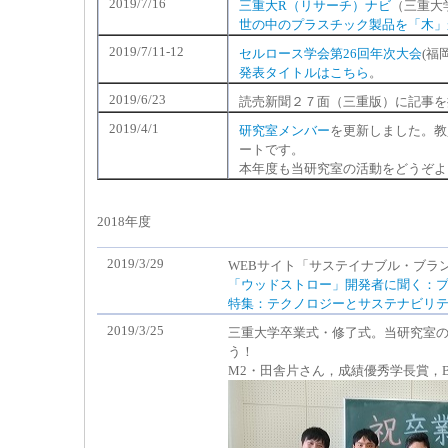
2019/7/16
三重大R（リサーチ）ナビ
（三重大
世の中のプラスチック製品を「木」
2019/7/11-12
セルロース学会第26回年次大会
(福
発表タイトルはこちら
。
2019/6/23
読売新聞２７面（三重版）に記事を
2019/4/1
研究室メンバー
を更新しました。教
ートです。
本年度も当研究室の活動をどうぞよ
2018年度
2019/3/29
WEBサイト「サステイナブル・ブラ
「ウッドストロー」開発者に聞く：プ
特集：テクノロジーとサステナビリ
2019/3/25
三重大学卒業式・修了式。当研究室の
う！
M2・田舎片さん，成績優秀学長賞，