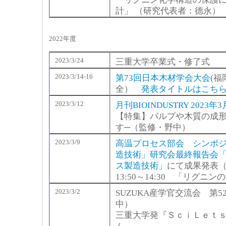
計」 （研究代表者：德永）
2022年度
2023/3/24
三重大学卒業式・修了式
2023/3/14-16
第73回日本木材学会大会
(
全）
発表タイトルはこち
2023/3/12
月刊BIOINDUSTRY 2023年
【特集】パルプや木質の成形技
す─（監修・野中）
2023/3/9
高温プロセス部会 シンポジ
造技術」研究会最終報告会「
ス製造技術」
にて成果発表
13:50～14:30 「リグ
2023/3/2
SUZUKA産学官交流会 第
中）
三重大学発『ＳｃｉＬｅｔ