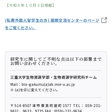
RESEARCH
【令和８年１０月３日掲載】
研究
SOCIAL
(私費外国人留学生の方) 国際交流センターのページ
社会連携
をご覧ください。
CAMPUS LIFE
大学生活
研究生に関してご不明な点は以下の部署まで
CENTERS
お問い合わせください。
附属教育研究施設
三重大学生物資源学部・生物資源学研究科チーム
PAMPHLET
Mail：bio-gakumu(a)ab.mie-u.ac.jp
パンフレット
※ (a)を＠に変えてください。
FACULTY
教員一覧
〒514-8507津市栗真町屋町1577
TEL：059-231-
9631，9633，9735
FAX : (059)-231-9634