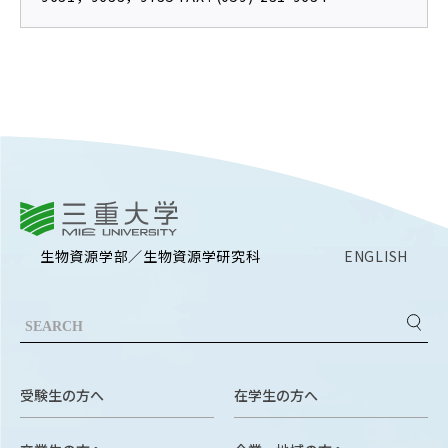
EVENTS
イベントカレンダー
BULLETIN
生物資源学研究科紀要
ANPIC
ANPIC安否情報システム
三重大学
サイトマップ
ニュー
生物資源学部／生物資源学研究科
ENGLISH
お問い合わせ
教職
交通案内
農学
キャンパスマップ
保護者の方へ
受験生の方へ
在学生の方へ