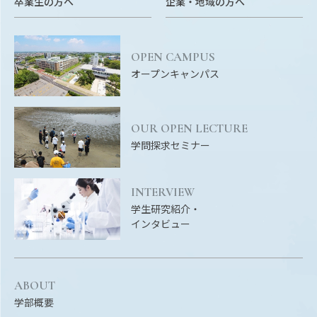
卒業生の方へ
企業・地域の方へ
Facebook
X
YouTube
〒514-8507
三重県津市栗真町屋町1577
TEL 0
OPEN CAMPUS
オープンキャンパス
OUR OPEN LECTURE
学問探求セミナー
INTERVIEW
学生研究紹介・
© 2023 Mie University
インタビュー
ABOUT
学部概要