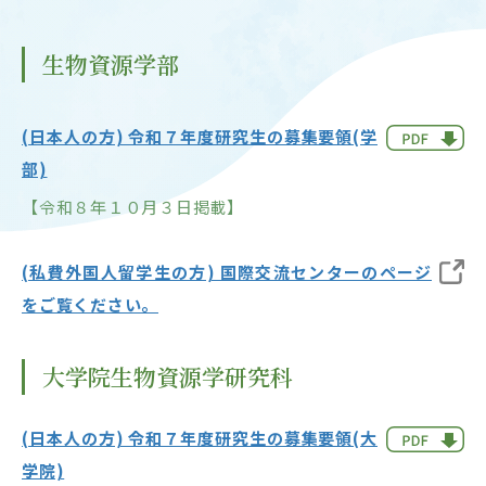
OUR OPEN LECT
学問探求セミナー
生物資源学部
INTERVIEW
(日本人の方) 令和７年度研究生の募集要領(学
学生研究紹介・
部)
インタビュー
【令和８年１０月３日掲載】
ABOUT
(私費外国人留学生の方) 国際交流センターのページ
学部概要
をご覧ください。
ACADEMICS
教育（学部・大学院等）
大学院生物資源学研究科
ADMISSION
(日本人の方) 令和７年度研究生の募集要領(大
入試情報
学院)