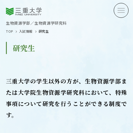
三重大学
三重大学
生物資源学部
生物資源学研究科
生物資源学部／生物資源学研究科
TOP
入試情報
研究生
研究生
受験生の方へ
在学生
三重大学の学生以外の方が、生物資源学部ま
卒業生の方へ
企業・
たは大学院生物資源学研究科において、特殊
事項について研究を行うことができる制度で
OPEN CAMPUS
す。
オープンキャンパス