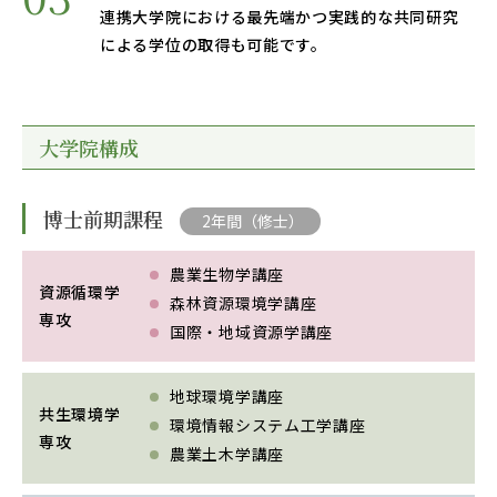
RESEARCH
連携大学院における最先端かつ実践的な共同研究
研究
による学位の取得も可能です。
SOCIAL
社会連携
大学院構成
CAMPUS LIFE
大学生活
博士前期課程
2年間（修士）
農業生物学講座
CENTERS
資源循環学
森林資源環境学講座
附属教育研究施設
専攻
国際・地域資源学講座
PAMPHLET
パンフレット
地球環境学講座
共生環境学
環境情報システム工学講座
FACULTY
専攻
農業土木学講座
教員一覧