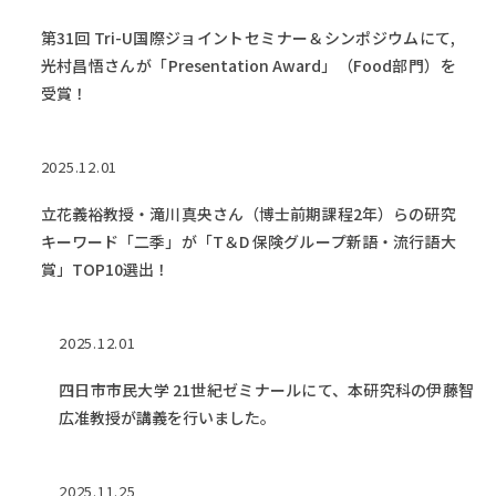
第31回 Tri-U国際ジョイントセミナー＆シンポジウムにて,
光村昌悟さんが「Presentation Award」（Food部門）を
受賞！
2025.12.01
立花義裕教授・滝川真央さん（博士前期課程2年）らの研究
キーワード「二季」が「T＆D 保険グループ新語・流行語大
賞」TOP10選出！
2025.12.01
四日市市民大学 21世紀ゼミナールにて、本研究科の伊藤智
広准教授が講義を行いました。
2025.11.25