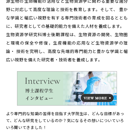
源生物の生命機能の活用など生物資源学に関わる重要な諸分
野に対応して高度な理論と技術を教育します。そして、 豊か
な学識と幅広い視野を有する専門技術者の育成を図るととも
に、研究者としての基礎的能力を備えた人材を養成します。
生物資源学研究科博士後期課程は、生物資源の開発、生物圏
と環境の保全や修復，生産機能の応用など生物資源学の理
論・ 技術を究明し、高度な先端的専門能力と豊かな学識と幅
広い視野を備えた研究者・技術者を養成します。
博士課程学
より専門的な知識の習得を目指す大学院生は、どんな目標があっ
て、
どんな研究をしているのか？気になるその想いについていろ
いろ聞いてきました！