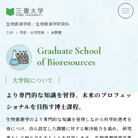
三重大学
三重大学
生物資源学部
生物資源学研究科
生物資源学部／生物資源学研究科
TOP
学部・大学院等
大学院
Graduate School
of Bioresources
受験生の方へ
在学生
大学院について
卒業生の方へ
企業・
より専門的な知識を習得。未来のプロフェッ
ショナルを目指す博士課程。
OPEN CAMPUS
生物資源学のより専門的な知識を習得しながら科学的思考を
オープンキャンパス
身につけ、自ら設定した課題に対する解決能力を高め、
研究
者として独り立ちすることを目指します。
生物資源学部卒業