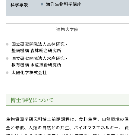
Facebook
X
YouTube
海洋生物科学講座
科学専攻
〒514-8507
三重県津市栗真町屋町1577
TEL 0
連携大学院
国立研究開発法人森林研究・
整備機構 森林総合研究所
国立研究開発法人水産研究・
教育機構 水産技術研究所
太陽化学株式会社
© 2023 Mie University
博士課程について
生物資源学研究科博士前期課程は、食料生産、自然環境の保
全と修復、人類の自然との共生、バイオマスエネルギー、 資