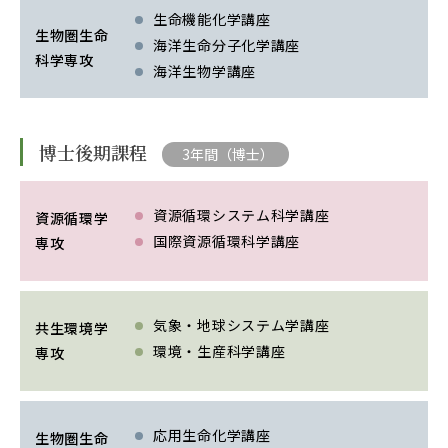
EVENTS
生命機能化学講座
イベントカレンダー
生物圏生命
海洋生命分子化学講座
科学専攻
海洋生物学講座
BULLETIN
生物資源学研究科紀要
ANPIC
博士後期課程
3年間（博士）
ANPIC安否情報システム
資源循環システム科学講座
資源循環学
国際資源循環科学講座
専攻
サイトマップ
ニュー
お問い合わせ
教職
交通案内
農学
気象・地球システム学講座
共生環境学
キャンパスマップ
環境・生産科学講座
専攻
保護者の方へ
応用生命化学講座
生物圏生命