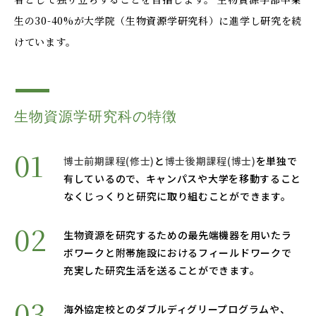
OUR OPEN LECT
生の30-40%が大学院（生物資源学研究科）に進学し研究を続
学問探求セミナー
けています。
INTERVIEW
学生研究紹介・
インタビュー
生物資源学研究科の特徴
博士前期課程(修士)
と
博士後期課程(博士)
を単独で
ABOUT
有しているので、
キャンパスや大学を移動すること
学部概要
なくじっくりと研究に取り組むことができます。
ACADEMICS
生物資源を研究するための最先端機器を用いたラ
教育（学部・大学院等）
ボワークと
附帯施設におけるフィールドワークで
充実した研究生活を送ることができます。
ADMISSION
入試情報
海外協定校とのダブルディグリープログラムや、