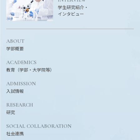
EVENTS
学生研究紹介・
イベントカレンダー
インタビュー
BULLETIN
生物資源学研究科紀要
ABOUT
ANPIC
学部概要
ANPIC安否情報システム
ACADEMICS
教育（学部・大学院等）
サイトマップ
ニュー
ADMISSION
お問い合わせ
教職
入試情報
交通案内
農学
RESEARCH
キャンパスマップ
研究
保護者の方へ
SOCIAL COLLABORATION
社会連携