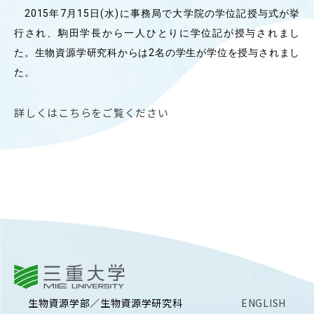
2015年7月15日(水)に事務局で大学院の学位記授与式が挙
OUR OPEN LECT
行され、駒田学長から一人ひとりに学位記が授与されまし
学問探求セミナー
た。生物資源学研究科からは2名の学生が学位を授与されまし
た。
INTERVIEW
学生研究紹介・
詳しくはこちらをご覧ください
インタビュー
ABOUT
学部概要
ACADEMICS
教育（学部・大学院等）
ADMISSION
三重大学
入試情報
生物資源学部／生物資源学研究科
ENGLISH