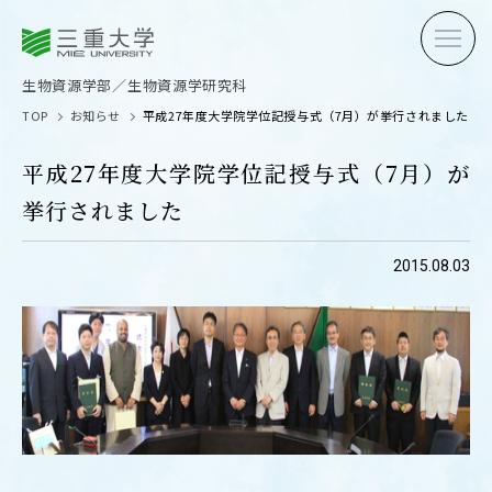
三重大学
三重大学
生物資源学部
生物資源学研究科
生物資源学部／生物資源学研究科
TOP
お知らせ
平成27年度大学院学位記授与式（7月）が挙行されました
平成27年度大学院学位記授与式（7月）が
挙行されました
受験生の方へ
在学生
2015.08.03
卒業生の方へ
企業・
OPEN CAMPUS
オープンキャンパス