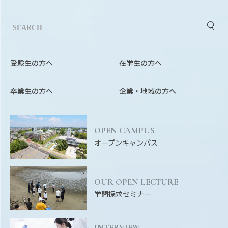
RESEARCH
研究
SOCIAL
社会連携
受験生の方へ
在学生の方へ
CAMPUS LIFE
大学生活
卒業生の方へ
企業・地域の方へ
CENTERS
OPEN CAMPUS
附属教育研究施設
オープンキャンパス
PAMPHLET
パンフレット
OUR OPEN LECTURE
学問探求セミナー
FACULTY
教員一覧
INTERVIEW