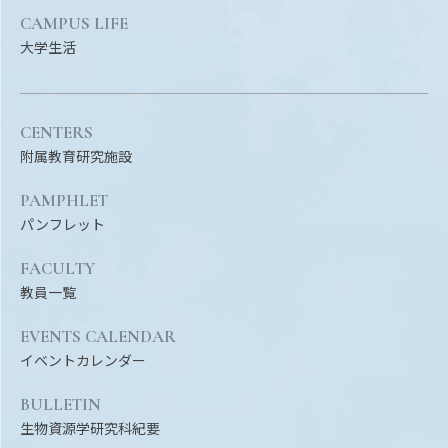
Facebook
X
YouTube
CAMPUS LIFE
大学生活
〒514-8507
三重県津市栗真町屋町1577
TEL 0
CENTERS
附属教育研究施設
PAMPHLET
パンフレット
FACULTY
教員一覧
© 2023 Mie University
EVENTS CALENDAR
イベントカレンダー
BULLETIN
生物資源学研究科紀要