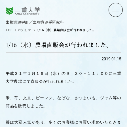
三重大学
三重大学
生物資源学部
生物資源学研究科
生物資源学部／生物資源学研究科
TOP
お知らせ
1/16（水）農場直販会が行われました。
1/16（水）農場直販会が行われました。
2019.01.15
受験生の方へ
在学生
平成３１年１月１６日（水）の９：３０－１１：００に三重
卒業生の方へ
企業・
大学農場にて直販会が行われました。
米、苺、文旦、ピーマン、なばな、さつまいも、ジャム等の
OPEN CAMPUS
商品を販売しました。
オープンキャンパス
苺は大変人気があり、多くのお客様にお買い求めいただきま