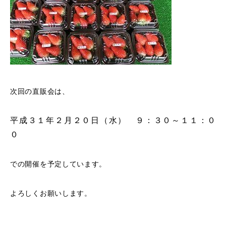
RESEARCH
研究
SOCIAL
社会連携
CAMPUS LIFE
大学生活
次回の直販会は、
平成３１年２月２０日（水） ９：３０～１１：０
CENTERS
０
附属教育研究施設
PAMPHLET
での開催を予定しています。
パンフレット
よろしくお願いします。
FACULTY
教員一覧