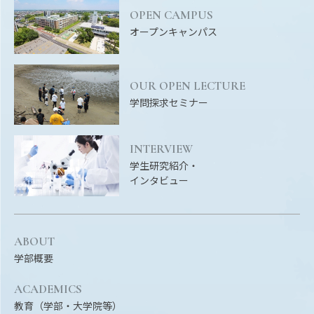
Facebook
X
YouTube
OPEN CAMPUS
オープンキャンパス
〒514-8507
三重県津市栗真町屋町1577
TEL 0
OUR OPEN LECTURE
学問探求セミナー
INTERVIEW
学生研究紹介・
インタビュー
© 2023 Mie University
ABOUT
学部概要
ACADEMICS
教育（学部・大学院等）