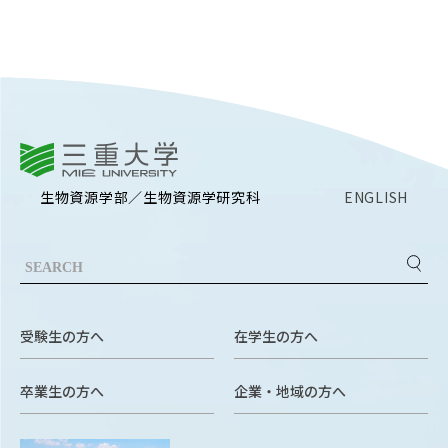
EVENTS
イベントカレンダー
BULLETIN
生物資源学研究科紀要
ANPIC
三重大学
ANPIC安否情報システム
生物資源学部／生物資源学研究科
ENGLISH
サイトマップ
ニュー
お問い合わせ
教職
交通案内
農学
受験生の方へ
在学生の方へ
キャンパスマップ
保護者の方へ
卒業生の方へ
企業・地域の方へ