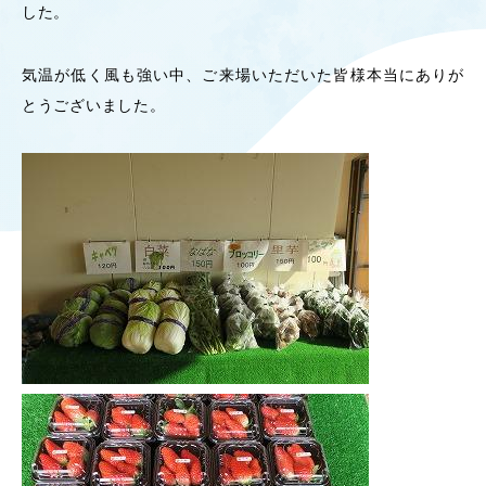
した。
OUR OPEN LECT
学問探求セミナー
気温が低く風も強い中、ご来場いただいた皆様本当にありが
とうございました。
INTERVIEW
学生研究紹介・
インタビュー
ABOUT
学部概要
ACADEMICS
教育（学部・大学院等）
ADMISSION
入試情報