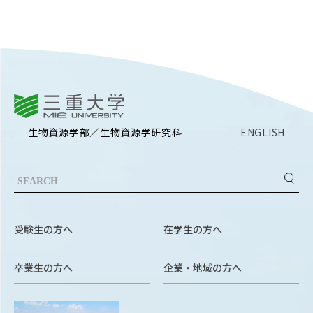
RESEARCH
研究
SOCIAL
社会連携
CAMPUS LIFE
三重大学
大学生活
生物資源学部／生物資源学研究科
ENGLISH
CENTERS
附属教育研究施設
PAMPHLET
受験生の方へ
在学生の方へ
パンフレット
卒業生の方へ
企業・地域の方へ
FACULTY
教員一覧