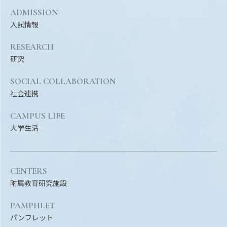
Facebook
X
YouTube
ADMISSION
入試情報
〒514-8507
三重県津市栗真町屋町1577
TEL 0
RESEARCH
研究
SOCIAL COLLABORATION
社会連携
CAMPUS LIFE
大学生活
© 2023 Mie University
CENTERS
附属教育研究施設
PAMPHLET
パンフレット