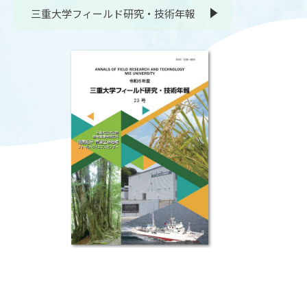
三重大学フィールド研究・技術年報
OUR OPEN LECT
学問探求セミナー
INTERVIEW
学生研究紹介・
インタビュー
ABOUT
学部概要
ACADEMICS
教育（学部・大学院等）
ADMISSION
入試情報