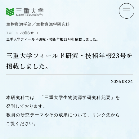
三重大学
三重大学
生物資源学部
生物資源学研究科
生物資源学部／生物資源学研究科
TOP
お知らせ
三重大学フィールド研究・技術年報23号を掲載しました。
三重大学フィールド研究・技術年報23号を
掲載しました。
受験生の方へ
在学生
2026.03.24
卒業生の方へ
企業・
本研究科では、「三重大学生物資源学研究科紀要」を
発刊しております。
教員の研究テーマやその成果について、リンク先から
OPEN CAMPUS
オープンキャンパス
ご覧ください。