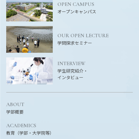
EVENTS
OPEN CAMPUS
イベントカレンダー
オープンキャンパス
BULLETIN
生物資源学研究科紀要
OUR OPEN LECTURE
学問探求セミナー
ANPIC
ANPIC安否情報システム
INTERVIEW
学生研究紹介・
サイトマップ
ニュー
インタビュー
お問い合わせ
教職
交通案内
農学
ABOUT
キャンパスマップ
学部概要
保護者の方へ
ACADEMICS
教育（学部・大学院等）