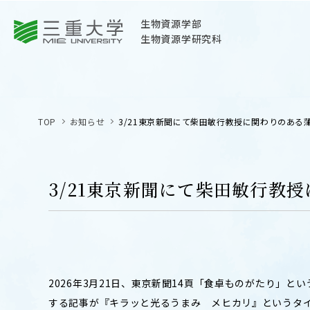
三重大学
生物資源学部
生物資源学研究科
三重大学
生物資源学部
TOP
お知らせ
3/21東京新聞にて柴田敏行教授に関わりのあ
生物資源学研究科
〒514-8507
三重県津市栗真町屋町1577
3/21東京新聞にて柴田敏行教
TEL 059-232-1211（代表）
OPEN
サイトマップ
オープン
お問い合わせ
2026年3月21日、東京新聞14頁「食卓ものがたり」
交通案内
する記事が『キラッと光るうまみ メヒカリ』というタイ