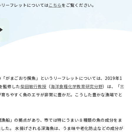
T
ACADEMICS
うリーフレットについては
こちら
をご覧ください。
教育（学部・大学院等）
ARCH
SOCIAL
社会連携
ERS
PAMPHLET
研究施設
パンフレット
「がまごおり撰魚」というリーフレットについては、2019年1
TS
BULLETIN
トを監修した
柴田敏行教授
（
海洋食糧化学教育研究分野
）は、「三
カレンダー
生物資源学研究科紀要
が育ちやすく魚のエサが非常に豊かだ。こうした豊かな漁場でと
。
網漁船」の拠点があり、市では特にうまい８種類の魚の成分をま
した。 水揚げされる深海魚は、うま味や老化防止などの成分が