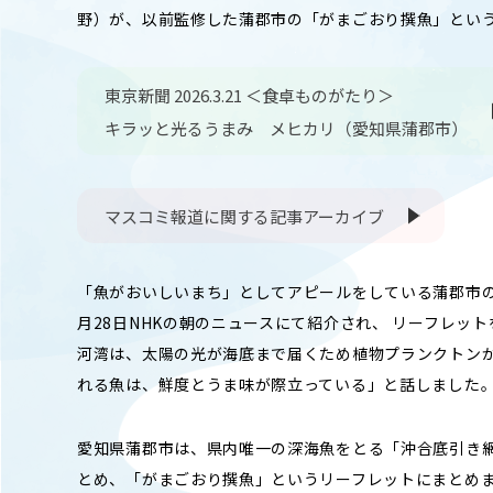
キャンパスマップ
ABOU
野）が、以前監修した蒲郡市の「がまごおり撰魚」とい
ニュース◎
学部概要
保護者の方へ
東京新聞 2026.3.21 ＜食卓ものがたり＞
RESE
キラッと光るうまみ メヒカリ（愛知県蒲郡市）
研究
Facebook
X
マスコミ報道に関する記事アーカイブ
CENT
YouTube
附属教育
「魚がおいしいまち」としてアピールをしている蒲郡市の
教職員専用（学内）
EVEN
月28日NHKの朝のニュースにて紹介され、 リーフレッ
農学がつなぐミライ
イベント
河湾は、太陽の光が海底まで届くため植物プランクトン
れる魚は、鮮度とうま味が際立っている」と話しました
愛知県蒲郡市は、県内唯一の深海魚をとる「沖合底引き
とめ、「がまごおり撰魚」というリーフレットにまとめま