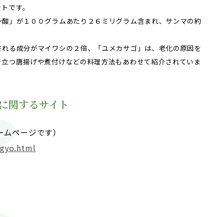
ットです。
ン酸」が１００グラムあたり２６ミリグラム含まれ、サンマの約
© 2023 Mie University.
される成分がマイワシの２倍、「ユメカサゴ」は、老化の原因を
き立つ唐揚げや煮付けなどの料理方法もあわせて紹介されていま
に関するサイト
ームページです）
ngyo.html