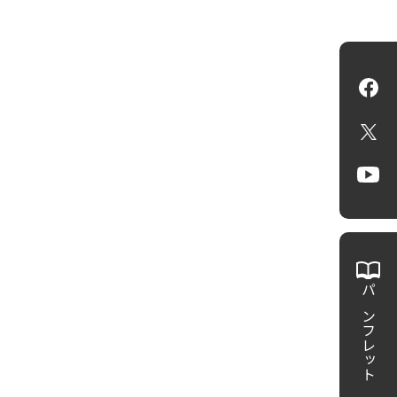
Fa
X
Yo
パンフレット