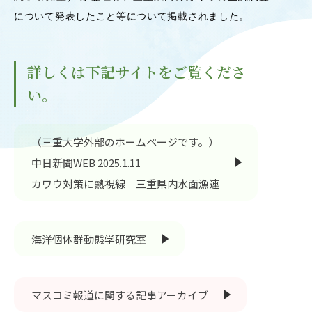
について発表したこと等について掲載されました。
OUR OPEN LECT
学問探求セミナー
詳しくは下記サイトをご覧くださ
INTERVIEW
い。
学生研究紹介・
インタビュー
（三重大学外部のホームページです。）
中日新聞WEB 2025.1.11
ABOUT
カワウ対策に熱視線 三重県内水面漁連
学部概要
ACADEMICS
教育（学部・大学院等）
海洋個体群動態学研究室
ADMISSION
入試情報
マスコミ報道に関する記事アーカイブ