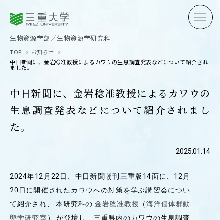
三重大学
三重大学
生物資源学部
生物資源学研究科
生物資源学部／生物資源学研究科
TOP
お知らせ
中日新聞に、金岩稔准教授によるカワウの生息調査発表などについて紹介され
ました。
中日新聞に、金岩稔准教授によるカワウの
生息調査発表などについて紹介されまし
受験生の方へ
在学生
た。
卒業生の方へ
企業・
2025.01.14
2024年12月22日、中日新聞朝刊三重版14面に、12月
OPEN CAMPUS
20日に開催されたカワウへの対策を学ぶ講習会につい
オープンキャンパス
て紹介され、 本研究科の
金岩稔准教授
（
海洋個体群動
態学研究室
） が登壇し、三重県内のカワウの生息調査