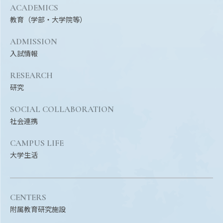
Facebook
X
YouTube
ACADEMICS
教育（学部・大学院等）
〒514-8507
三重県津市栗真町屋町1577
TEL 0
ADMISSION
入試情報
RESEARCH
研究
SOCIAL COLLABORATION
社会連携
CAMPUS LIFE
大学生活
© 2023 Mie University
CENTERS
附属教育研究施設