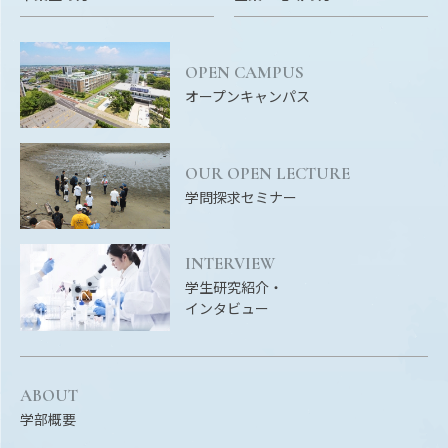
EVENTS
イベントカレンダー
OPEN CAMPUS
BULLETIN
オープンキャンパス
生物資源学研究科紀要
ANPIC
ANPIC安否情報システム
OUR OPEN LECTURE
学問探求セミナー
サイトマップ
ニュー
INTERVIEW
お問い合わせ
教職
学生研究紹介・
インタビュー
交通案内
農学
キャンパスマップ
保護者の方へ
ABOUT
学部概要