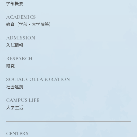
Facebook
X
YouTube
学部概要
〒514-8507
三重県津市栗真町屋町1577
TEL 0
ACADEMICS
教育（学部・大学院等）
ADMISSION
入試情報
RESEARCH
研究
SOCIAL COLLABORATION
社会連携
© 2023 Mie University
CAMPUS LIFE
大学生活
CENTERS