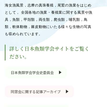
海女漁風景，志摩の真珠養殖，尾鷲の漁業をはじめ
OUR OPEN LECT
学問探求セミナー
として， 全国各地の漁業・養殖業に関する風景や漁
具，魚類，甲殻類，両生類，爬虫類，哺乳類，鳥
類，軟体動物，棘皮動物にいたる様々な生物の写真
INTERVIEW
学生研究紹介・
も収められています。
インタビュー
詳しく日本魚類学会サイトをご覧く
ださい。
ABOUT
学部概要
日本魚類学会学会史委員会
ACADEMICS
教育（学部・大学院等）
同窓会に関する記事アーカイブ
ADMISSION
入試情報