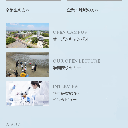
EVENTS
イベントカレンダー
卒業生の方へ
企業・地域の方へ
BULLETIN
生物資源学研究科紀要
OPEN CAMPUS
オープンキャンパス
ANPIC
ANPIC安否情報システム
OUR OPEN LECTURE
学問探求セミナー
サイトマップ
ニュー
お問い合わせ
教職
INTERVIEW
交通案内
農学
学生研究紹介・
キャンパスマップ
インタビュー
保護者の方へ
ABOUT