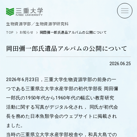
三重大学
三重大学
生物資源学部
生物資源学研究科
生物資源学部／生物資源学研究科
TOP
お知らせ
岡田彌一郎氏遺品アルバムの公開について
岡田彌一郎氏遺品アルバムの公開について
2026.06.25
受験生の方へ
在学生
2026年6月23日，三重大学生物資源学部の前身の一
卒業生の方へ
企業・
つである三重県立大学水産学部の初代学部長 岡田彌
一郎氏の1950年代から1960年代の幅広い教育研究
活動に関する写真がデジタル化され， 同氏が初代会
OPEN CAMPUS
長を務めた日本魚類学会のウェブサイトに掲載され
オープンキャンパス
ました。
当時の三重県立大学水産学部校舎や，和具大島での