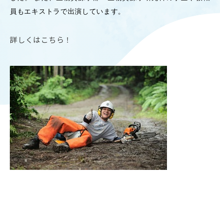
員もエキストラで出演しています。
OUR OPEN LECT
学問探求セミナー
詳しくはこちら！
INTERVIEW
学生研究紹介・
インタビュー
ABOUT
学部概要
ACADEMICS
教育（学部・大学院等）
ADMISSION
入試情報