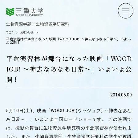
三重大学
三重大学
生物資源学部
生物資源学研究科
生物資源学部／生物資源学研究科
TOP
お知らせ
平倉演習林が舞台になった映画「WOOD JOB! ～神去なあなあ日常～」いよい
よ公開！
平倉演習林が舞台になった映画「WOOD
JOB! ～神去なあなあ日常～」いよいよ公
受験生の方へ
在学生
開！
卒業生の方へ
企業・
2014.05.09
5月10日(土)、映画「WOOD JOB!(ウッジョブ) ～神去なあな
OPEN CAMPUS
あ日常～」、いよいよ全国ロードショーです。 この映画で
オープンキャンパス
は、撮影の舞台に生物資源学研究科の平倉演習林が使われま
した。 また、生物資源学部・生物資源学研究科の学生や教職