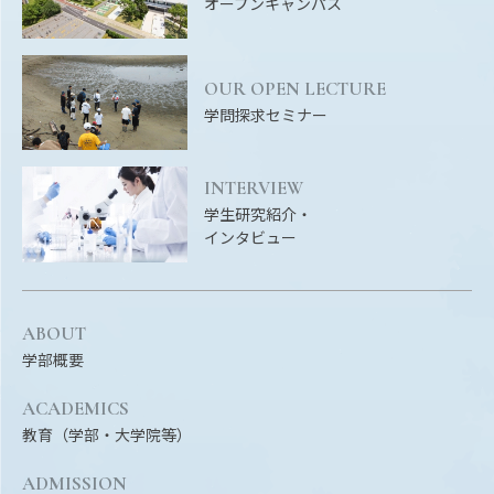
オープンキャンパス
EVENTS
イベントカレンダー
BULLETIN
OUR OPEN LECTURE
生物資源学研究科紀要
学問探求セミナー
ANPIC
ANPIC安否情報システム
INTERVIEW
学生研究紹介・
インタビュー
サイトマップ
ニュー
お問い合わせ
教職
ABOUT
交通案内
農学
学部概要
キャンパスマップ
ACADEMICS
保護者の方へ
教育（学部・大学院等）
ADMISSION