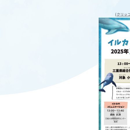
キャンパスマップ
ABOU
ニュース◎
学部概要
(クリッ
保護者の方へ
RESE
研究
Facebook
X
CENT
YouTube
附属教育
教職員専用（学内）
EVEN
農学がつなぐミライ
イベント