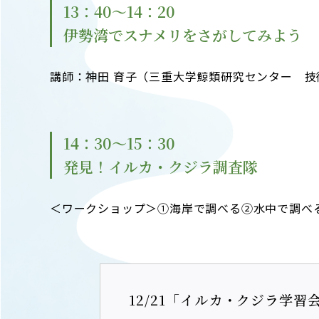
13：40～14：20
伊勢湾でスナメリをさがしてみよう
講師：神田 育子（三重大学鯨類研究センター 技
14：30～15：30
発見！イルカ・クジラ調査隊
＜ワークショップ＞①海岸で調べる②水中で調べ
12/21「イルカ・クジラ学