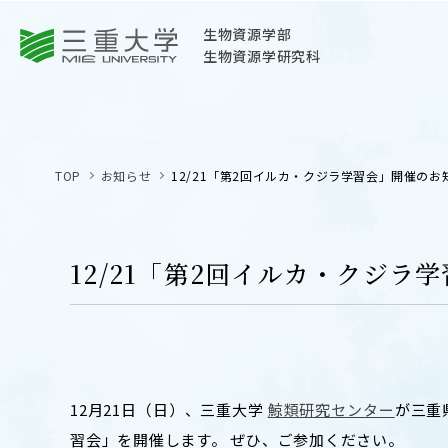
三重大学
生物資源学部
生物資源学研究科
三重大学
生物資源学部
TOP
お知らせ
12/21「第2回イルカ・クジラ学習会」開催の
生物資源学研究科
〒514-8507
三重県津市栗真町屋町1577
12/21「第2回イルカ・クジ
TEL 059-232-1211（代表）
OPEN
サイトマップ
オープン
お問い合わせ
12月21日（日）、三重大学
鯨類研究センター
が三重
交通案内
習会」を開催します。 ぜひ、ご参加ください。