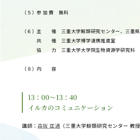
（５）参 加 費 無料
（６）主 催 三重大学鯨類研究センター、三重県
共 催 三重大学博学連携推進室
協 力 三重大学大学院生物資源学研究科
（８）内 容
13：00～13：40
イルカのコミュニケーション
講師：
森阪 匡通
（三重大学鯨類研究センター 教