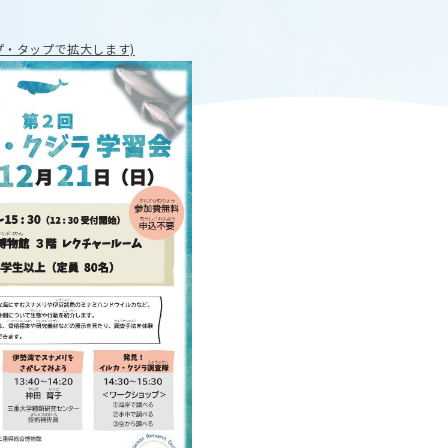
T
ACADEMICS
教育（学部・大学院等）
プ・タップで拡大します)
ARCH
SOCIAL
社会連携
ERS
PAMPHLET
研究施設
パンフレット
TS
BULLETIN
カレンダー
生物資源学研究科紀要