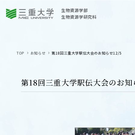
三重大学
生物資源学部
生物資源学研究科
三重大学
生物資源学部
TOP
お知らせ
第18回三重大学駅伝大会のお知らせ12/5
生物資源学研究科
〒514-8507
三重県津市栗真町屋町1577
第18回三重大学駅伝大会のお知ら
TEL 059-232-1211（代表）
OPEN
サイトマップ
オープン
お問い合わせ
交通案内