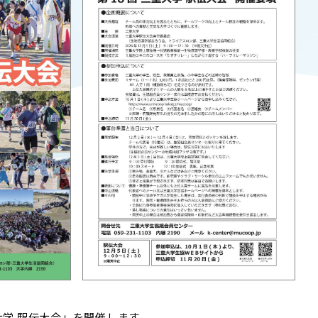
T
ACADEMICS
教育（学部・大学院等）
ARCH
SOCIAL
社会連携
ERS
PAMPHLET
研究施設
パンフレット
TS
BULLETIN
カレンダー
生物資源学研究科紀要
大学 駅伝大会」を開催します。