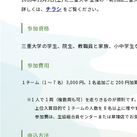
チラシ
詳しくは、
をご覧ください。
参加資格
三重大学の学生、院生、教職員と家族、小中学生
参加費用
１チーム（1 ～ 7 名）3,000 円。1 名追加ごと 20
※1 人で 1 周（複数周も可）を走りきるのが原則です
上位入賞目的で 1 チームの人数を 8 名以上に増や
参加費は、生協組合員センターまたは翠陵店でお支
申込方法