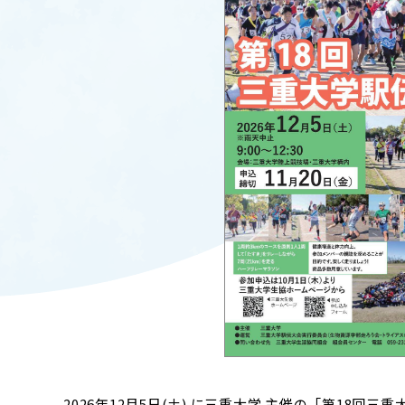
キャンパスマップ
ABOU
ニュース◎
学部概要
保護者の方へ
RESE
研究
Facebook
X
CENT
YouTube
附属教育
教職員専用（学内）
EVEN
農学がつなぐミライ
イベント
2026年12月5日(土) に三重大学
主催の「第18回三重