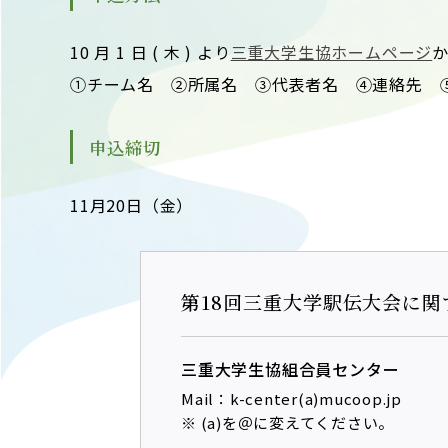
10 月 1 日 ( 木 ) より
三重大学生協ホームページ
①チーム名 ②所属名 ③代表者名 ④連絡先 
申込締切
11月20日（金）
第18回三重大学駅伝大会に関
三重大学生協組合員センター
Mail：k-center(a)mucoop.jp
※ (a)を＠に変えてください。