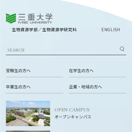
EVENTS
イベントカレンダー
三重大学
BULLETIN
生物資源学研究科紀要
生物資源学部／生物資源学研究科
ENGLISH
ANPIC
ANPIC安否情報システム
受験生の方へ
在学生の方へ
サイトマップ
ニュー
お問い合わせ
教職
卒業生の方へ
企業・地域の方へ
交通案内
農学
キャンパスマップ
OPEN CAMPUS
保護者の方へ
オープンキャンパス