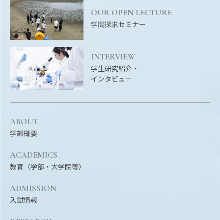
Facebook
X
YouTube
OUR OPEN LECTURE
〒514-8507
三重県津市栗真町屋町1577
TEL 0
学問探求セミナー
INTERVIEW
学生研究紹介・
インタビュー
ABOUT
学部概要
© 2023 Mie University
ACADEMICS
教育（学部・大学院等）
ADMISSION
入試情報