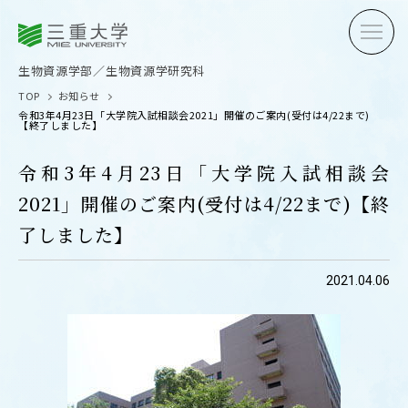
三重大学
三重大学
生物資源学部
生物資源学研究科
生物資源学部／生物資源学研究科
TOP
お知らせ
令和3年4月23日「大学院入試相談会2021」開催のご案内(受付は4/22まで)
【終了しました】
令和3年4月23日「大学院入試相談会
2021」開催のご案内(受付は4/22まで)【終
受験生の方へ
在学生
了しました】
卒業生の方へ
企業・
2021.04.06
OPEN CAMPUS
オープンキャンパス