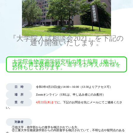
OUR OPEN LECT
学問探求セミナー
INTERVIEW
『大学院入試相談会2021』を下記の
通り開催いたします。
学生研究紹介・
インタビュー
大学院生物資源学研究科の博士前期（修士）
課程・博士後期課程へ 進学をお考えの皆様を
お待ちしております。
ABOUT
学部概要
日 時
令和3年4月23日(金) 14:00～16:00（13:30よりアクセス可）
ACADEMICS
場 所
Zoomオンライン（URLは、申し込み者にのみ配付）
教育（学部・大学院等）
受 付
4月22日(木)まで
に、下記のお問合せ先にメールにてご連絡くださ
い。
ADMISSION
入試情報
対象者
①他大学・他学部からの進学を検討されている方。
②三重大学生物資源学部からの内部進学を検討されていて，不明な点や疑問点のある