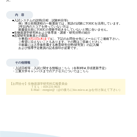
RESEARCH
方。
研究
内 容
■入試システムの説明(日程，試験科目等)
SOCIAL
例）博士前期課程の一般選抜では，英語の試験にTOEICを活用しています。
2年以内のスコアを持っていない方は，
社会連携
願書提出前にTOEICの受験手続きをしていないと間に合いません。
■生物資源学研究科および各専攻・講座・研究分野の紹介
■志望研究室教員との面談
※事前(
4月22日(木)まで
)に、下記のお問合せ先にメールにてご連絡下さい。
CAMPUS LIFE
ご希望に沿えないこともあります。その際はご容赦ください。
※願書には入学後所属する教育研究分野(研究室）の記入欄
および指導予定教員の記名捺印が必要です。
大学生活
その他情報
・入試日程等，入試に関する情報は
こちら
（令和
3
年
4
月頃更新予定）
・三重大学キャンパスまでのアクセスについては
こちら
CENTERS
附属教育研究施設
【お問合せ】生物資源学研究科広報委員会
ＴＥＬ：059-231-9631
E-Mail：exregist@（@の後ろにbio.mie-u.ac.jpを付け加えて下さい）
PAMPHLET
パンフレット
FACULTY
教員一覧