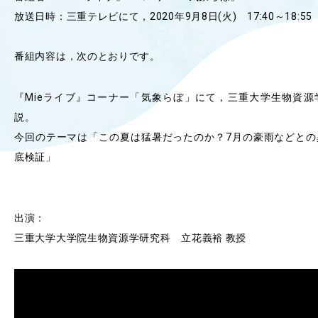
放送日時：三重テレビにて，2020年9月8日(火) 17:40～18:55
OUR OPEN LECT
学問探求セミナー
番組内容は，次のとおりです。
INTERVIEW
『Mieライブ』コーナー「気象らぼ」にて，三重大学生物資源
学生研究紹介・
インタビュー
説。
今回のテーマは「この夏は猛暑だったのか？7月の豪雨などとの
底検証」
ABOUT
学部概要
出演：
ACADEMICS
三重大学大学院生物資源学研究科 立花義裕 教授
教育（学部・大学院等）
ADMISSION
入試情報