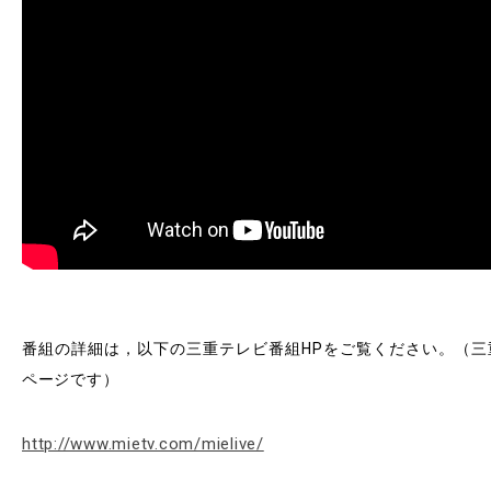
RESEARCH
研究
SOCIAL
社会連携
CAMPUS LIFE
大学生活
CENTERS
附属教育研究施設
PAMPHLET
番組の詳細は，以下の三重テレビ番組HPをご覧ください。（三
パンフレット
ページです）
FACULTY
http://www.mietv.com/mielive/
教員一覧