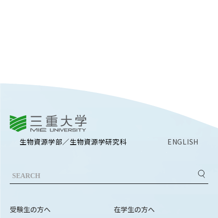
Facebook
X
YouTube
〒514-8507
三重県津市栗真町屋町1577
TEL 0
三重大学
生物資源学部／生物資源学研究科
ENGLISH
© 2023 Mie University
受験生の方へ
在学生の方へ