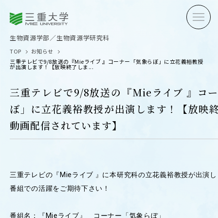
三重大学
三重大学
生物資源学部
生物資源学研究科
生物資源学部／生物資源学研究科
TOP
お知らせ
三重テレビで9/8放送の『Mieライブ 』コーナー「気象らぼ」に立花義裕教授
が出演します！【放映終了しま...
三重テレビで9/8放送の『Mieライブ 』コ
ぼ」に立花義裕教授が出演します！【放映
受験生の方へ
在学生
動画配信されています】
卒業生の方へ
企業・
三重テレビの『Mieライブ 』に本研究科の立花義裕教授が出演
OPEN CAMPUS
番組での活躍をご期待下さい！
オープンキャンパス
番組名：『Mieライブ』 コーナー「気象らぼ」