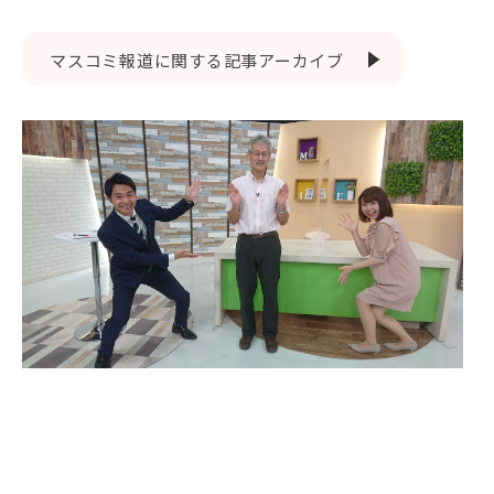
EVENTS
イベントカレンダー
マスコミ報道に関する記事アーカイブ
BULLETIN
生物資源学研究科紀要
ANPIC
ANPIC安否情報システム
サイトマップ
ニュー
お問い合わせ
教職
交通案内
農学
キャンパスマップ
保護者の方へ