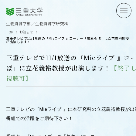
三重大学
三重大学
生物資源学部
生物資源学研究科
生物資源学部／生物資源学研究科
TOP
お知らせ
三重テレビで11/1放送の『Mieライブ 』コーナー「気象らぼ」に立花義裕教授
が出演します！
三重テレビで11/1放送の『Mieライブ 』
ぼ」に立花義裕教授が出演します！
【終了
受験生の方へ
在学生
視聴可】
卒業生の方へ
企業・
三重テレビの『Mieライブ 』に本研究科の立花義裕教授が
OPEN CAMPUS
番組での活躍をご期待下さい！
オープンキャンパス