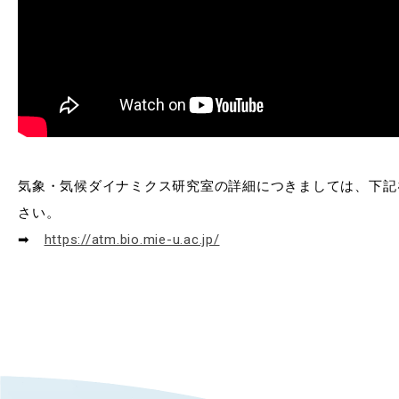
RESEARCH
研究
SOCIAL
社会連携
CAMPUS LIFE
大学生活
気象・気候ダイナミクス研究室の詳細につきましては、下記
さい。
CENTERS
➡
https://atm.bio.mie-u.ac.jp/
附属教育研究施設
PAMPHLET
パンフレット
FACULTY
教員一覧