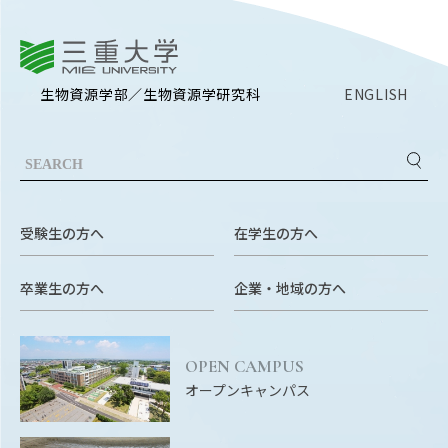
EVENTS
イベントカレンダー
三重大学
BULLETIN
生物資源学部／生物資源学研究科
ENGLISH
生物資源学研究科紀要
ANPIC
ANPIC安否情報システム
受験生の方へ
在学生の方へ
サイトマップ
ニュー
お問い合わせ
教職
卒業生の方へ
企業・地域の方へ
交通案内
農学
キャンパスマップ
OPEN CAMPUS
保護者の方へ
オープンキャンパス