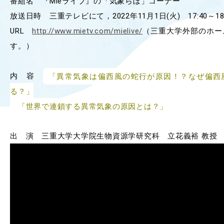
番組名 『Mieライブ』の「気象らぼ」コーナー
OUR OPEN LECT
放送日時 三重テレビにて，2022年11月1日(火) 17:40～18:
学問探求セミナー
URL
http://www.mietv.com/mielive/
（三重大学外部のホー
す。）
INTERVIEW
学生研究紹介・
内 容
「異常気象は偏西風の蛇行が原因！？なぜ偏西
インタビュー
る？」
「世界で連鎖する異常気象の原因とは？」
ABOUT
学部概要
出 演 三重大学大学院生物資源学研究科 立花義裕 教授
ACADEMICS
教育（学部・大学院等）
ADMISSION
入試情報