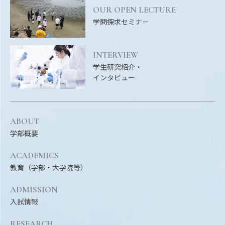
Facebook
X
YouTube
OUR OPEN LECTURE
学問探求セミナー
〒514-8507
三重県津市栗真町屋町1577
TEL 0
INTERVIEW
学生研究紹介・
インタビュー
ABOUT
学部概要
ACADEMICS
© 2023 Mie University
教育（学部・大学院等）
ADMISSION
入試情報
RESEARCH