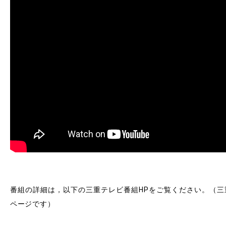
RESEARCH
研究
SOCIAL
社会連携
CAMPUS LIFE
大学生活
CENTERS
附属教育研究施設
PAMPHLET
パンフレット
番組の詳細は，以下の三重テレビ番組HPをご覧ください。（三
FACULTY
ページです）
教員一覧