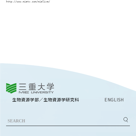
EVENTS
http://www.mietv.com/mielive/
イベントカレンダー
BULLETIN
生物資源学研究科紀要
ANPIC
ANPIC安否情報システム
サイトマップ
ニュー
お問い合わせ
教職
三重大学
交通案内
農学
生物資源学部／生物資源学研究科
ENGLISH
キャンパスマップ
保護者の方へ