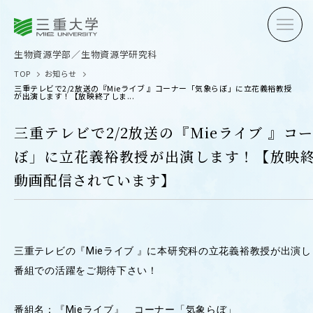
三重大学
三重大学
生物資源学部
生物資源学研究科
生物資源学部／生物資源学研究科
TOP
お知らせ
三重テレビで2/2放送の『Mieライブ 』コーナー「気象らぼ」に立花義裕教授
が出演します！【放映終了しま...
三重テレビで2/2放送の『Mieライブ 』コ
ぼ」に立花義裕教授が出演します！【放映
受験生の方へ
在学生
動画配信されています】
卒業生の方へ
企業・
三重テレビの『Mieライブ 』に本研究科の立花義裕教授が出演
OPEN CAMPUS
番組での活躍をご期待下さい！
オープンキャンパス
番組名：『Mieライブ』 コーナー「気象らぼ」