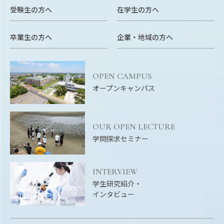
Facebook
X
YouTube
受験生の方へ
在学生の方へ
〒514-8507
三重県津市栗真町屋町1577
TEL 0
卒業生の方へ
企業・地域の方へ
OPEN CAMPUS
オープンキャンパス
OUR OPEN LECTURE
学問探求セミナー
© 2023 Mie University
INTERVIEW
学生研究紹介・
インタビュー