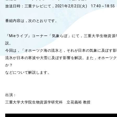
放送日時：三重テレビにて，2021年2月2日(火) 17:40～18:55
OUR OPEN LECT
学問探求セミナー
番組内容は，次のとおりです。
INTERVIEW
『Mieライブ』コーナー「気象らぼ」にて，三重大学生物資源
学生研究紹介・
インタビュー
説。
今回は，「オホーツク海の流氷と，それが日本の気象に及ぼす影
流氷が日本の寒波や大雪に及ぼす影響を解説。また，オホーツク
ABOUT
か？
学部概要
などについて解説します。
ACADEMICS
教育（学部・大学院等）
出演：
ADMISSION
三重大学大学院生物資源学研究科 立花義裕 教授
入試情報