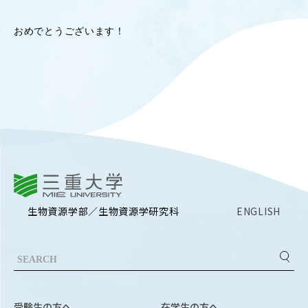
OUR OPEN LECT
おめでとうございます！
学問探求セミナー
INTERVIEW
学生研究紹介・
インタビュー
ABOUT
三重大学
学部概要
生物資源学部／生物資源学研究科
ENGLISH
ACADEMICS
教育（学部・大学院等）
ADMISSION
入試情報
受験生の方へ
在学生の方へ