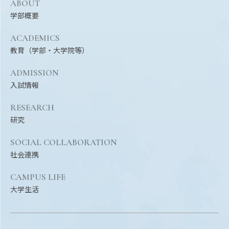
ABOUT
EVENTS
学部概要
イベントカレンダー
ACADEMICS
BULLETIN
教育（学部・大学院等）
生物資源学研究科紀要
ADMISSION
ANPIC
入試情報
ANPIC安否情報システム
RESEARCH
研究
サイトマップ
ニュー
SOCIAL COLLABORATION
お問い合わせ
教職
社会連携
交通案内
農学
キャンパスマップ
CAMPUS LIFE
大学生活
保護者の方へ