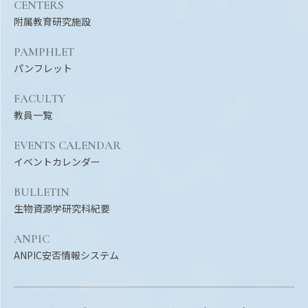
Facebook
X
YouTube
CENTERS
附属教育研究施設
〒514-8507
三重県津市栗真町屋町1577
TEL 0
PAMPHLET
パンフレット
FACULTY
教員一覧
EVENTS CALENDAR
イベントカレンダー
BULLETIN
生物資源学研究科紀要
© 2023 Mie University
ANPIC
ANPIC安否情報システム