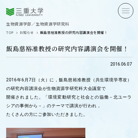
三重大学
三重大学
生物資源学部
生物資源学研究科
生物資源学部／生物資源学研究科
TOP
お知らせ
飯島慈裕准教授の研究内容講演会を開催！
飯島慈裕准教授の研究内容講演会を開催！
2016.06.07
受験生の方へ
在学生
2016年6月7日（火）に，飯島慈裕准教授（共生環境学専攻）
卒業生の方へ
企業・
の研究内容講演会が生物資源学研究科大会議室で
開催されました。「環境変動研究と社会との協働－北ユーラ
シアの事例から－」のテーマで講演が行われ，
たくさんの方にご参加いただきました。
OPEN CAMPUS
オープンキャンパス