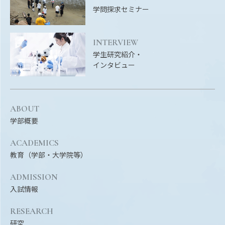
EVENTS
学問探求セミナー
イベントカレンダー
BULLETIN
INTERVIEW
生物資源学研究科紀要
学生研究紹介・
インタビュー
ANPIC
ANPIC安否情報システム
ABOUT
学部概要
サイトマップ
ニュー
お問い合わせ
教職
ACADEMICS
教育（学部・大学院等）
交通案内
農学
キャンパスマップ
ADMISSION
入試情報
保護者の方へ
RESEARCH
研究