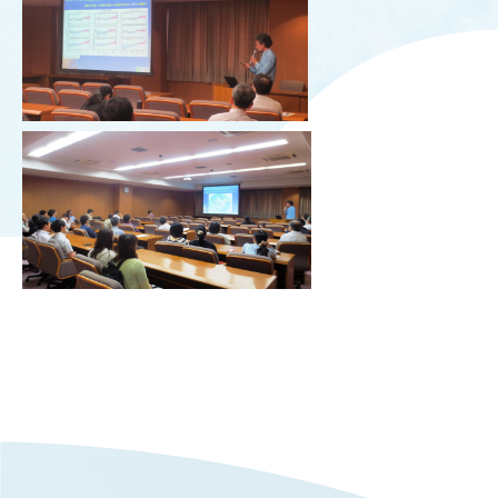
OUR OPEN LECT
学問探求セミナー
INTERVIEW
学生研究紹介・
インタビュー
ABOUT
学部概要
ACADEMICS
教育（学部・大学院等）
ADMISSION
入試情報