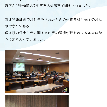
講演会が生物資源学研究科大会議室で開催されました。
OUR OPEN LECT
学問探求セミナー
国連開発計画でお仕事をされたときの生物多様性保全のお話
やご専門である
INTERVIEW
猛禽類の保全生態に関する内容の講演が行われ，参加者は熱
学生研究紹介・
インタビュー
心に聞き入っていました。
ABOUT
学部概要
ACADEMICS
教育（学部・大学院等）
ADMISSION
入試情報