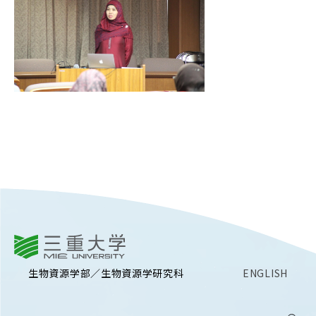
RESEARCH
研究
SOCIAL
社会連携
CAMPUS LIFE
大学生活
CENTERS
附属教育研究施設
PAMPHLET
パンフレット
三重大学
FACULTY
生物資源学部／生物資源学研究科
ENGLISH
教員一覧