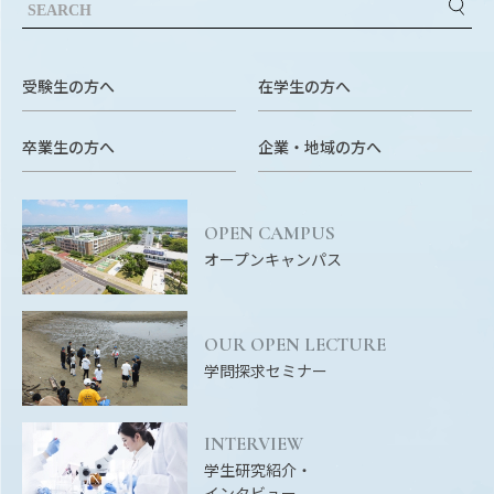
EVENTS
イベントカレンダー
BULLETIN
受験生の方へ
在学生の方へ
生物資源学研究科紀要
卒業生の方へ
企業・地域の方へ
ANPIC
ANPIC安否情報システム
OPEN CAMPUS
オープンキャンパス
サイトマップ
ニュー
お問い合わせ
教職
交通案内
農学
OUR OPEN LECTURE
学問探求セミナー
キャンパスマップ
保護者の方へ
INTERVIEW
学生研究紹介・
インタビュー