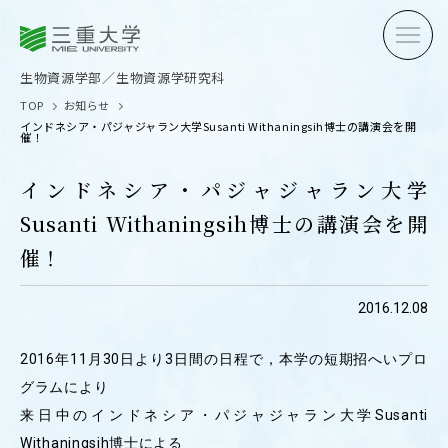
三重大学
三重大学
生物資源学部
生物資源学研究科
生物資源学部／生物資源学研究科
TOP
お知らせ
インドネシア・パジャジャラン大学Susanti Withaningsih博士の講演会を開
催！
インドネシア・パジャジャラン大学
Susanti Withaningsih博士の講演会を開
受験生の方へ
在学生
催！
卒業生の方へ
企業・
2016.12.08
2016年11月30日より3日間の日程で，本学の短期招へいプロ
OPEN CAMPUS
グラムにより
オープンキャンパス
来日中のインドネシア・パジャジャラン大学Susanti
Withaningsih博士による