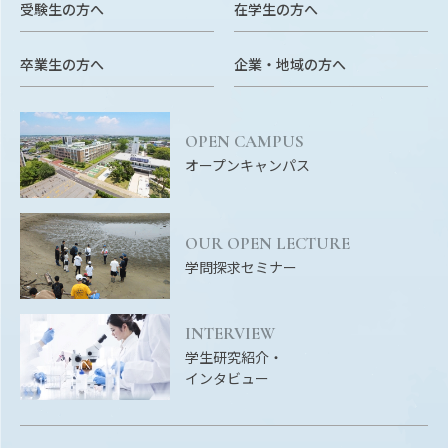
EVENTS
受験生の方へ
在学生の方へ
イベントカレンダー
卒業生の方へ
企業・地域の方へ
BULLETIN
生物資源学研究科紀要
OPEN CAMPUS
ANPIC
オープンキャンパス
ANPIC安否情報システム
OUR OPEN LECTURE
サイトマップ
ニュー
学問探求セミナー
お問い合わせ
教職
交通案内
農学
INTERVIEW
キャンパスマップ
学生研究紹介・
保護者の方へ
インタビュー