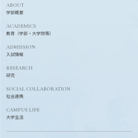
Facebook
X
YouTube
ABOUT
学部概要
〒514-8507
三重県津市栗真町屋町1577
TEL 0
ACADEMICS
教育（学部・大学院等）
ADMISSION
入試情報
RESEARCH
研究
SOCIAL COLLABORATION
社会連携
© 2023 Mie University
CAMPUS LIFE
大学生活