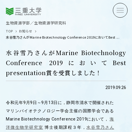
三重大学
三重大学
生物資源学部
生物資源学研究科
生物資源学部／生物資源学研究科
TOP
お知らせ
水谷雪乃さんがMarine Biotechnology Conference 2019においてBest ...
水谷雪乃さんがMarine Biotechnology
Conference 2019においてBest
受験生の方へ
在学生
presentation賞を受賞しました！
卒業生の方へ
企業・
2019.09.26
令和元年9月9日～9月13日に，静岡市清水で開催された
OPEN CAMPUS
マリンバイオテクノロジー学会主催の国際学会である
オープンキャンパス
Marine Biotechnology Conference 2019において，
海
洋微生物学研究室
博士後期課程３年，
水谷雪乃さん