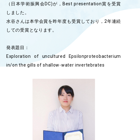
（日本学術振興会DC)が，Best presentation賞を受賞
OUR OPEN LECT
しました。
学問探求セミナー
水谷さんは本学会賞を昨年度も受賞しており，2年連続
しての受賞となります。
INTERVIEW
学生研究紹介・
発表題目：
インタビュー
Exploration of uncultured Epsilonproteobacterium
in/on the gills of shallow-water invertebrates
ABOUT
学部概要
ACADEMICS
教育（学部・大学院等）
ADMISSION
入試情報