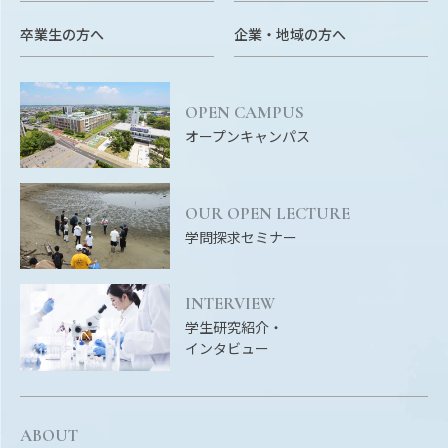
EVENTS
イベントカレンダー
卒業生の方へ
企業・地域の方へ
BULLETIN
生物資源学研究科紀要
OPEN CAMPUS
オープンキャンパス
ANPIC
ANPIC安否情報システム
OUR OPEN LECTURE
学問探求セミナー
サイトマップ
ニュー
お問い合わせ
教職
INTERVIEW
交通案内
農学
学生研究紹介・
キャンパスマップ
インタビュー
保護者の方へ
ABOUT