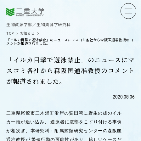
三重大学
三重大学
生物資源学部
生物資源学研究科
生物資源学部／生物資源学研究科
TOP
お知らせ
「イルカ目撃で遊泳禁止」のニュースにマスコミ各社から森阪匡通准教授のコ
メントが報道されました。
「イルカ目撃で遊泳禁止」のニュースにマ
スコミ各社から森阪匡通准教授のコメント
受験生の方へ
在学生
が報道されました。
卒業生の方へ
企業・
2020.08.06
三重県尾鷲市三木浦町沿岸の賀田湾に野生の雄のイル
OPEN CAMPUS
カ一頭が迷い込み、 遊泳者に腹部をこすり付ける事例
オープンキャンパス
が相次ぎ、本研究科：附属鯨類研究センターの森阪匡
通准教授が 繁殖行動の可能性があり、珍しいケースだ