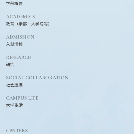
Facebook
X
YouTube
学部概要
〒514-8507
三重県津市栗真町屋町1577
TEL 0
ACADEMICS
教育（学部・大学院等）
ADMISSION
入試情報
RESEARCH
研究
SOCIAL COLLABORATION
社会連携
© 2023 Mie University
CAMPUS LIFE
大学生活
CENTERS