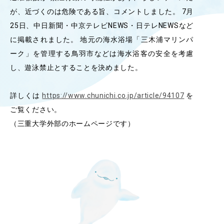
が、近づくのは危険である旨、コメントしました。 7月
OUR OPEN LECT
学問探求セミナー
25日、中日新聞・中京テレビNEWS・日テレNEWSなど
に掲載されました。 地元の海水浴場「三木浦マリンパ
ーク」を管理する鳥羽市などは海水浴客の安全を考慮
INTERVIEW
し、遊泳禁止とすることを決めました。
学生研究紹介・
インタビュー
詳しくは
https://www.chunichi.co.jp/article/94107
を
ご覧ください。
ABOUT
（三重大学外部のホームページです）
学部概要
ACADEMICS
教育（学部・大学院等）
ADMISSION
入試情報