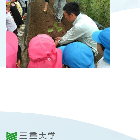
OUR OPEN LECT
学問探求セミナー
INTERVIEW
学生研究紹介・
インタビュー
ABOUT
学部概要
ACADEMICS
教育（学部・大学院等）
ADMISSION
入試情報
三重大学