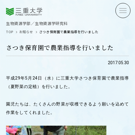
三重大学
三重大学
生物資源学部
生物資源学研究科
生物資源学部／生物資源学研究科
TOP
お知らせ
さつき保育園で農業指導を行いました
さつき保育園で農業指導を行いました
2017.05.30
受験生の方へ
在学生
平成29年5月24日（水）に三重大学さつき保育園で農業指導
卒業生の方へ
企業・
（夏野菜の定植）を行いました。
園児たちは、たくさんの野菜が収穫できるよう願いを込めて
OPEN CAMPUS
作業をしてくれました。
オープンキャンパス