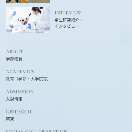
EVENTS
イベントカレンダー
INTERVIEW
学生研究紹介・
BULLETIN
インタビュー
生物資源学研究科紀要
ANPIC
ANPIC安否情報システム
ABOUT
学部概要
ACADEMICS
サイトマップ
ニュー
教育（学部・大学院等）
お問い合わせ
教職
ADMISSION
交通案内
農学
入試情報
キャンパスマップ
保護者の方へ
RESEARCH
研究
SOCIAL COLLABORATION