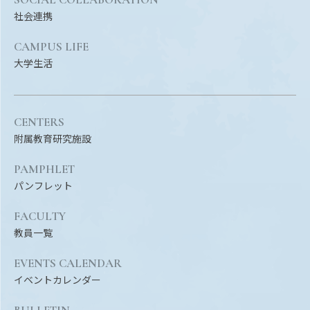
Facebook
X
YouTube
社会連携
〒514-8507
三重県津市栗真町屋町1577
TEL 0
CAMPUS LIFE
大学生活
CENTERS
附属教育研究施設
PAMPHLET
パンフレット
FACULTY
© 2023 Mie University
教員一覧
EVENTS CALENDAR
イベントカレンダー