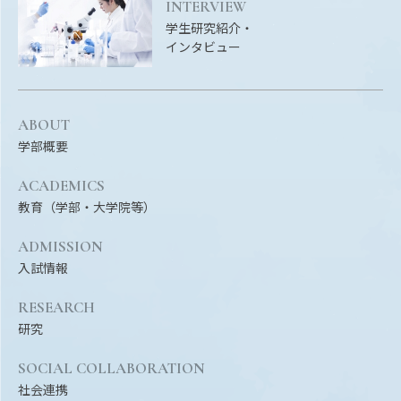
Facebook
X
YouTube
INTERVIEW
学生研究紹介・
〒514-8507
三重県津市栗真町屋町1577
TEL 0
インタビュー
ABOUT
学部概要
ACADEMICS
教育（学部・大学院等）
ADMISSION
入試情報
© 2023 Mie University
RESEARCH
研究
SOCIAL COLLABORATION
社会連携