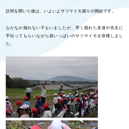
OUR OPEN LECT
説明を聞いた後は、いよいよサツマイモ掘りの開始です。
学問探求セミナー
なかなか掘れない子もいましたが、早く掘れた友達や先生に
INTERVIEW
手伝ってもらいながら袋いっぱいのサツマイモを収穫しまし
学生研究紹介・
た。
インタビュー
ABOUT
学部概要
ACADEMICS
教育（学部・大学院等）
ADMISSION
入試情報