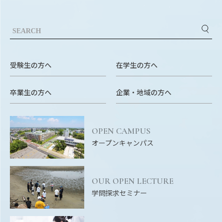
EVENTS
イベントカレンダー
BULLETIN
生物資源学研究科紀要
受験生の方へ
在学生の方へ
ANPIC
ANPIC安否情報システム
卒業生の方へ
企業・地域の方へ
サイトマップ
ニュー
OPEN CAMPUS
お問い合わせ
教職
オープンキャンパス
交通案内
農学
キャンパスマップ
OUR OPEN LECTURE
保護者の方へ
学問探求セミナー