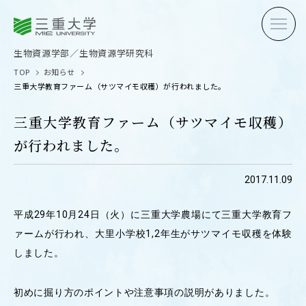
三重大学
三重大学
生物資源学部
生物資源学研究科
生物資源学部／生物資源学研究科
TOP
お知らせ
三重大学教育ファーム（サツマイモ収穫）が行われました。
三重大学教育ファーム（サツマイモ収穫）
が行われました。
受験生の方へ
在学生
2017.11.09
卒業生の方へ
企業・
平成29年10月24日（火）に三重大学農場にて三重大学教育フ
ァームが行われ、大里小学校1,2年生がサツマイモ収穫を体験
しました。
OPEN CAMPUS
オープンキャンパス
初めに掘り方のポイントや注意事項の説明がありました。