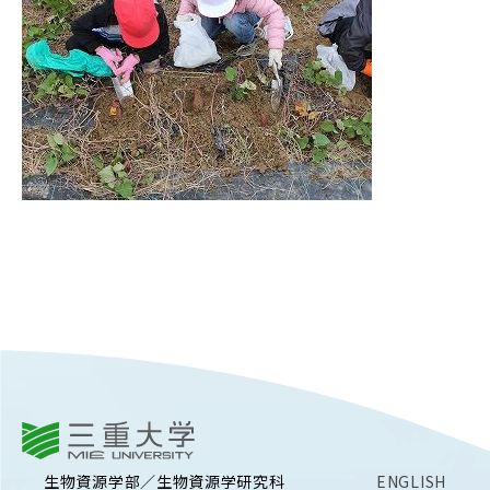
RESEARCH
研究
SOCIAL
社会連携
CAMPUS LIFE
大学生活
CENTERS
附属教育研究施設
PAMPHLET
パンフレット
FACULTY
三重大学
教員一覧
生物資源学部／生物資源学研究科
ENGLISH