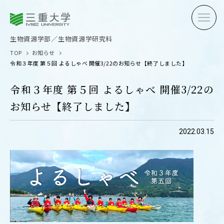
三重大学
三重大学
生物資源学部
生物資源学研究科
生物資源学部／生物資源学研究科
TOP
お知らせ
令和３年度 第５回 よるしゃべ 開催3/22のお知らせ【終了しました】
令和３年度 第５回 よるしゃべ 開催3/22の
お知らせ【終了しました】
受験生の方へ
在学生
2022.03.15
卒業生の方へ
企業・
OPEN CAMPUS
オープンキャンパス