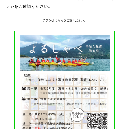
EVENTS
ラシをご確認ください。
イベントカレンダー
BULLETIN
チラシは
こちら
をご覧ください。
生物資源学研究科紀要
ANPIC
ANPIC安否情報システム
サイトマップ
ニュー
お問い合わせ
教職
交通案内
農学
キャンパスマップ
保護者の方へ