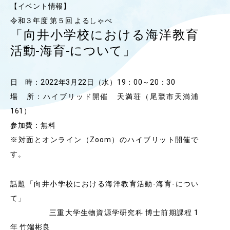
【イベント情報】
OUR OPEN LECT
令和３年度 第５回 よるしゃべ
学問探求セミナー
「向井小学校における海洋教育
活動-海育-について」
INTERVIEW
学生研究紹介・
日 時：2022年3月22日（水）19：00～20：30
インタビュー
場 所：ハイブリッド開催 天満荘（尾鷲市天満浦
161）
参加費：無料
ABOUT
学部概要
※対面とオンライン（Zoom）のハイブリット開催で
す。
ACADEMICS
教育（学部・大学院等）
話題「向井小学校における海洋教育活動-海育-につい
ADMISSION
て」
入試情報
三重大学生物資源学研究科 博士前期課程 1
年 竹端彬良