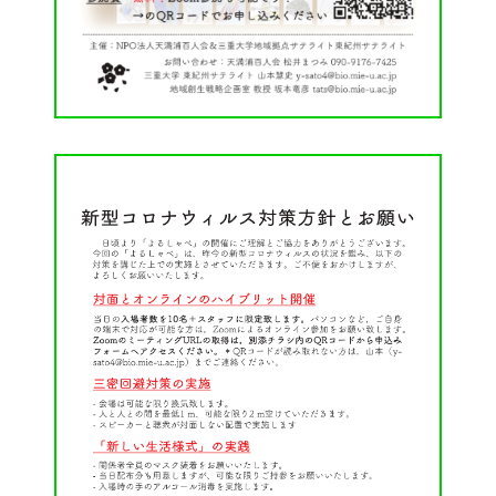
Facebook
X
YouTube
〒514-8507
三重県津市栗真町屋町1577
TEL 0
© 2023 Mie University