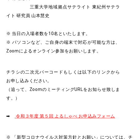
RESEARCH
三重大学地域拠点サテライト 東紀州サテラ
研究
イト 研究員 山本慧史
SOCIAL
社会連携
※ 当日の入場者数を10名といたします。
※ パソコンなど、ご自身の端末で対応が可能な方は、
CAMPUS LIFE
大学生活
Zoomによるオンライン参加をお願いします。
チラシの二次元バーコードもしくは以下のリンクから
CENTERS
お申し込みください。
附属教育研究施設
（追って、ZoomのミーティングURLをお知らせ致しま
PAMPHLET
す。）
パンフレット
➡
令和３年度 第５回 よるしゃべ お申込みフォーム
FACULTY
教員一覧
※ 「新型コロナウイルス対策方針とお願い」については、チ