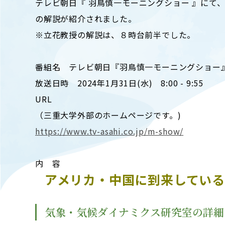
テレビ朝日『 羽鳥慎一モーニングショー 』にて
キャンパスマップ
ABOU
の解説が紹介されました。
ニュース◎
学部概要
※立花教授の解説は、８時台前半でした。
保護者の方へ
RESE
研究
番組名 テレビ朝日『羽鳥慎一モーニングショー
Facebook
放送日時 2024年1月31日(水) 8:00 - 9:55
X
URL
CENT
YouTube
（三重大学外部のホームページです。)
附属教育
https://www.tv-asahi.co.jp/m-show/
教職員専用（学内）
EVEN
農学がつなぐミライ
イベント
内 容
アメリカ・中国に到来してい
気象・気候ダイナミクス研究室の詳細