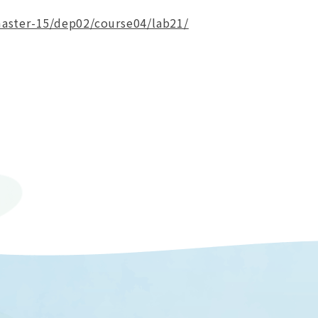
master-15/dep02/course04/lab21/
© 2023 Mie University.