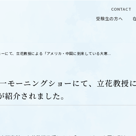
CONTACT
受験生の方へ
受験生の方へ
在学生の
ョーにて、立花教授による「アメリカ・中国に到来している大寒...
鳥慎一モーニングショーにて、立花教授
が紹介されました。
 CAMPUS
OUR OPEN LECTURE
キャンパス
学問探求セミナー