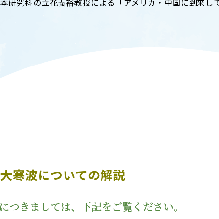
、本研究科の立花義裕教授による「アメリカ・中国に到来し
T
ACADEMICS
教育（学部・大学院等）
ARCH
SOCIAL
社会連携
』
ERS
PAMPHLET
研究施設
パンフレット
TS
BULLETIN
カレンダー
生物資源学研究科紀要
る大寒波についての解説
につきましては、下記をご覧ください。