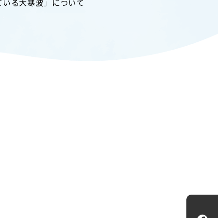
ている大寒波」について
ADMISSION
入試情報
CAMPUS LIFE
大学生活
FACULTY
教員一覧
ANPIC
ANPIC安否情報システム