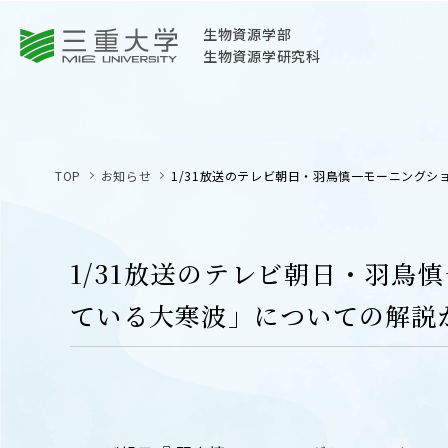
三重大学
生物資源学部
生物資源学研究科
三重大学
生物資源学部
TOP
お知らせ
1/31放送のテレビ朝日・羽鳥慎一モーニングシ
生物資源学研究科
〒514-8507
三重県津市栗真町屋町1577
1/31放送のテレビ朝日・羽
TEL 059-232-1211（代表）
ている大寒波」についての解説
OPEN
サイトマップ
オープン
お問い合わせ
交通案内