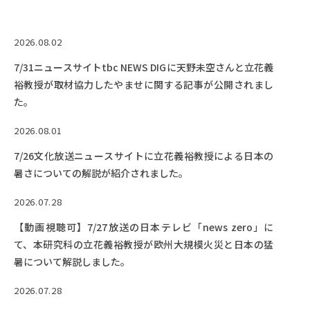
EVENTS
イベントカレンダー
2026.08.02
BULLETIN
7/31ニュースサイトtbc NEWS DIGに天野未空さんと立花義
生物資源学研究科紀要
裕教授が取材協力したやませに関する記事が公開されまし
ANPIC
た。
ANPIC安否情報システム
2026.08.01
7/26文化放送ニュースサイトに立花義裕教授による日本の
サイトマップ
ニュー
暑さについての解説が紹介されました。
お問い合わせ
教職
2026.07.28
交通案内
農学
【動画視聴可】7/27放送の日本テレビ「news zero」に
キャンパスマップ
て、本研究科の立花義裕教授が欧州大規模火災と日本の猛
保護者の方へ
暑について解説しました。
2026.07.28