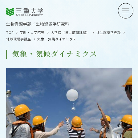
三重大学
三重大学
生物資源学部
生物資源学研究科
生物資源学部／生物資源学研究科
TOP
学部・大学院等
大学院（博士前期課程）
共生環境学専攻
地球環境学講座
気象・気候ダイナミクス
気象・気候ダイナミクス
受験生の方へ
在学生
卒業生の方へ
企業・
OPEN CAMPUS
オープンキャンパス