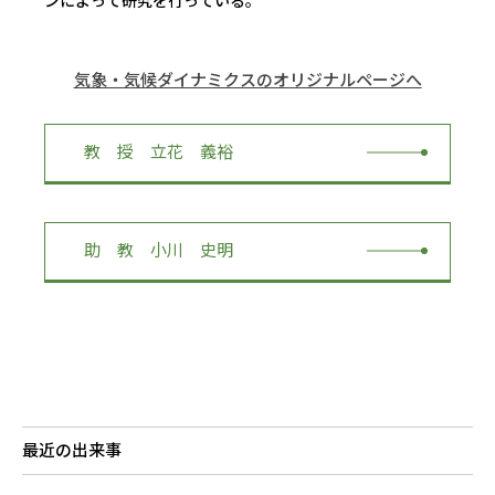
RESEARCH
研究
気象・気候ダイナミクスのオリジナルページへ
SOCIAL
社会連携
教 授 立花 義裕
CAMPUS LIFE
大学生活
助 教 小川 史明
CENTERS
附属教育研究施設
PAMPHLET
パンフレット
FACULTY
最近の出来事
教員一覧