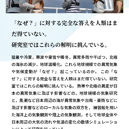
OUR OPEN LECT
学問探求セミナー
「なぜ？」に対する完全な答えを人類はま
だ得ていない。
INTERVIEW
学生研究紹介・
研究室ではこれらの解明に挑んでいる。
インタビュー
猛暑や冷夏，寒波や豪雪や暖冬，異常多雨や干ばつ，北極
の海氷の減少，地球温暖化。これら地球規模での異常気象
や気候変動が「なぜ？」 起こっているのか。 この「な
ABOUT
ぜ？」に対する完全な答えを人類はまだ得ていない。研究
学部概要
室ではこれらの解明に挑んでいる。 熱帯や北極の異変が日
ACADEMICS
本の異常気象に及ぼす影響などの，地球規模の気象研究
教育（学部・大学院等）
と，黒潮など日本周辺の海が異常気象や台風・豪雨などに
及ぼす影響などのローカルな気象の双方を， 練習船を用い
ADMISSION
た海洋上の気象観測や陸上の気象観測，そして地球全体や
入試情報
日本周辺の大気の流れや気温の変化の数値シミュレーショ
ンによって研究を行っている。