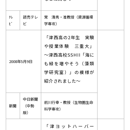
ﾃﾚ
読売テレ
常 清秀・准教授（資源循環
ﾋﾞ
ビ
学専攻）
「津西高の2年生 実験
や授業体験 三重大」
～津西高校SSHII「海に
2008年5月9日
も緑を増やそう（藻類
学研究室）」の模様が
紹介されました～
中日新聞
前川行幸・教授（生物圏生命
新聞
（中勢
科学専攻）
版）
「津ヨットハーバー