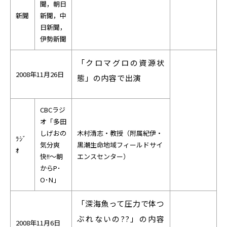
Facebook
X
YouTube
聞，朝日
新聞
新聞，中
〒514-8507
三重県津市栗真町屋町1577
TEL 0
日新聞，
伊勢新聞
「クロマグロの資源状
2008年11月26日
態」の内容で出演
CBC
ラジ
オ「多田
しげおの
木村清志・教授（附属紀伊・
ﾗｼﾞ
気分爽
黒潮生命地域フィールドサイ
ｵ
快!!～朝
エンスセンター）
© 2023 Mie University
からP･
O･N」
「深海魚って圧力で体つ
ぶれないの??」の内容
2008年11月6日