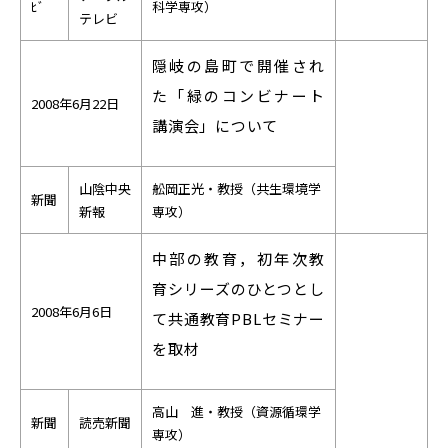
ﾋﾞ
科学専攻）
テレビ
隠岐の島町で開催され
た「緑のコンビナート
2008年6月22日
講演会」について
山陰中央
舩岡正光・教授（共生環境学
新聞
新報
専攻）
中部の教育，初年次教
育シリーズのひとつとし
2008年6月6日
て共通教育PBLセミナー
を取材
高山 進・教授（資源循環学
新聞
読売新聞
専攻）