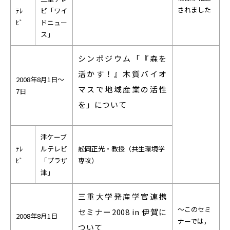
されました
ﾃﾚ
ビ「ワイ
ﾋﾞ
ドニュー
ス」
シンポジウム「『森を
活かす！』木質バイオ
2008年8月1日～
マスで地域産業の活性
7日
を」について
津ケーブ
ﾃﾚ
ルテレビ
舩岡正光・教授（共生環境学
ﾋﾞ
「プラザ
専攻）
津」
三重大学発産学官連携
～このセミ
セミナー2008 in 伊賀に
2008年8月1日
ナーでは，
ついて