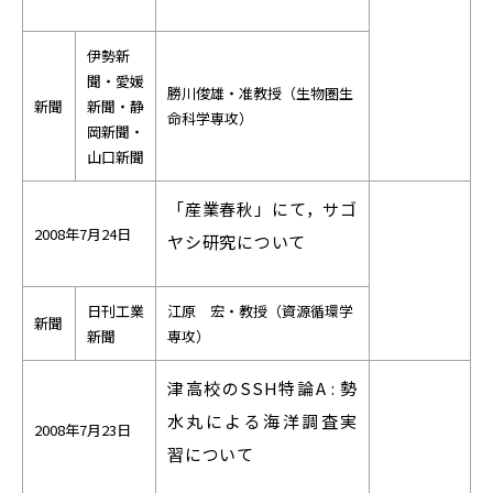
伊勢新
聞・愛媛
勝川俊雄・准教授（生物圏生
新聞
新聞・静
命科学専攻）
岡新聞・
山口新聞
「産業春秋」にて，サゴ
2008年7月24日
ヤシ研究について
日刊工業
江原 宏・教授（資源循環学
新聞
新聞
専攻）
津高校のSSH特論A : 勢
水丸による海洋調査実
2008年7月23日
習について