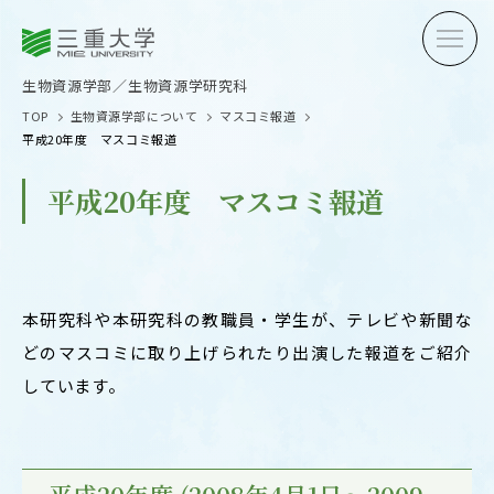
三重大学
三重大学
生物資源学部
生物資源学研究科
生物資源学部／生物資源学研究科
TOP
生物資源学部について
マスコミ報道
平成20年度 マスコミ報道
平成20年度 マスコミ報道
受験生の方へ
在学生
卒業生の方へ
企業・
本研究科や本研究科の教職員・学生が、テレビや新聞な
どのマスコミに取り上げられたり出演した報道をご紹介
しています。
OPEN CAMPUS
オープンキャンパス