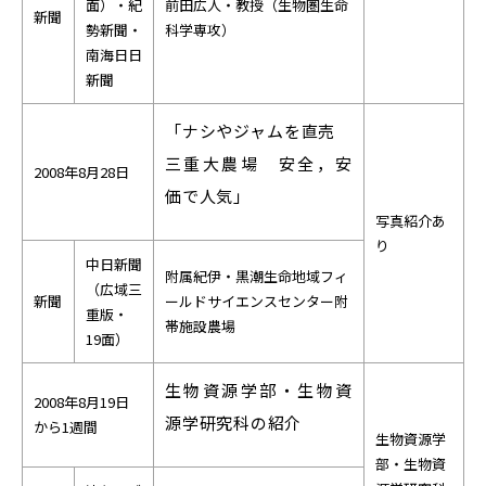
面）・紀
前田広人・教授（生物圏生命
新聞
勢新聞・
科学専攻）
南海日日
新聞
「ナシやジャムを直売
三重大農場 安全，安
2008年8月28日
価で人気」
写真紹介あ
り
中日新聞
附属紀伊・黒潮生命地域フィ
（広域三
新聞
ールドサイエンスセンター附
重版・
帯施設農場
19面）
生物資源学部・生物資
2008年8月19日
源学研究科の紹介
から1週間
生物資源学
部・生物資