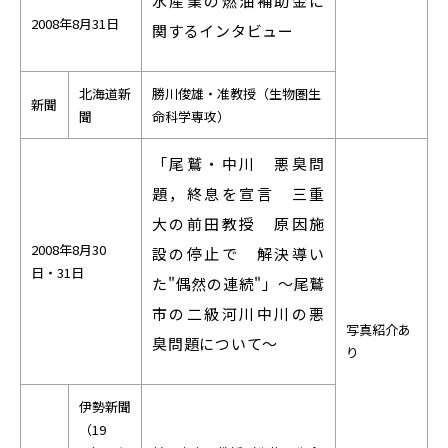
水産業の燃油補助金に
2008年8月31日
関するインタビュー
北海道新
勝川俊雄・准教授（生物圏生
新聞
聞
命科学専攻）
「尾鷲・中川 悪臭問
題，終息を宣言 三重
大の前田教授 原因施
2008年8月30
設の停止で 解決導い
日・31日
た"偶然の連続"」～尾鷲
市の二級河川中川の悪
写真紹介あ
臭問題について～
り
伊勢新聞
（19