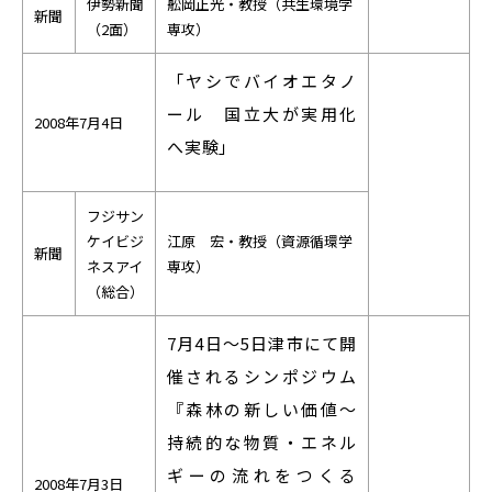
伊勢新聞
舩岡正光・教授（共生環境学
新聞
（2面）
専攻）
「ヤシでバイオエタノ
ール 国立大が実用化
2008年7月4日
へ実験」
フジサン
ケイビジ
江原 宏・教授（資源循環学
新聞
ネスアイ
専攻）
（総合）
7月4日～5日津市にて開
催されるシンポジウム
『森林の新しい価値～
持続的な物質・エネル
ギーの流れをつくる
2008年7月3日