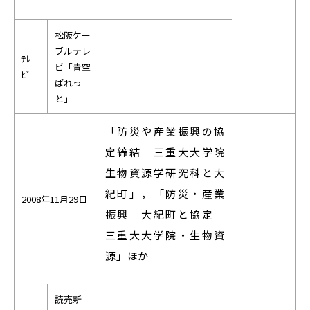
EVENTS
イベントカレンダー
松阪ケー
BULLETIN
ブルテレ
ﾃﾚ
ビ「青空
生物資源学研究科紀要
ﾋﾞ
ぱれっ
ANPIC
と」
ANPIC安否情報システム
「防災や産業振興の協
定締結 三重大大学院
サイトマップ
ニュー
生物資源学研究科と大
紀町」，「防災・産業
お問い合わせ
教職
2008年11月29日
振興 大紀町と協定
交通案内
農学
三重大大学院・生物資
キャンパスマップ
源」ほか
保護者の方へ
読売新