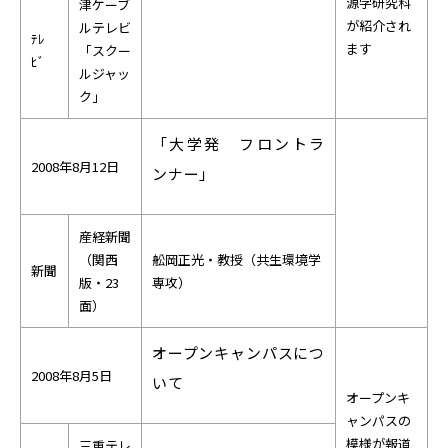
源学研究科
津ケーブ
が紹介され
ルテレビ
ﾃﾚ
ます
「スクー
ﾋﾞ
ルジャッ
ク」
「大学発 フロントラ
2008年8月12日
ンナー」
産経新聞
（関西
舩岡正光・教授（共生環境学
新聞
版・23
専攻）
面）
オープンキャンパスにつ
2008年8月5日
いて
オープンキ
ャンパスの
模様が報道
三重テレ