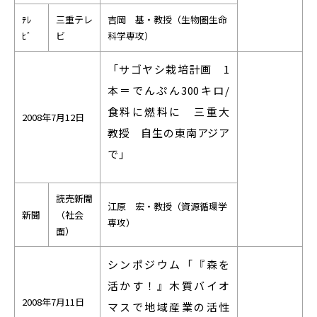
ﾃﾚ
三重テレ
吉岡 基・教授（生物圏生命
ﾋﾞ
ビ
科学専攻）
「サゴヤシ栽培計画 1
本＝でんぷん300キロ/
食料に燃料に 三重大
2008年7月12日
教授 自生の東南アジア
で」
読売新聞
江原 宏・教授（資源循環学
新聞
（社会
専攻）
面）
シンポジウム「『森を
活かす！』木質バイオ
2008年7月11日
マスで地域産業の活性