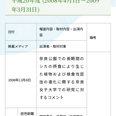
平成20年度 (2008年4月1日～2009
OUR OPEN LECT
年3月31日)
学問探求セミナー
報道内容・取材内容・出演内
INTERVIEW
日付
容
学生研究紹介・
備考
インタビュー
掲載メディア
出演者・取材対象
奈良公園での長期間の
ABOUT
シカの摂食により生じ
学部概要
た植物および植食性昆
2008年12月6日
虫の進化に関する奈良
ACADEMICS
教育（学部・大学院等）
女子大学での研究に対
するコメント
ADMISSION
入試情報
読売新聞