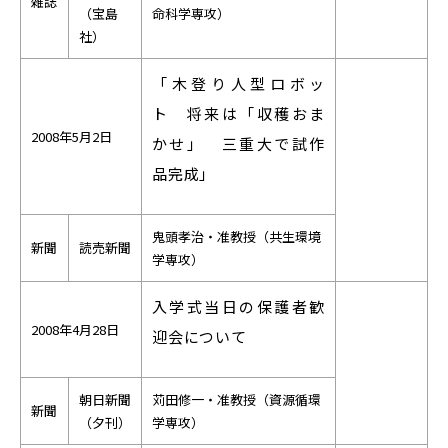
雑誌
（宝島
命科学専攻）
社）
「木登り人型ロボッ
ト 将来は「収穫おま
2008年5月2日
かせ」 三重大で試作
品完成」
鬼頭孝治・准教授（共生環境
新聞
読売新聞
学専攻）
入学式当日の保護者歓
2008年4月28日
迎会について
朝日新聞
苅田修一・准教授（資源循環
新聞
（夕刊）
学専攻）