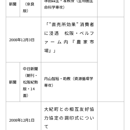
塚田森生・准教授（生物圏生
RESEARCH
新聞
（奈良
命科学専攻）
研究
版）
SOCIAL
「"直売所効果" 消費者
社会連携
に浸透 松阪・ベルフ
2008年12月3日
CAMPUS LIFE
ァーム内『農家市
大学生活
場』」
中日新聞
CENTERS
（朝刊・
内山智裕・助教（資源循環学
附属教育研究施設
新聞
松阪紀勢
専攻）
版・14
PAMPHLET
面）
パンフレット
大紀町との相互友好協
FACULTY
力協定の調印式につい
教員一覧
2008年12月1日
て