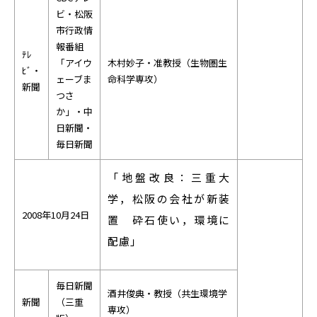
ビ・松阪
市行政情
報番組
ﾃﾚ
「アイウ
木村妙子・准教授（生物圏生
ﾋﾞ・
ェーブま
命科学専攻）
新聞
つさ
か」・中
日新聞・
毎日新聞
「地盤改良：三重大
学，松阪の会社が新装
2008年10月24日
置 砕石使い，環境に
配慮」
毎日新聞
酒井俊典・教授（共生環境学
新聞
（三重
専攻）