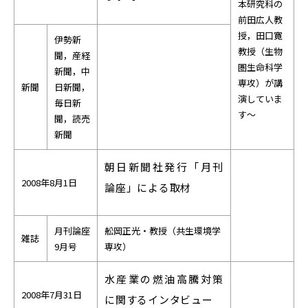
本研究科の
前田広人教
授，田口寛
伊勢新
教授（生物
聞，産経
圏生命科学
新聞，中
専攻）が講
新聞
日新聞，
演していま
毎日新
す～
聞，読売
新聞
朝日新聞社発行「月刊
2008年8月1日
論座」による取材
月刊論座
舩岡正光・教授（共生環境学
雑誌
9月号
専攻）
水産業の燃油高騰対策
2008年7月31日
に関するインタビュー