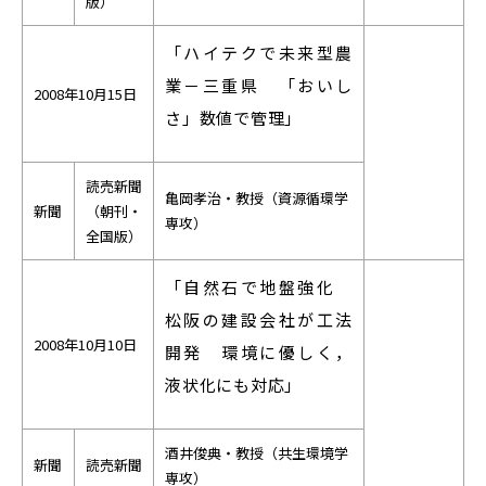
版）
「ハイテクで未来型農
業－三重県 「おいし
2008年10月15日
さ」数値で管理」
読売新聞
亀岡孝治・教授（資源循環学
新聞
（朝刊・
専攻）
全国版）
「自然石で地盤強化
松阪の建設会社が工法
2008年10月10日
開発 環境に優しく，
液状化にも対応」
酒井俊典・教授（共生環境学
新聞
読売新聞
専攻）