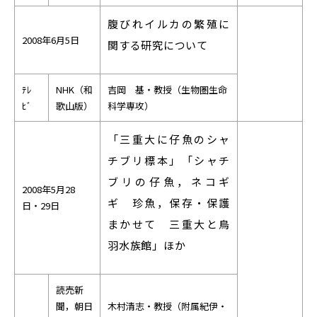
腹びれイルカの繁殖に
2008年6月5日
関する研究について
ﾃﾚ
NHK
（和
吉岡 基・教授（生物圏生命
ﾋﾞ
歌山版）
科学専攻）
「三重大に仔魚のシャ
チブリ標本」「シャチ
ブリの仔魚，ネコギ
2008年5月28
ギ 珍魚，保存・保護
日・29日
まかせて 三重大と鳥
羽水族館」ほか
読売新
聞，朝日
木村清志・教授（附属紀伊・