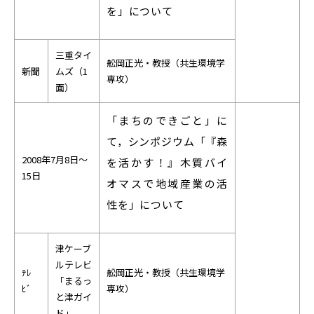
を」について
三重タイ
舩岡正光・教授（共生環境学
新聞
ムズ（1
専攻）
面）
「まちのできごと」に
て，シンポジウム「『森
2008年7月8日～
を活かす！』木質バイ
15日
オマスで地域産業の活
性を」について
津ケーブ
ルテレビ
ﾃﾚ
舩岡正光・教授（共生環境学
「まるっ
ﾋﾞ
専攻）
と津ガイ
ド」