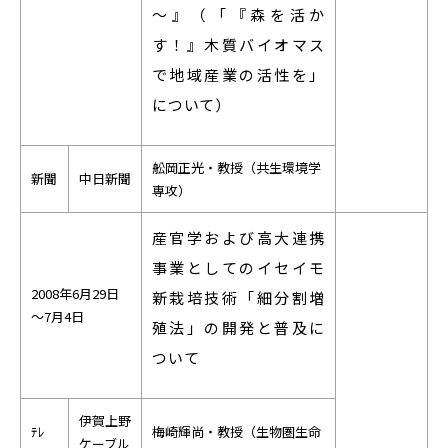
～』（「『森を活か
す！』木質バイオマス
で地域産業の活性を」
について）
舩岡正光・教授（共生環境学
新聞
中日新聞
専攻）
産官学および高大連携
事業としてのイセイモ
2008年6月29日
新栽培技術「細分割増
～7月4日
殖法」の開発と普及に
ついて
伊賀上野
ﾃﾚ
梅崎輝尚・教授（生物圏生命
ケーブル