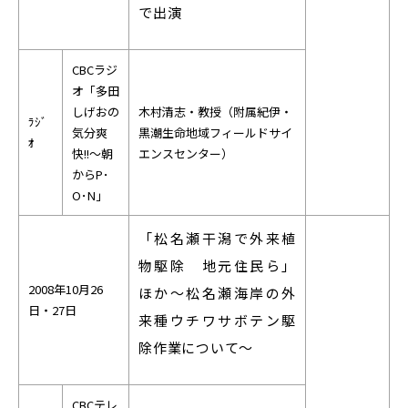
で出演
CBC
ラジ
オ「多田
しげおの
木村清志・教授（附属紀伊・
ﾗｼﾞ
気分爽
黒潮生命地域フィールドサイ
ｵ
快!!～朝
エンスセンター）
からP･
O･N」
「松名瀬干潟で外来植
物駆除 地元住民ら」
2008年10月26
ほか～松名瀬海岸の外
日・27日
来種ウチワサボテン駆
除作業について～
CBC
テレ