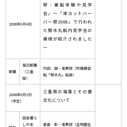
祭：乗船体験や見学
会」～「津ヨットハー
バー祭2008」で行われ
2008年5月4日
た勢水丸船内見学会の
模様が紹介されました
～
毎日新聞
内田 誠・准教授（附属練習
新聞
（三重
船「勢水丸」船長）
版）
三重県の海藻とその食
2008年5月3日
文化について
（予定）
田舎暮ら
しの本
倉島 彰・准教授（生物圏生