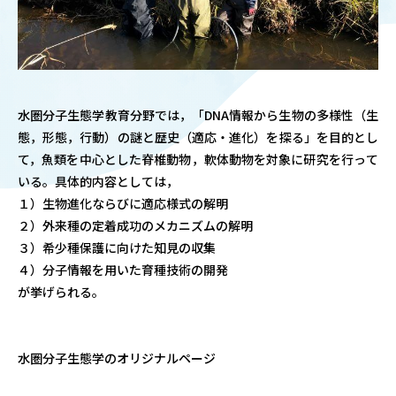
OUR OPEN LECT
学問探求セミナー
INTERVIEW
水圏分子生態学教育分野では，「DNA情報から生物の多様性（生
学生研究紹介・
態，形態，行動）の謎と歴史（適応・進化）を探る」を目的とし
インタビュー
て，魚類を中心とした脊椎動物，軟体動物を対象に研究を行って
いる。具体的内容としては，
１）生物進化ならびに適応様式の解明
ABOUT
２）外来種の定着成功のメカニズムの解明
学部概要
３）希少種保護に向けた知見の収集
４）分子情報を用いた育種技術の開発
ACADEMICS
が挙げられる。
教育（学部・大学院等）
ADMISSION
水圏分子生態学のオリジナルページ
入試情報