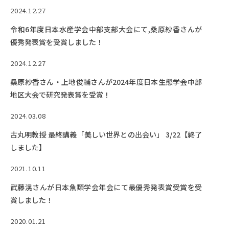
EVENTS
2024.12.27
イベントカレンダー
令和6年度日本水産学会中部支部大会にて,桑原紗香さんが
BULLETIN
優秀発表賞を受賞しました！
生物資源学研究科紀要
2024.12.27
ANPIC
桑原紗香さん・上地俊輔さんが2024年度日本生態学会中部
ANPIC安否情報システム
地区大会で研究発表賞を受賞！
2024.03.08
サイトマップ
ニュー
古丸明教授 最終講義「美しい世界との出会い」 3/22【終了
お問い合わせ
教職
しました】
交通案内
農学
2021.10.11
キャンパスマップ
武藤滉さんが日本魚類学会年会にて最優秀発表賞受賞を受
保護者の方へ
賞しました！
2020.01.21