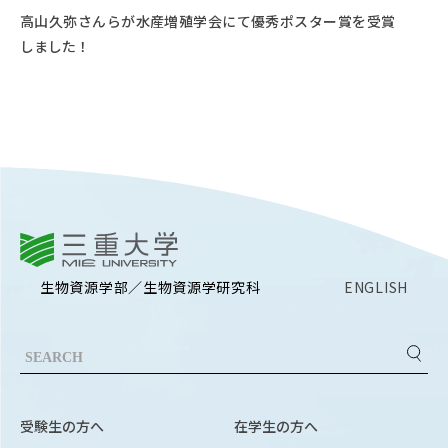
Facebook
X
YouTube
高山久弥さんらが水産増殖学会にて優秀ポスター賞を受賞
しました！
〒514-8507
三重県津市栗真町屋町1577
TEL 0
三重大学
生物資源学部／生物資源学研究科
ENGLISH
© 2023 Mie University
受験生の方へ
在学生の方へ