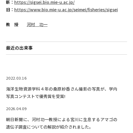
RESEARCH
新：
https://sigsei.bio.mie-u.ac.jp/
研究
旧：
https://www.bio.mie-u.ac.jp/seimei/fisheries/sigsei
SOCIAL
教 授
河村 功一
社会連携
CAMPUS LIFE
最近の出来事
大学生活
CENTERS
2022.03.16
附属教育研究施設
海洋生物資源学科４年の桑原紗香さん撮影の写真が、学内
PAMPHLET
写真コンテストで優秀賞を受賞!
パンフレット
2026.04.09
FACULTY
朝日新聞に、河村功一教授による宮川に生息するアマゴの
教員一覧
遺伝子調査についての解説が紹介されました。