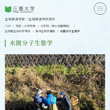
三重大学
三重大学
生物資源学部
生物資源学研究科
生物資源学部／生物資源学研究科
TOP
学部・大学院等
大学院（博士前期課程）
生物圏生命科学専攻
海洋生物学講座
水圏分子生態学
水圏分子生態学
受験生の方へ
在学生
卒業生の方へ
企業・
OPEN CAMPUS
オープンキャンパス