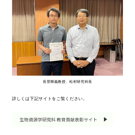
RESEARCH
研究
SOCIAL
社会連携
CAMPUS LIFE
大学生活
CENTERS
附属教育研究施設
長菅輝義教授、松村研究科長
PAMPHLET
詳しくは下記サイトをご覧ください。
パンフレット
FACULTY
生物資源学研究科 教育貢献表彰サイト
教員一覧