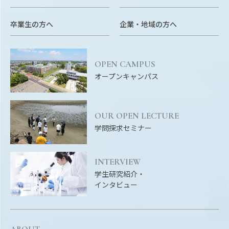
Facebook
X
YouTube
卒業生の方へ
企業・地域の方へ
〒514-8507
三重県津市栗真町屋町1577
TEL 0
OPEN CAMPUS
オープンキャンパス
OUR OPEN LECTURE
学問探求セミナー
© 2023 Mie University
INTERVIEW
学生研究紹介・
インタビュー