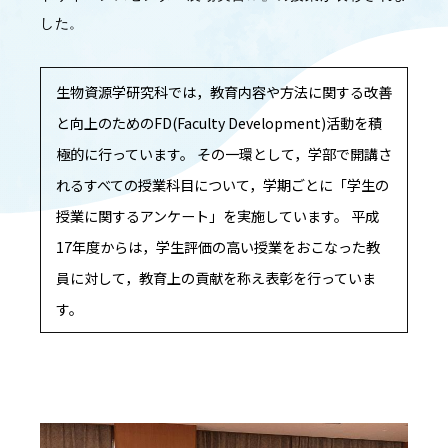
した。
OUR OPEN LECT
学問探求セミナー
生物資源学研究科では，教育内容や方法に関する改善
INTERVIEW
と向上のためのFD(Faculty Development)活動を積
学生研究紹介・
極的に行っています。 その一環として，学部で開講さ
インタビュー
れるすべての授業科目について，学期ごとに「学生の
授業に関するアンケート」を実施しています。 平成
17年度からは，学生評価の高い授業をおこなった教
ABOUT
学部概要
員に対して，教育上の貢献を称え表彰を行っていま
す。
ACADEMICS
教育（学部・大学院等）
ADMISSION
入試情報