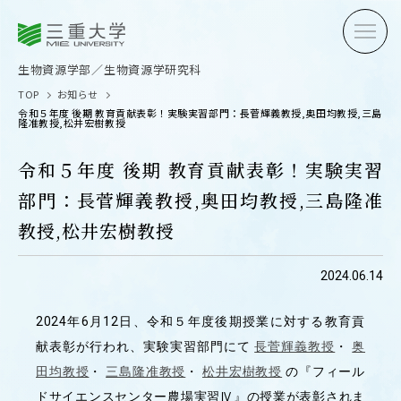
三重大学
三重大学
生物資源学部
生物資源学研究科
生物資源学部／生物資源学研究科
TOP
お知らせ
令和５年度 後期 教育貢献表彰！実験実習部門：長菅輝義教授,奥田均教授,三島
隆准教授,松井宏樹教授
令和５年度 後期 教育貢献表彰！実験実習
部門：長菅輝義教授,奥田均教授,三島隆准
受験生の方へ
在学生
教授,松井宏樹教授
卒業生の方へ
企業・
2024.06.14
2024年6月12日、令和５年度後期授業に対する教育貢
OPEN CAMPUS
献表彰が行われ、実験実習部門にて
長菅輝義教授
・
奥
オープンキャンパス
田均教授
・
三島隆准教授
・
松井宏樹教授
の『フィール
ドサイエンスセンター農場実習Ⅳ』の授業が表彰されま