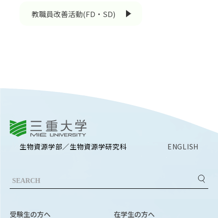
EVENTS
教職員改善活動(FD・SD)
イベントカレンダー
BULLETIN
生物資源学研究科紀要
ANPIC
ANPIC安否情報システム
サイトマップ
ニュー
三重大学
お問い合わせ
教職
生物資源学部／生物資源学研究科
ENGLISH
交通案内
農学
キャンパスマップ
保護者の方へ
受験生の方へ
在学生の方へ