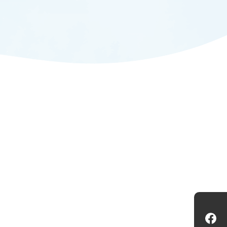
ADMISSION
入試情報
CAMPUS LIFE
大学生活
FACULTY
教員一覧
ANPIC
ANPIC安否情報システム
Fa