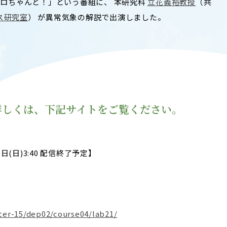
もクロちゃんと！」という番組に、 本研究科
立花義裕教授
（共
T
ACADEMICS
ス研究室
） が異常気象の解説で出演しました。
教育（学部・大学院等）
ARCH
SOCIAL
社会連携
/
ERS
PAMPHLET
。詳しくは、下記サイトをご覧ください。
研究施設
パンフレット
TS
BULLETIN
5日(日)3:40 配信終了予定】
カレンダー
生物資源学研究科紀要
ter-15/dep02/course04/lab21/