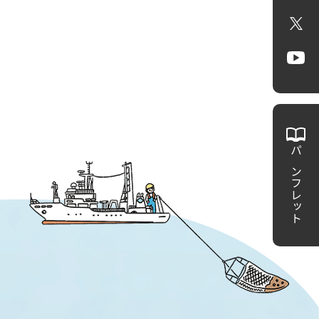
X
Yo
パンフレット