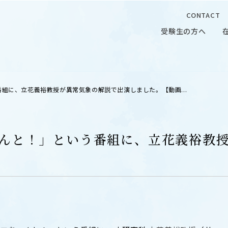
CONTACT
受験生の方へ
受験生の方へ
在学生の
番組に、立花義裕教授が異常気象の解説で出演しました。【動画...
ちゃんと！」という番組に、立花義裕教
 CAMPUS
OUR OPEN LECTURE
キャンパス
学問探求セミナー