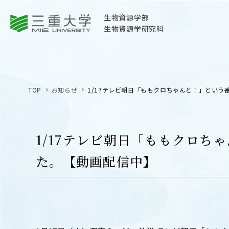
三重大学
生物資源学部
生物資源学研究科
三重大学
生物資源学部
TOP
お知らせ
1/17テレビ朝日「ももクロちゃんと！」という
生物資源学研究科
〒514-8507
三重県津市栗真町屋町1577
1/17テレビ朝日「ももクロ
TEL 059-232-1211（代表）
た。【動画配信中】
OPEN
サイトマップ
オープン
お問い合わせ
交通案内