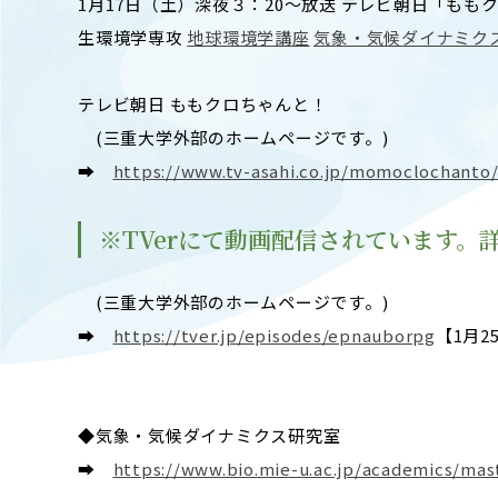
1月17日（土）深夜３：20～放送 テレビ朝日「も
キャンパスマップ
ABOU
生環境学専攻
地球環境学講座
気象・気候ダイナミク
ニュース◎
学部概要
保護者の方へ
RESE
テレビ朝日 ももクロちゃんと！
研究
(三重大学外部のホームページです。)
Facebook
➡
https://www.tv-asahi.co.jp/momoclochanto
X
CENT
YouTube
※TVerにて動画配信されています
附属教育
教職員専用（学内）
(三重大学外部のホームページです。)
EVEN
➡
https://tver.jp/episodes/epnauborpg
農学がつなぐミライ
【1月2
イベント
◆気象・気候ダイナミクス研究室
➡
https://www.bio.mie-u.ac.jp/academics/mas