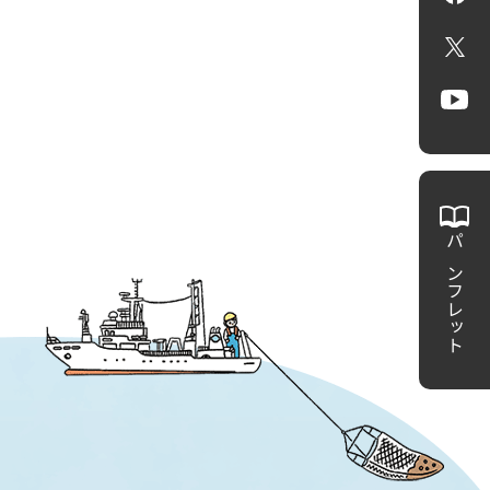
X
Yo
パンフレット