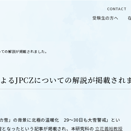
CONTACT
受験生の方へ
受験生の方へ
在学生の
ついての解説が掲載されました。
によるJPCZについての解説が掲載され
 CAMPUS
OUR OPEN LECTURE
キャンパス
学問探求セミナー
ドカ雪」の背景に北極の温暖化 29～30日も大雪警戒」とい
大雪となったという記事が掲載され、本研究科の
立花義裕教授