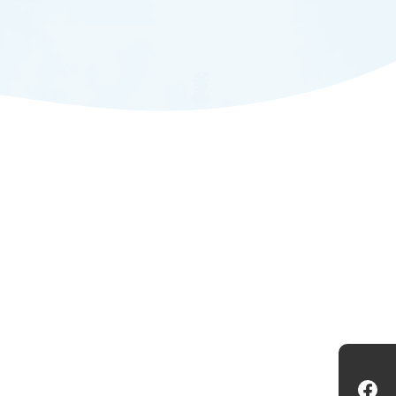
ADMISSION
入試情報
CAMPUS LIFE
大学生活
FACULTY
教員一覧
ANPIC
ANPIC安否情報システム
Fa