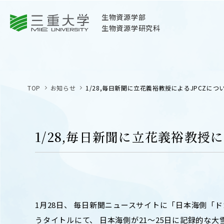
三重大学
生物資源学部
生物資源学研究科
三重大学
生物資源学部
TOP
お知らせ
1/28,毎日新聞に立花義裕教授によるJPCZに
生物資源学研究科
〒514-8507
三重県津市栗真町屋町1577
1/28,毎日新聞に立花義裕教授
TEL 059-232-1211（代表）
OPEN
サイトマップ
オープン
お問い合わせ
1月28日、 毎日新聞ニュースサイトに「日本海側「
交通案内
うタイトルにて、 日本海側が21～25日に記録的な