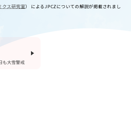
T
ACADEMICS
ミクス研究室
） によるJPCZについての解説が掲載されまし
教育（学部・大学院等）
ARCH
SOCIAL
社会連携
ERS
PAMPHLET
日も大雪警戒
研究施設
パンフレット
TS
BULLETIN
カレンダー
生物資源学研究科紀要