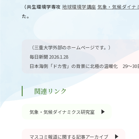
キャンパスマップ
ABOU
（共生環境学専攻
地球環境学講座
気象・気候ダイナ
ニュース◎
学部概要
た。
保護者の方へ
RESE
研究
Facebook
（三重大学外部のホームページです。）
X
毎日新聞 2026.1.28
CENT
YouTube
日本海側「ドカ雪」の背景に北極の温暖化 29～30
附属教育
教職員専用（学内）
EVEN
関連リンク
農学がつなぐミライ
イベント
気象・気候ダイナミクス研究室
マスコミ報道に関する記事アーカイブ