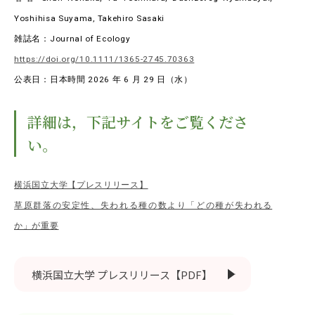
EVENTS
Yoshihisa Suyama, Takehiro Sasaki
イベントカレンダー
雑誌名：Journal of Ecology
BULLETIN
https://doi.org/10.1111/1365-2745.70363
生物資源学研究科紀要
公表日：日本時間 2026 年 6 月 29 日（水）
ANPIC
ANPIC安否情報システム
詳細は，下記サイトをご覧くださ
い。
サイトマップ
ニュー
横浜国立大学【プレスリリース】
お問い合わせ
教職
草原群落の安定性、失われる種の数より「どの種が失われる
交通案内
農学
か」が重要
キャンパスマップ
保護者の方へ
横浜国立大学 プレスリリース【PDF】