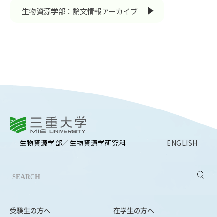
Facebook
X
YouTube
生物資源学部：論文情報アーカイブ
〒514-8507
三重県津市栗真町屋町1577
TEL 0
三重大学
生物資源学部／生物資源学研究科
ENGLISH
© 2023 Mie University
受験生の方へ
在学生の方へ