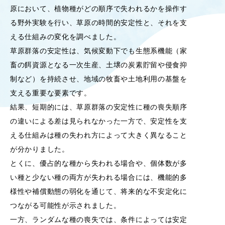
原において、植物種がどの順序で失われるかを操作す
OUR OPEN LECT
る野外実験を行い、草原の時間的安定性と、それを支
学問探求セミナー
える仕組みの変化を調べました。
草原群落の安定性は、気候変動下でも生態系機能（家
INTERVIEW
畜の餌資源となる一次生産、土壌の炭素貯留や侵食抑
学生研究紹介・
制など）を持続させ、地域の牧畜や土地利用の基盤を
インタビュー
支える重要な要素です。
結果、短期的には、草原群落の安定性に種の喪失順序
の違いによる差は見られなかった一方で、安定性を支
ABOUT
える仕組みは種の失われ方によって大きく異なること
学部概要
が分かりました。
ACADEMICS
とくに、優占的な種から失われる場合や、個体数が多
教育（学部・大学院等）
い種と少ない種の両方が失われる場合には、機能的多
様性や補償動態の弱化を通じて、将来的な不安定化に
ADMISSION
入試情報
つながる可能性が示されました。
一方、ランダムな種の喪失では、条件によっては安定