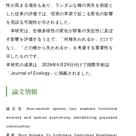
RESEARCH
性が高まる場合もあり、ランダムな種の喪失を前提と
研究
した従来の評価では、現実の草原で起こる変化の影響
SOCIAL
を見誤る可能性が示されました。
社会連携
本研究は、生物多様性の変化が群集の安定性に及ぼ
す影響を評価するうえで、「何種失われるか」だけで
CAMPUS LIFE
なく、「どの種から失われるか」を考慮する重要性を
大学生活
示したものです。
本研究の成果は、2026年6月29日付けで国際学術誌
「Journal of Ecology」に掲載されました。
CENTERS
附属教育研究施設
論文情報
PAMPHLET
パンフレット
論文名 Non-random species loss weakens functional
FACULTY
diversity and species asynchrony, destabilizing grassland
教員一覧
communities
著者 Shun Nonaka, Yu Yoshihara, Dashzeveg Nyambayar,