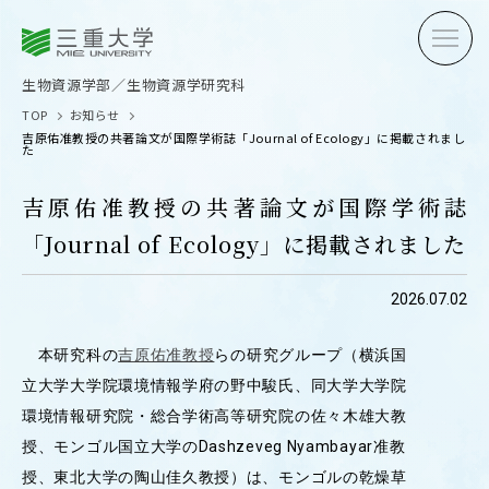
三重大学
三重大学
生物資源学部
生物資源学研究科
生物資源学部／生物資源学研究科
TOP
お知らせ
吉原佑准教授の共著論文が国際学術誌「Journal of Ecology」に掲載されまし
た
吉原佑准教授の共著論文が国際学術誌
「Journal of Ecology」に掲載されました
受験生の方へ
在学生
2026.07.02
卒業生の方へ
企業・
本研究科の
吉原佑准教授
らの研究グループ（横浜国
立大学大学院環境情報学府の野中駿氏、同大学大学院
OPEN CAMPUS
環境情報研究院・総合学術高等研究院の佐々木雄大教
オープンキャンパス
授、モンゴル国立大学のDashzeveg Nyambayar准教
授、東北大学の陶山佳久教授）は、モンゴルの乾燥草