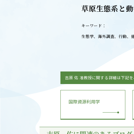
キャンパスマップ
ABOU
草原生態系と動
ニュース◎
学部概要
保護者の方へ
キーワード：
RESE
研究
生態学、海外調査、行動、
Facebook
X
CENT
YouTube
附属教育
吉原 佑 准教授に関する詳細は下記
教職員専用（学内）
EVEN
農学がつなぐミライ
イベント
国際資源利用学
吉原 佑に関連のあるブログ