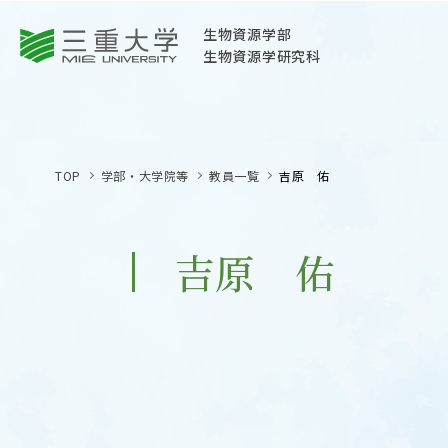
三重大学
生物資源学部
生物資源学研究科
三重大学
生物資源学部
TOP
学部・大学院等
教員一覧
吉原 佑
生物資源学研究科
〒514-8507
三重県津市栗真町屋町1577
吉原 佑
TEL 059-232-1211（代表）
OPEN
サイトマップ
オープン
お問い合わせ
交通案内