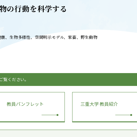
T
ACADEMICS
物の行動を科学する
教育（学部・大学院等）
ARCH
SOCIAL
社会連携
健康、生物多様性、空間明示モデル、家畜、野生動物
ERS
PAMPHLET
研究施設
パンフレット
をご覧ください。
TS
BULLETIN
カレンダー
生物資源学研究科紀要
教員パンフレット
三重大学 教員紹介