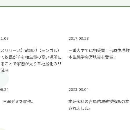
© 2023 Mie University.
11.07
2017.03.28
レスリリース】乾燥地（モンゴル）
三重大学では初受賞！吉原佑准教
いて牧民が羊を植生量の高い場所に
本生態学会宮地賞を受賞！
することで家畜が太り草地劣化のリ
が減る
06.24
2023.03.04
回 三翠ゼミを開催。
本研究科の吉原佑准教授監訳の本
されました。