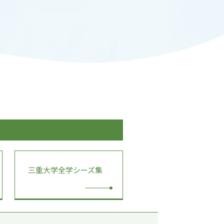
ADMISSION
入試情報
CAMPUS LIFE
大学生活
FACULTY
教員一覧
ANPIC
ANPIC安否情報システム
三重大学全学シーズ集