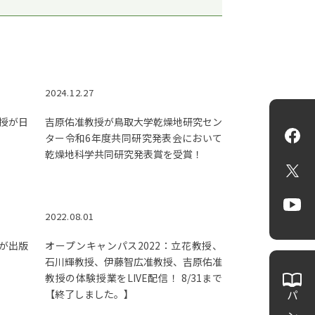
2024.12.27
授が日
吉原佑准教授が鳥取大学乾燥地研究セン
Fa
ター令和6年度共同研究発表会において
乾燥地科学共同研究発表賞を受賞！
X
Yo
2022.08.01
が出版
オープンキャンパス2022：立花教授、
石川輝教授、伊藤智広准教授、吉原佑准
教授の体験授業をLIVE配信！ 8/31まで
【終了しました。】