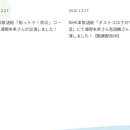
12.17
2021.12.17
K津放送局「知っトク！防災」コー
NHK津放送局「ポストコロナの
に浦野未来さんが出演しました！
活」にて浦野未来さん吉田楓さん
演しました！【動画配信中】