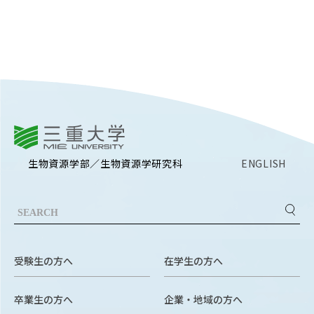
Facebook
X
YouTube
〒514-8507
三重県津市栗真町屋町1577
TEL 0
三重大学
生物資源学部／生物資源学研究科
ENGLISH
© 2023 Mie University
受験生の方へ
在学生の方へ
卒業生の方へ
企業・地域の方へ