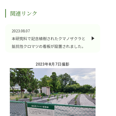
RESEARCH
研究
関連リンク
SOCIAL
社会連携
2023.08.07
CAMPUS LIFE
本研究科で記念植樹されたクマノザクラと
大学生活
抵抗性クロマツの看板が設置されました。
2023年8月7日撮影
CENTERS
附属教育研究施設
PAMPHLET
パンフレット
FACULTY
教員一覧