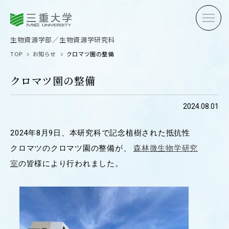
三重大学
三重大学
生物資源学部
生物資源学研究科
生物資源学部／生物資源学研究科
TOP
お知らせ
クロマツ園の整備
クロマツ園の整備
2024.08.01
受験生の方へ
在学生
2024年8月9日、本研究科で記念植樹された抵抗性
卒業生の方へ
企業・
クロマツのクロマツ園の整備が、
森林微生物学研究
室
の皆様により行われました。
OPEN CAMPUS
オープンキャンパス