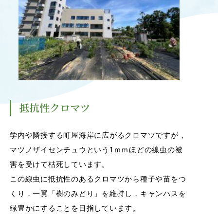
OUR OPEN LECT
学問探求セミナー
INTERVIEW
学生研究紹介・
インタビュー
抵抗性クロマツ
ABOUT
学部概要
学内や隣接する町屋海岸に広がるクロマツですが，
マツノザイセンチュウという1ｍｍほどの線虫の被
ACADEMICS
害を受けて枯死しています。
教育（学部・大学院等）
この線虫に抵抗性のあるクロマツから種子や苗をつ
ADMISSION
くり，一翼「樹のみどり」を維持し，キャンパスを
入試情報
緑豊かにすることを目指しています。