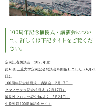
EVENTS
イベントカレンダー
BULLETIN
生物資源学研究科紀要
100周年記念植樹式・講演会につい
ANPIC
て、詳しくは下記サイトをご覧くだ
ANPIC安否情報システム
さい。
サイトマップ
ニュー
定例記者懇談会（2023年度）
お問い合わせ
教職
第45回三重大学定例記者懇談会を開催しました（4月21
日）
交通案内
農学
100周年記念植樹式・講演会（2月17日）
キャンパスマップ
クマノザクラ記念植樹式（2月17日）
保護者の方へ
抵抗性クロマツ記念植樹式（2月24日）
生物資源100周年記念サイト