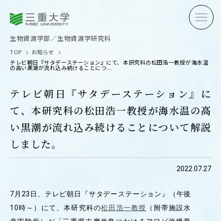
三重大学
三重大学
生物資源学部
生物資源学研究科
生物資源学部／生物資源学研究科
TOP
お知らせ
テレビ朝日『サタデーステーション』にて、本研究科の松田浩一教授が海水温
の高い黒潮が流れ込み続けることにつ...
テレビ朝日『サタデーステーション』に
て、本研究科の松田浩一教授が海水温の高
受験生の方へ
在学生
い黒潮が流れ込み続けることについて解説
卒業生の方へ
企業・
しました。
2022.07.27
OPEN CAMPUS
7月23日、テレビ朝日『サタデーステーション』（午後
オープンキャンパス
10時～）にて、本研究科の
松田浩一教授
（附帯施設水