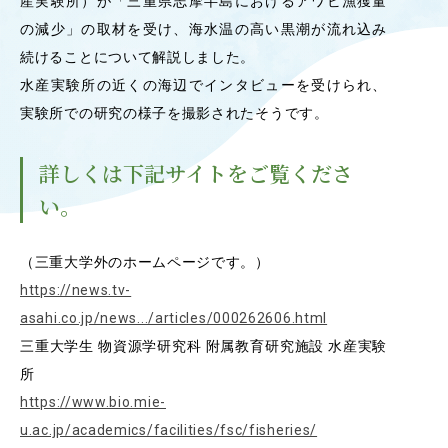
産実験所）が「三重県志摩半島におけるアワビ漁獲量
OUR OPEN LECT
の減少」の取材を受け、海水温の高い黒潮が流れ込み
学問探求セミナー
続けることについて解説しました。
水産実験所の近くの海辺でインタビューを受けられ、
実験所での研究の様子を撮影されたそうです。
INTERVIEW
学生研究紹介・
インタビュー
詳しくは下記サイトをご覧くださ
い。
ABOUT
（三重大学外のホームページです。）
学部概要
https://news.tv-
ACADEMICS
asahi.co.jp/news.../articles/000262606.html
教育（学部・大学院等）
三重大学生 物資源学研究科 附属教育研究施設 水産実験
所
ADMISSION
https://www.bio.mie-
入試情報
u.ac.jp/academics/facilities/fsc/fisheries/