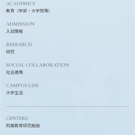
Facebook
X
YouTube
ACADEMICS
教育（学部・大学院等）
〒514-8507
三重県津市栗真町屋町1577
TEL 0
ADMISSION
入試情報
RESEARCH
研究
SOCIAL COLLABORATION
社会連携
CAMPUS LIFE
大学生活
© 2023 Mie University
CENTERS
附属教育研究施設