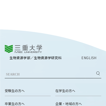
RESEARCH
研究
SOCIAL
社会連携
CAMPUS LIFE
大学生活
三重大学
生物資源学部／生物資源学研究科
ENGLISH
CENTERS
附属教育研究施設
PAMPHLET
パンフレット
受験生の方へ
在学生の方へ
FACULTY
教員一覧
卒業生の方へ
企業・地域の方へ