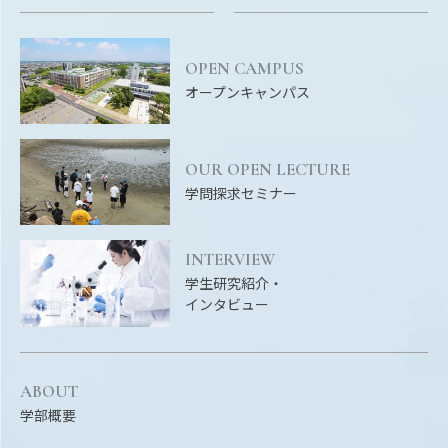
EVENTS
イベントカレンダー
OPEN CAMPUS
BULLETIN
オープンキャンパス
生物資源学研究科紀要
ANPIC
ANPIC安否情報システム
OUR OPEN LECTURE
学問探求セミナー
サイトマップ
ニュー
INTERVIEW
お問い合わせ
教職
学生研究紹介・
インタビュー
交通案内
農学
キャンパスマップ
保護者の方へ
ABOUT
学部概要