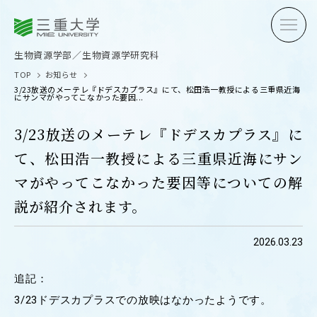
三重大学
三重大学
生物資源学部
生物資源学研究科
生物資源学部／生物資源学研究科
TOP
お知らせ
3/23放送のメーテレ『ドデスカプラス』にて、松田浩一教授による三重県近海
にサンマがやってこなかった要因...
3/23放送のメーテレ『ドデスカプラス』に
て、松田浩一教授による三重県近海にサン
受験生の方へ
在学生
マがやってこなかった要因等についての解
卒業生の方へ
企業・
説が紹介されます。
2026.03.23
OPEN CAMPUS
追記：
オープンキャンパス
3/23ドデスカプラスでの放映はなかったようです。