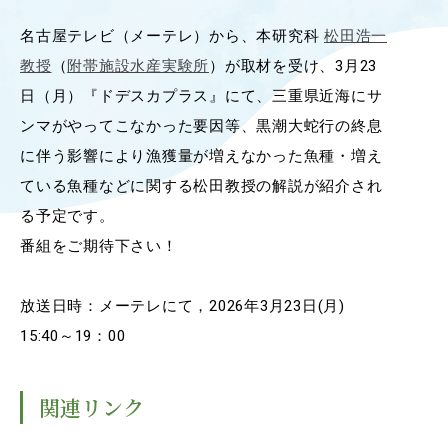
OUR OPEN LECT
名古屋テレビ（メーテレ）から、本研究科
松田浩一
学問探求セミナー
教授
（
附帯施設水産実験所
）が取材を受け、3月23
日（月）『ドデスカプラス』にて、三重県近海にサ
INTERVIEW
ンマがやってこなかった要因等、黒潮大蛇行の終息
学生研究紹介・
に伴う影響により漁獲量が増えなかった魚種・増え
インタビュー
ている魚種などに関する松田教授の解説が紹介され
る予定です。
番組をご期待下さい！
ABOUT
学部概要
放送日時：メーテレにて，2026年3月23日(月)
ACADEMICS
15:40～19：00
教育（学部・大学院等）
ADMISSION
関連リンク
入試情報