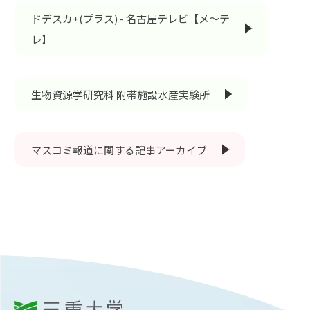
RESEARCH
ドデスカ+(プラス) - 名古屋テレビ【メ～テ
研究
レ】
SOCIAL
社会連携
生物資源学研究科 附帯施設水産実験所
CAMPUS LIFE
大学生活
マスコミ報道に関する記事アーカイブ
CENTERS
附属教育研究施設
PAMPHLET
パンフレット
FACULTY
教員一覧