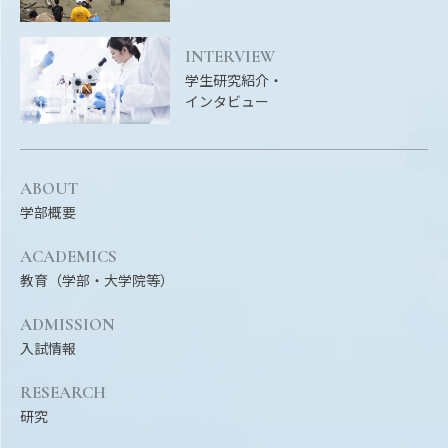
Facebook
X
YouTube
〒514-8507
三重県津市栗真町屋町1577
TEL 0
INTERVIEW
学生研究紹介・
インタビュー
ABOUT
学部概要
ACADEMICS
教育（学部・大学院等）
© 2023 Mie University
ADMISSION
入試情報
RESEARCH
研究