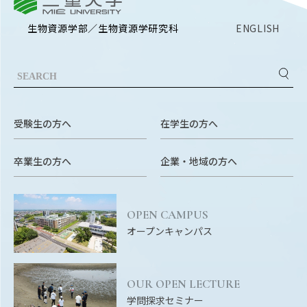
三重大学
EVENTS
イベントカレンダー
生物資源学部／生物資源学研究科
ENGLISH
BULLETIN
生物資源学研究科紀要
ANPIC
ANPIC安否情報システム
受験生の方へ
在学生の方へ
卒業生の方へ
企業・地域の方へ
サイトマップ
ニュー
お問い合わせ
教職
交通案内
農学
OPEN CAMPUS
オープンキャンパス
キャンパスマップ
保護者の方へ
OUR OPEN LECTURE
学問探求セミナー