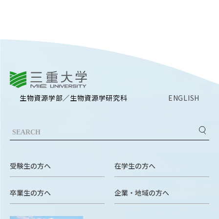
EVENTS
イベントカレンダー
BULLETIN
生物資源学研究科紀要
ANPIC
三重大学
ANPIC安否情報システム
生物資源学部／生物資源学研究科
ENGLISH
サイトマップ
ニュー
お問い合わせ
教職
交通案内
農学
受験生の方へ
在学生の方へ
キャンパスマップ
保護者の方へ
卒業生の方へ
企業・地域の方へ