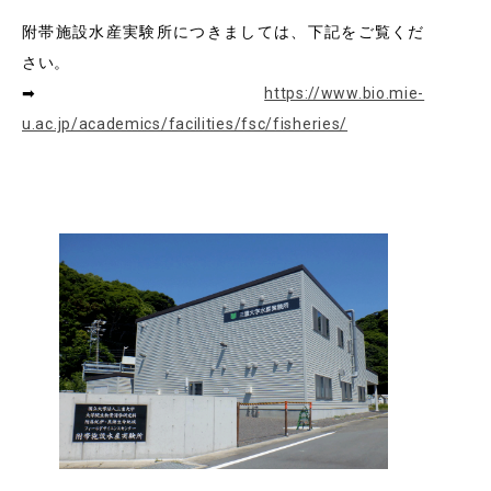
RESEARCH
研究
附帯施設水産実験所につきましては、下記をご覧くだ
さい。
SOCIAL
➡
https://www.bio.mie-
社会連携
u.ac.jp/academics/facilities/fsc/fisheries/
CAMPUS LIFE
大学生活
CENTERS
附属教育研究施設
PAMPHLET
パンフレット
FACULTY
教員一覧