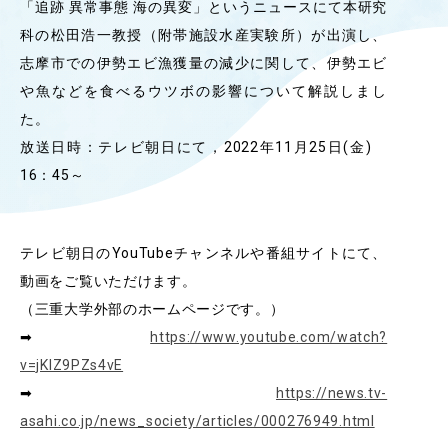
「追跡 異常事態 海の異変」というニュースにて本研究
OUR OPEN LECT
科の松田浩一教授（附帯施設水産実験所）が出演し、
学問探求セミナー
志摩市での伊勢エビ漁獲量の減少に関して、伊勢エビ
や魚などを食べるウツボの影響について解説しまし
INTERVIEW
た。
学生研究紹介・
放送日時：テレビ朝日にて，2022年11月25日(金)
インタビュー
16：45～
ABOUT
テレビ朝日のYouTubeチャンネルや番組サイトにて、
学部概要
動画をご覧いただけます。
（三重大学外部のホームページです。）
ACADEMICS
➡
https://www.youtube.com/watch?
教育（学部・大学院等）
v=jKIZ9PZs4vE
ADMISSION
➡
https://news.tv-
入試情報
asahi.co.jp/news_society/articles/000276949.html