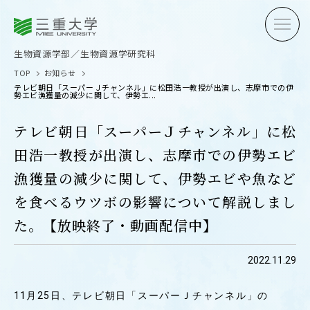
三重大学
三重大学
生物資源学部
生物資源学研究科
生物資源学部／生物資源学研究科
TOP
お知らせ
テレビ朝日「スーパーＪチャンネル」に松田浩一教授が出演し、志摩市での伊
勢エビ漁獲量の減少に関して、伊勢エ...
テレビ朝日「スーパーＪチャンネル」に松
田浩一教授が出演し、志摩市での伊勢エビ
受験生の方へ
在学生
漁獲量の減少に関して、伊勢エビや魚など
卒業生の方へ
企業・
を食べるウツボの影響について解説しまし
た。【放映終了・動画配信中】
OPEN CAMPUS
2022.11.29
オープンキャンパス
11月25日、テレビ朝日「スーパーＪチャンネル」の