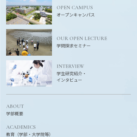
Facebook
X
YouTube
OPEN CAMPUS
〒514-8507
三重県津市栗真町屋町1577
TEL 0
オープンキャンパス
OUR OPEN LECTURE
学問探求セミナー
INTERVIEW
学生研究紹介・
インタビュー
© 2023 Mie University
ABOUT
学部概要
ACADEMICS
教育（学部・大学院等）