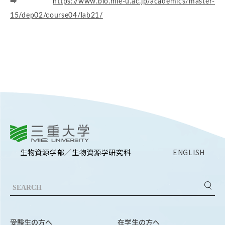
RESEARCH
➡
https://www.bio.mie-u.ac.jp/academics/master-
研究
15/dep02/course04/lab21/
SOCIAL
社会連携
CAMPUS LIFE
大学生活
CENTERS
三重大学
附属教育研究施設
生物資源学部／生物資源学研究科
ENGLISH
PAMPHLET
パンフレット
FACULTY
教員一覧
受験生の方へ
在学生の方へ