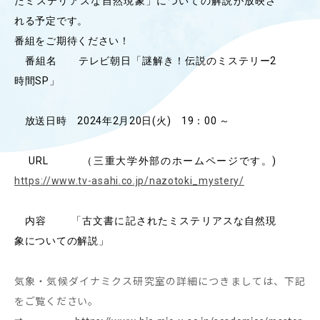
たミステリアスな自然現象」についての解説が放映さ
OUR OPEN LECT
れる予定です。
学問探求セミナー
番組をご期待ください！
番組名 テレビ朝日「謎解き！伝説のミステリー2
時間SP」
INTERVIEW
学生研究紹介・
インタビュー
放送日時 2024年2月20日(火) 19：00 ～
URL （三重大学外部のホームページです。)
ABOUT
https://www.tv-asahi.co.jp/nazotoki_mystery/
学部概要
内容 「古文書に記されたミステリアスな自然現
ACADEMICS
象についての解説」
教育（学部・大学院等）
ADMISSION
気象・気候ダイナミクス研究室の詳細につきましては、下記
入試情報
をご覧ください。