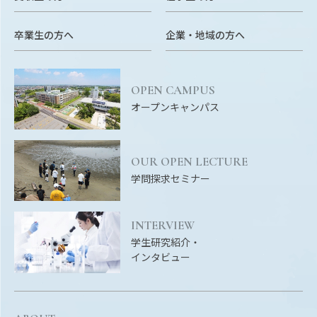
EVENTS
イベントカレンダー
卒業生の方へ
企業・地域の方へ
BULLETIN
生物資源学研究科紀要
OPEN CAMPUS
ANPIC
オープンキャンパス
ANPIC安否情報システム
OUR OPEN LECTURE
サイトマップ
ニュー
学問探求セミナー
お問い合わせ
教職
交通案内
農学
INTERVIEW
学生研究紹介・
キャンパスマップ
インタビュー
保護者の方へ