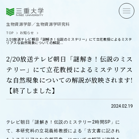
三重大学
三重大学
生物資源学部
生物資源学研究科
生物資源学部／生物資源学研究科
TOP
お知らせ
2/20放送テレビ朝日「謎解き！伝説のミステリー」にて立花教授によるミステ
リアスな自然現象についての解説...
2/20放送テレビ朝日「謎解き！伝説のミス
テリー」にて立花教授によるミステリアス
受験生の方へ
在学生
な自然現象についての解説が放映されます!
卒業生の方へ
企業・
【終了しました】
2024.02.19
OPEN CAMPUS
テレビ朝日「謎解き！伝説のミステリー2時間SP」に
オープンキャンパス
て、本研究科の立花義裕教授による「古文書に記され