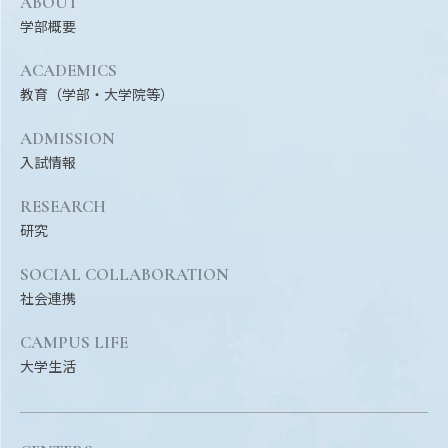
ABOUT
Facebook
X
YouTube
学部概要
〒514-8507
三重県津市栗真町屋町1577
TEL 0
ACADEMICS
教育（学部・大学院等）
ADMISSION
入試情報
RESEARCH
研究
SOCIAL COLLABORATION
社会連携
© 2023 Mie University
CAMPUS LIFE
大学生活