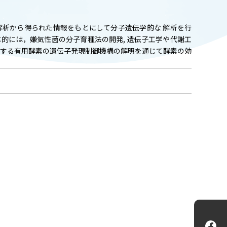
ADMISSION
入試情報
析から得られた情報をもとにして分子遺伝学的な 解析を行
的には，嫌気性菌の分子育種法の開発, 遺伝子工学や代謝工
CAMPUS LIFE
産する有用酵素の遺伝子発現制御機構の解明を通じて酵素の効
大学生活
FACULTY
教員一覧
ANPIC
ANPIC安否情報システム