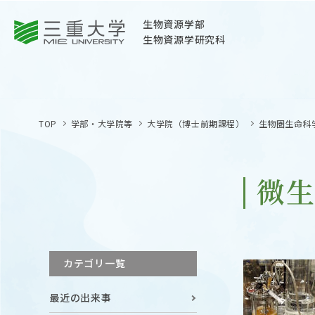
三重大学
生物資源学部
生物資源学研究科
三重大学
生物資源学部
TOP
学部・大学院等
大学院（博士前期課程）
生物圏生命科
生物資源学研究科
〒514-8507
三重県津市栗真町屋町1577
微
TEL 059-232-1211（代表）
OPEN
サイトマップ
カテゴリ一覧
オープン
お問い合わせ
最近の出来事
交通案内