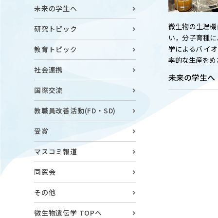
キャンパスマップ
ABOU
未来の学生へ
ニュース◎
学部概要
微生物の生理機
研究トピック
保護者の方へ
い，分子育種に
RESE
学によるバ イ
教育トピック
研究
率的な生産をめ
Facebook
社会連携
未来の学生へ
X
国際交流
CENT
YouTube
教職員改善活動(FD・SD)
附属教育
受賞
教職員専用（学内）
EVEN
農学がつなぐミライ
イベント
マスコミ報道
同窓会
その他
微生物遺伝学 TOPへ