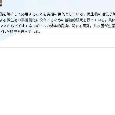
T
ACADEMICS
教育（学部・大学院等）
能を解析して応用することを究極の目的としている。微生物の遺伝子解
よる微生物の高機能化に役立てるための基礎的研究を行っている。具体
ARCH
SOCIAL
オマスからバイオエネルギーへの効率的変換に関する研究，糸状菌が生
社会連携
ざした研究を行っている。
ERS
PAMPHLET
研究施設
パンフレット
TS
BULLETIN
カレンダー
生物資源学研究科紀要