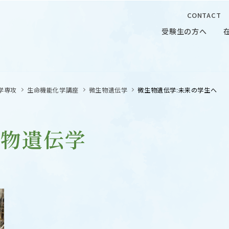
CONTACT
受験生の方へ
受験生の方へ
在学生の
学専攻
生命機能化学講座
微生物遺伝学
微生物遺伝学:未来の学生へ
生物遺伝学
 CAMPUS
OUR OPEN LECTURE
キャンパス
学問探求セミナー