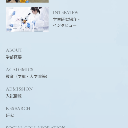
EVENTS
イベントカレンダー
INTERVIEW
学生研究紹介・
BULLETIN
インタビュー
生物資源学研究科紀要
ANPIC
ANPIC安否情報システム
ABOUT
学部概要
ACADEMICS
サイトマップ
ニュー
教育（学部・大学院等）
お問い合わせ
教職
ADMISSION
交通案内
農学
入試情報
キャンパスマップ
保護者の方へ
RESEARCH
研究
SOCIAL COLLABORATION