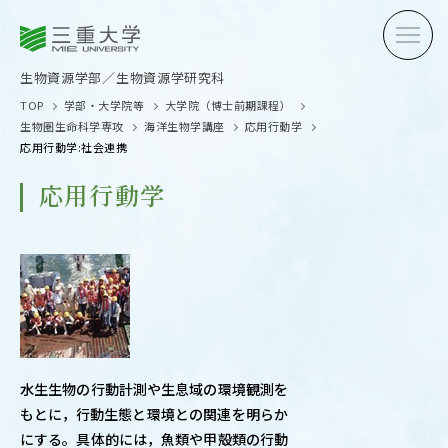
三重大学
三重大学
生物資源学部
生物資源学研究科
生物資源学部／生物資源学研究科
TOP
学部・大学院等
大学院（博士前期課程）
生物圏生命科学専攻
海洋生物学講座
応用行動学
応用行動学:社会連携
応用行動学
受験生の方へ
在学生
卒業生の方へ
企業・
OPEN CAMPUS
水生生物の行動計測や生息域の環境観測を
オープンキャンパス
もとに，行動生態と環境との関連を明らか
にする。具体的には，魚類や甲殻類の行動