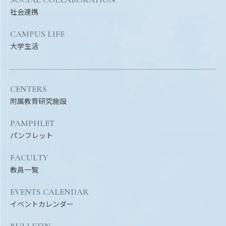
Facebook
X
YouTube
社会連携
〒514-8507
三重県津市栗真町屋町1577
TEL 0
CAMPUS LIFE
大学生活
CENTERS
附属教育研究施設
PAMPHLET
パンフレット
FACULTY
© 2023 Mie University
教員一覧
EVENTS CALENDAR
イベントカレンダー