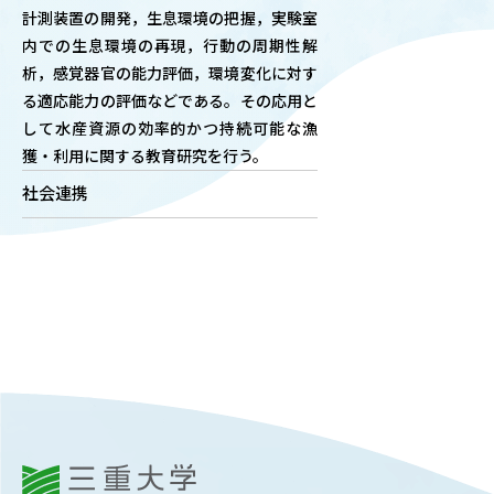
計測装置の開発，生息環境の把握，実験室
OUR OPEN LECT
内での生息環境の再現，行動の周期性解
学問探求セミナー
析，感覚器官の能力評価，環境変化に対す
る適応能力の評価などである。その応用と
して水産資源の効率的かつ持続可能な漁
INTERVIEW
獲・利用に関する教育研究を行う。
学生研究紹介・
インタビュー
社会連携
ABOUT
学部概要
ACADEMICS
教育（学部・大学院等）
ADMISSION
入試情報
三重大学