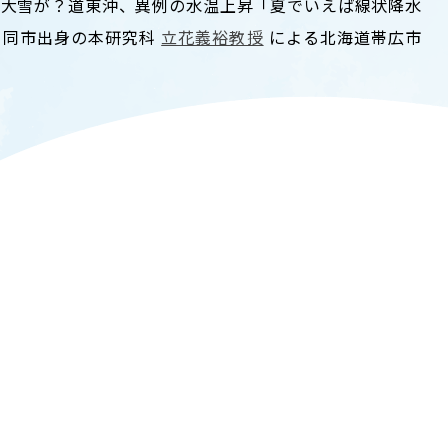
に大雪が？道東沖、異例の水温上昇「夏でいえば線状降水
T
ACADEMICS
 同市出身の本研究科
立花義裕教授
による北海道帯広市
教育（学部・大学院等）
。
ARCH
SOCIAL
社会連携
ERS
PAMPHLET
研究施設
パンフレット
TS
BULLETIN
カレンダー
生物資源学研究科紀要