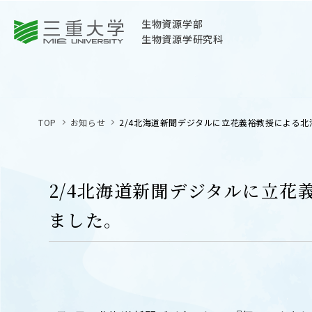
三重大学
生物資源学部
生物資源学研究科
三重大学
生物資源学部
TOP
お知らせ
2/4北海道新聞デジタルに立花義裕教授による
生物資源学研究科
〒514-8507
三重県津市栗真町屋町1577
2/4北海道新聞デジタルに立
TEL 059-232-1211（代表）
ました。
OPEN
サイトマップ
オープン
お問い合わせ
交通案内