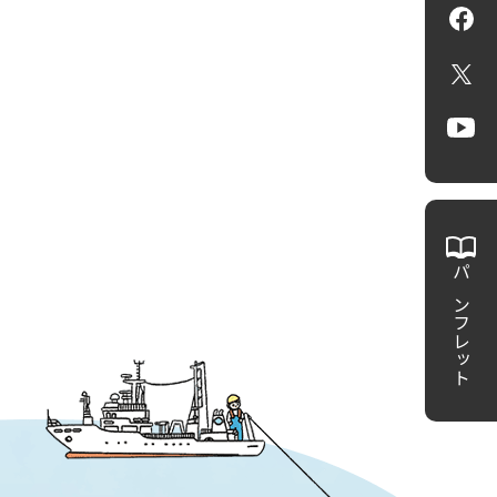
Fa
X
Yo
パンフレット