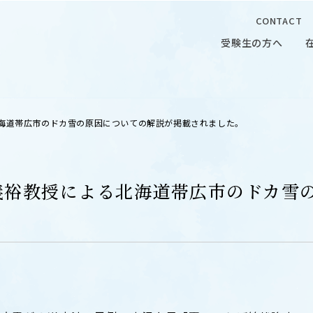
CONTACT
受験生の方へ
受験生の方へ
在学生の
北海道帯広市のドカ雪の原因についての解説が掲載されました。
花義裕教授による北海道帯広市のドカ雪
 CAMPUS
OUR OPEN LECTURE
キャンパス
学問探求セミナー