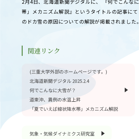
2月4日、北海道新聞デジタルに、 『何でこんな
キャンパスマップ
ABOU
帯」メカニズム解説』というタイトルの記事にて
ニュース◎
学部概要
のドカ雪の原因についての解説が掲載されました
保護者の方へ
RESE
研究
Facebook
関連リンク
X
CENT
YouTube
(三重大学外部のホームページです。)
附属教育
北海道新聞デジタル 2025.2.4
教職員専用（学内）
EVEN
何でこんなに大雪が？
農学がつなぐミライ
イベント
道東沖、異例の水温上昇
「夏でいえば線状降水帯」メカニズム解説
気象・気候ダイナミクス研究室