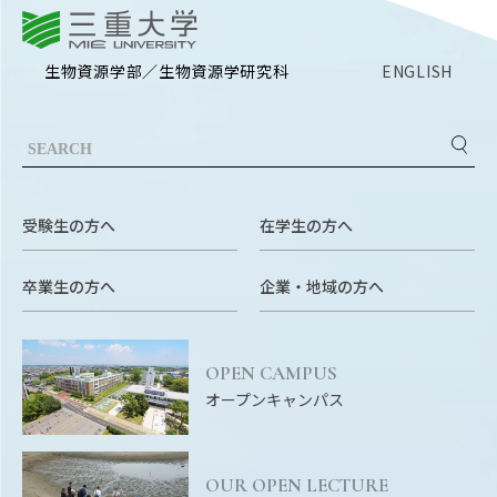
EVENTS
三重大学
イベントカレンダー
生物資源学部／生物資源学研究科
ENGLISH
BULLETIN
生物資源学研究科紀要
ANPIC
ANPIC安否情報システム
受験生の方へ
在学生の方へ
サイトマップ
ニュー
卒業生の方へ
企業・地域の方へ
お問い合わせ
教職
交通案内
農学
OPEN CAMPUS
キャンパスマップ
オープンキャンパス
保護者の方へ
OUR OPEN LECTURE