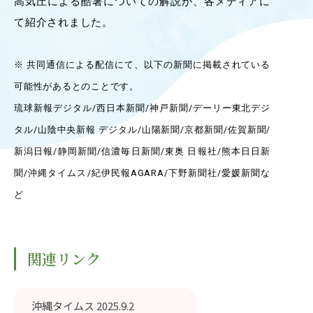
高気圧による酷暑についての解説が、各メディアに
OUR OPEN LECT
て紹介されました。
学問探求セミナー
※ 共同通信による配信にて、以下の新聞に掲載されている
INTERVIEW
可能性があるとのことです。
学生研究紹介・
琉球新報デジタル/西日本新聞/神戸新聞/デーリー東北デジ
インタビュー
タル/山陰中央新報 デジタル/山陽新聞/京都新聞/佐賀新聞/
新潟日報/静岡新聞/信濃毎日新聞/東奥 日報社/熊本日日新
ABOUT
聞/沖縄タイムス/紀伊民報AGARA/下野新聞社/愛媛新聞な
学部概要
ど
ACADEMICS
教育（学部・大学院等）
関連リンク
ADMISSION
入試情報
沖縄タイムス 2025.9.2