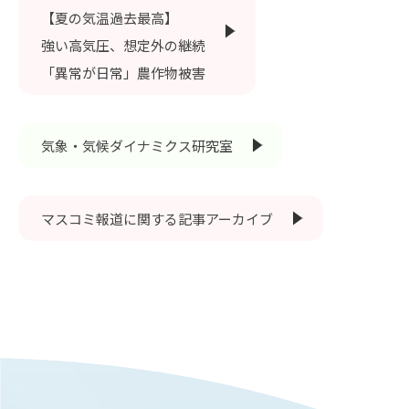
RESEARCH
【夏の気温過去最高】
研究
強い高気圧、想定外の継続
SOCIAL
「異常が日常」農作物被害
社会連携
CAMPUS LIFE
気象・気候ダイナミクス研究室
大学生活
マスコミ報道に関する記事アーカイブ
CENTERS
附属教育研究施設
PAMPHLET
パンフレット
FACULTY
教員一覧