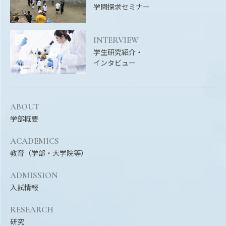
Facebook
X
YouTube
学問探求セミナー
〒514-8507
三重県津市栗真町屋町1577
TEL 0
INTERVIEW
学生研究紹介・
インタビュー
ABOUT
学部概要
ACADEMICS
教育（学部・大学院等）
© 2023 Mie University
ADMISSION
入試情報
RESEARCH
研究