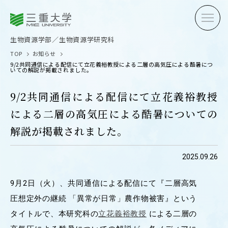
三重大学
三重大学
生物資源学部
生物資源学研究科
生物資源学部／生物資源学研究科
TOP
お知らせ
9/2共同通信による配信にて立花義裕教授による二層の高気圧による酷暑につ
いての解説が掲載されました。
9/2共同通信による配信にて立花義裕教授
による二層の高気圧による酷暑についての
受験生の方へ
在学生
解説が掲載されました。
卒業生の方へ
企業・
2025.09.26
9月2日（火）、共同通信による配信にて『二層高気
OPEN CAMPUS
圧想定外の継続 「異常が日常」農作物被害』という
オープンキャンパス
タイトルで、本研究科の
立花義裕教授
による二層の