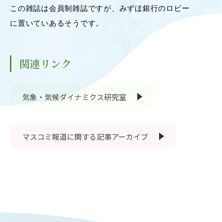
この雑誌は会員制雑誌ですが、みずほ銀行のロビー
OUR OPEN LECT
に置いていあるそうです。
学問探求セミナー
INTERVIEW
関連リンク
学生研究紹介・
インタビュー
気象・気候ダイナミクス研究室
ABOUT
学部概要
マスコミ報道に関する記事アーカイブ
ACADEMICS
教育（学部・大学院等）
ADMISSION
入試情報