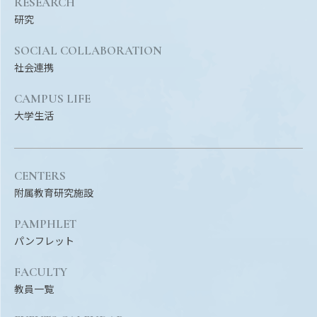
RESEARCH
Facebook
X
YouTube
研究
〒514-8507
三重県津市栗真町屋町1577
TEL 0
SOCIAL COLLABORATION
社会連携
CAMPUS LIFE
大学生活
CENTERS
附属教育研究施設
© 2023 Mie University
PAMPHLET
パンフレット
FACULTY
教員一覧