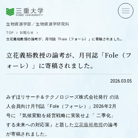
三重大学
三重大学
生物資源学部
生物資源学研究科
生物資源学部／生物資源学研究科
TOP
お知らせ
立花義裕教授の論考が、月刊誌「Fole（フォーレ）」に寄稿されました。
立花義裕教授の論考が、月刊誌「Fole（フ
ォーレ）」に寄稿されました。
受験生の方へ
在学生
2026.03.05
卒業生の方へ
企業・
みずほリサーチ＆テクノロジーズ株式会社発行 の法
人会員向け月刊誌「Fole（フォーレ）」2026年2月
OPEN CAMPUS
号に 『気候変動を経営戦略に実装せよ「 二季化」
オープンキャンパス
する未来への対応策』と題した
立花義裕教授
の論考
が寄稿されました。