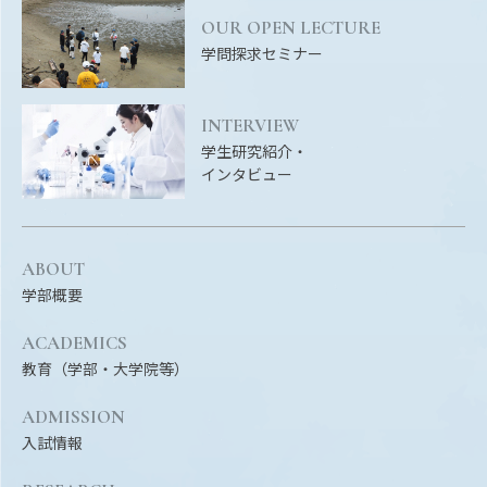
EVENTS
OUR OPEN LECTURE
イベントカレンダー
学問探求セミナー
BULLETIN
生物資源学研究科紀要
INTERVIEW
学生研究紹介・
ANPIC
インタビュー
ANPIC安否情報システム
ABOUT
サイトマップ
ニュー
学部概要
お問い合わせ
教職
交通案内
農学
ACADEMICS
教育（学部・大学院等）
キャンパスマップ
保護者の方へ
ADMISSION
入試情報