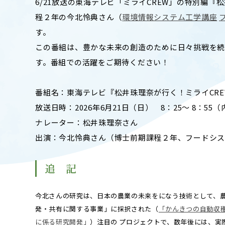
6/21放送の東海テレビ「ミライCREW」の特別編『
キャンパスマップ
ABOU
程２年の今北怜典さん（
環境情報システム工学講座
ニュース◎
学部概要
す。
保護者の方へ
RESE
この番組は、豊かな未来の創造のために日々挑戦を続
研究
す。番組での活躍をご期待ください！
Facebook
X
番組名：東海テレビ『松井珠理奈が行く！ミライCRE
CENT
YouTube
放送日時：2026年6月21日（日） 8：25～ 8：55（
附属教育
ナレーター：松井珠理奈さん
教職員専用（学内）
出演：今北怜典さん（博士前期課程２年、フードシス
EVEN
農学がつなぐミライ
イベント
追 記
今北さんの研究は、日本の農業の未来をになう技術として、
発・共有に関する事業」に採択された（
「かんきつの自動収
に係る研究開発」
）注目の プロジェクトで、数年後には、実