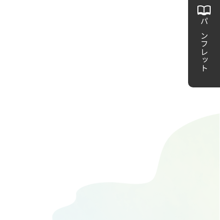
パンフレット
）