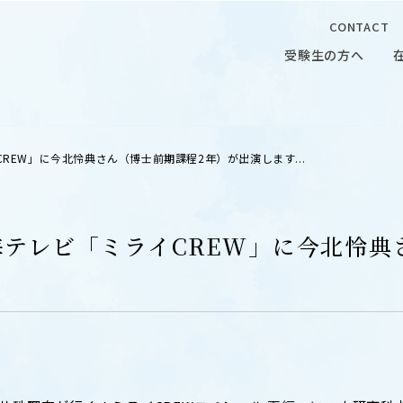
CONTACT
受験生の方へ
受験生の方へ
在学生の
CREW」に今北怜典さん（博士前期課程2年）が出演します...
東海テレビ「ミライCREW」に今北怜
 CAMPUS
OUR OPEN LECTURE
キャンパス
学問探求セミナー