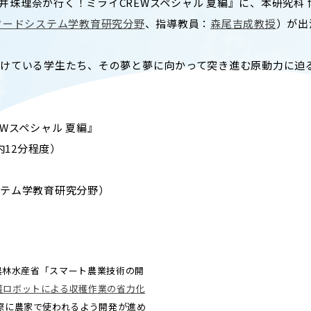
松井珠理奈が行く！ミライCREWスペシャル 夏編』に、本研究科
T
ACADEMICS
フードシステム学教育研究分野
、指導教員：
森尾吉成教授
）が出
教育（学部・大学院等）
ARCH
SOCIAL
けている学生たち、その夢と夢に向かって突き進む原動力に迫
社会連携
Wスペシャル 夏編』
ERS
PAMPHLET
内12分程度）
研究施設
パンフレット
テム学教育研究分野）
TS
BULLETIN
カレンダー
生物資源学研究科紀要
農林水産省「スマート農業技術の開
穫ロボットによる収穫作業の省力化
際に農家で使われるよう開発が進め