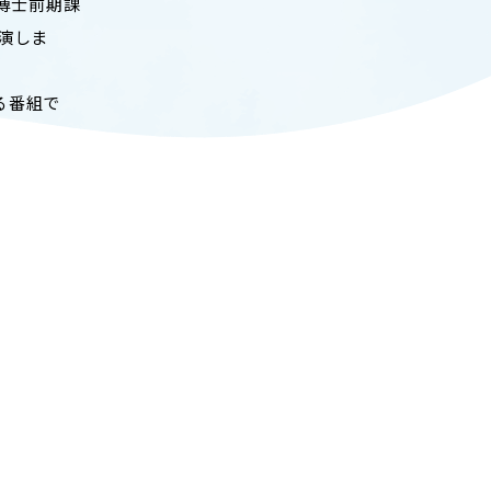
 博士前期課
ADMISSION
演しま
入試情報
CAMPUS LIFE
る番組で
大学生活
FACULTY
教員一覧
ANPIC
ANPIC安否情報システム