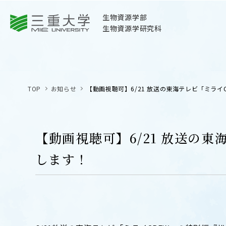
三重大学
生物資源学部
生物資源学研究科
三重大学
生物資源学部
TOP
お知らせ
【動画視聴可】6/21 放送の東海テレビ「ミライ
生物資源学研究科
〒514-8507
三重県津市栗真町屋町1577
【動画視聴可】6/21 放送の
TEL 059-232-1211（代表）
します！
OPEN
サイトマップ
オープン
お問い合わせ
交通案内