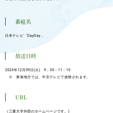
OUR OPEN LECT
学問探求セミナー
番組名
INTERVIEW
学生研究紹介・
日本テレビ「DayDay.」
インタビュー
放送日時
ABOUT
学部概要
2024年12月09日(火) 9：00－11：10
※ 東海地方では、中京テレビで放映されます。
ACADEMICS
教育（学部・大学院等）
URL
ADMISSION
入試情報
（三重大学外部のホームページです。)