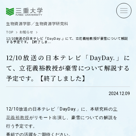
三重大学
三重大学
生物資源学部
生物資源学研究科
生物資源学部／生物資源学研究科
TOP
お知らせ
12/10放送の日本テレビ「DayDay.」にて、立花義裕教授が豪雪について解説
する予定です。【終了しま...
12/10放送の日本テレビ「DayDay.」に
て、立花義裕教授が豪雪について解説する
受験生の方へ
在学生
予定です。【終了しました】
卒業生の方へ
企業・
2024.12.09
12/10放送の日本テレビ「DayDay.」に、本研究科の
立
OPEN CAMPUS
花義裕教授
がリモート出演し、豪雪についての解説を
オープンキャンパス
行う予定です。
番組での活躍をご期待ください。