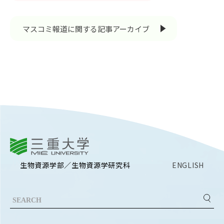
EVENTS
イベントカレンダー
マスコミ報道に関する記事アーカイブ
BULLETIN
生物資源学研究科紀要
ANPIC
ANPIC安否情報システム
サイトマップ
ニュー
お問い合わせ
教職
三重大学
交通案内
農学
生物資源学部／生物資源学研究科
ENGLISH
キャンパスマップ
保護者の方へ