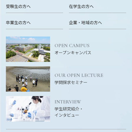
Facebook
X
YouTube
受験生の方へ
在学生の方へ
〒514-8507
三重県津市栗真町屋町1577
TEL 0
卒業生の方へ
企業・地域の方へ
OPEN CAMPUS
オープンキャンパス
OUR OPEN LECTURE
学問探求セミナー
© 2023 Mie University
INTERVIEW
学生研究紹介・
インタビュー