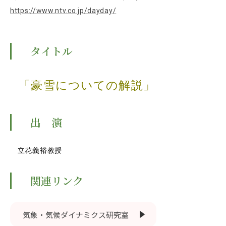
RESEARCH
https://www.ntv.co.jp/dayday/
研究
SOCIAL
タイトル
社会連携
CAMPUS LIFE
大学生活
「豪雪についての解説」
出 演
CENTERS
附属教育研究施設
立花義裕教授
PAMPHLET
パンフレット
関連リンク
FACULTY
教員一覧
気象・気候ダイナミクス研究室